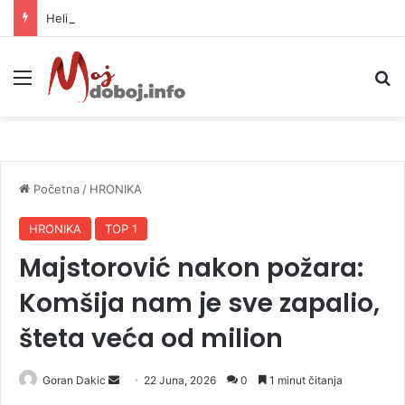
Helikopter ponovo gasi vatru u selima kod Trebinja
Meni
P
Početna
/
HRONIKA
HRONIKA
TOP 1
Majstorović nakon požara:
Komšija nam je sve zapalio,
šteta veća od milion
Goran Dakic
S
22 Juna, 2026
0
1 minut čitanja
e