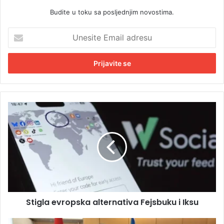
Budite u toku sa posljednjim novostima.
U
n
e
s
i
t
e
E
S
m
t
a
i
i
g
l
l
a
a
d
e
r
v
e
r
s
Stigla evropska alternativa Fejsbuku i Iksu
o
u
p
s
C