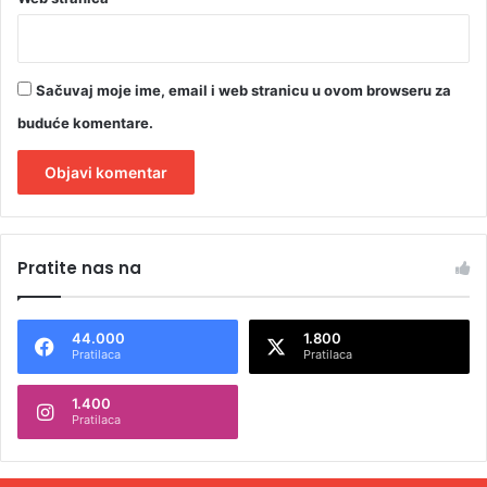
Sačuvaj moje ime, email i web stranicu u ovom browseru za
buduće komentare.
A
l
Pratite nas na
t
e
44.000
1.800
r
Pratilaca
Pratilaca
n
1.400
a
Pratilaca
t
i