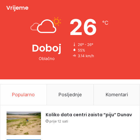
v
Vrijeme
e
26
℃
:
Doboj
26º - 26º
55%
3.14 km/h
Oblačno
Popularno
Posljednje
Komentari
Koliko data centri zaista “piju” Dunav
prije 12 sati