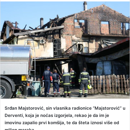
n
d
a
n
e
m
a
i
l
Srđan Majstorović, sin vlasnika radionice “Majstorović” u
Derventi, koja je noćas izgorjela, rekao je da im je
imovinu zapalio prvi komšija, te da šteta iznosi više od
milion maraka.