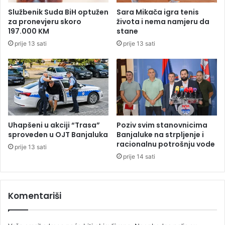
i
s
Službenik Suda BiH optužen
Sara Mikača igra tenis
I
a
za pronevjeru skoro
života i nema namjeru da
k
i
197.000 KM
stane
s
z
prije 13 sati
prije 13 sati
u
r
a
e
l
s
k
i
m
Uhapšeni u akciji “Trasa”
Poziv svim stanovnicima
š
sproveden u OJT Banjaluka
Banjaluke na strpljenje i
e
racionalnu potrošnju vode
prije 13 sati
f
prije 14 sati
o
m
d
Komentariši
i
p
l