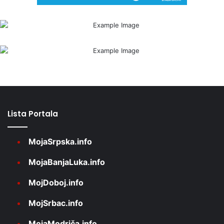
Lista Portala
MojaSrpska.info
MojaBanjaLuka.info
MojDoboj.info
MojSrbac.info
MojaModriča.info