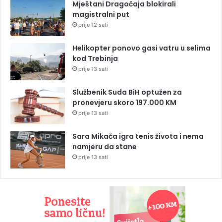
Mještani Dragočaja blokirali
magistralni put
prije 12 sati
Helikopter ponovo gasi vatru u selima
kod Trebinja
prije 13 sati
Službenik Suda BiH optužen za
pronevjeru skoro 197.000 KM
prije 13 sati
Sara Mikača igra tenis života i nema
namjeru da stane
prije 13 sati