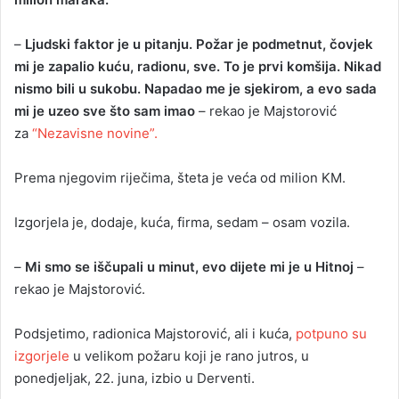
–
Ljudski faktor je u pitanju. Požar je podmetnut, čovjek
mi je zapalio kuću, radionu, sve. To je prvi komšija. Nikad
nismo bili u sukobu. Napadao me je sjekirom, a evo sada
mi je uzeo sve što sam imao
– rekao je Majstorović
za
“Nezavisne novine”.
Prema njegovim riječima, šteta je veća od milion KM.
Izgorjela je, dodaje, kuća, firma, sedam – osam vozila.
–
Mi smo se iščupali u minut, evo dijete mi je u Hitnoj
–
rekao je Majstorović.
Podsjetimo, radionica Majstorović, ali i kuća,
potpuno su
izgorjele
u velikom požaru koji je rano jutros, u
ponedjeljak, 22. juna, izbio u Derventi.