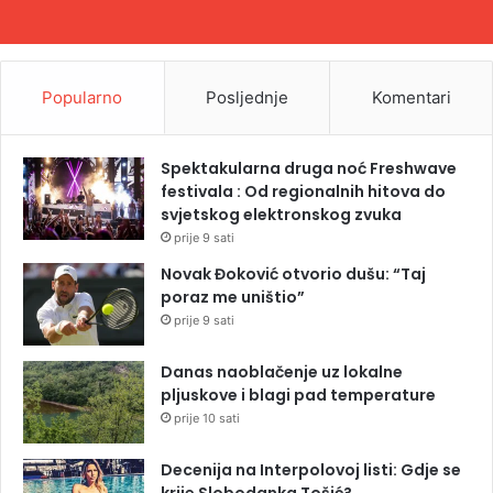
Popularno
Posljednje
Komentari
Spektakularna druga noć Freshwave
festivala : Od regionalnih hitova do
svjetskog elektronskog zvuka
prije 9 sati
Novak Đoković otvorio dušu: “Taj
poraz me uništio”
prije 9 sati
Danas naoblačenje uz lokalne
pljuskove i blagi pad temperature
prije 10 sati
Decenija na Interpolovoj listi: Gdje se
krije Slobodanka Tošić?