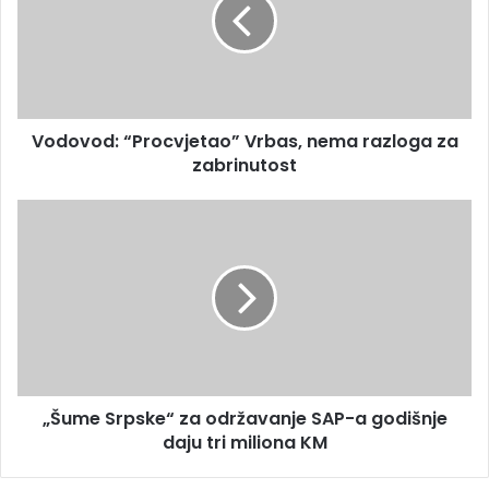
i
o
l
v
a
o
d
d
r
:
e
“
s
Vodovod: “Procvjetao” Vrbas, nema razloga za
P
u
zabrinutost
r
o
c
„
v
Š
j
u
e
m
t
e
a
S
o
r
”
p
V
s
r
„Šume Srpske“ za održavanje SAP-a godišnje
k
b
daju tri miliona KM
e
a
“
s
z