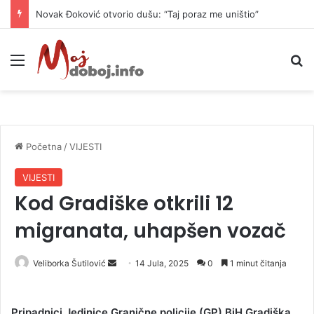
Novak Đoković otvorio dušu: “Taj poraz me uništio”
Meni
P
Početna
/
VIJESTI
VIJESTI
Kod Gradiške otkrili 12
migranata, uhapšen vozač
Veliborka Šutilović
S
14 Jula, 2025
0
1 minut čitanja
e
n
Pripadnici Jedinice Granične policije (GP) BiH Gradiška
d