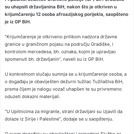
su uhapsili državljanina BiH, nakon što je otkriven u
a
krijumčarenju 12 osoba afroazijskog porijekla, saopšteno
n
je iz GP BiH.
e
m
a
“Krijumčarenje je otkriveno prilikom nadzora državne
i
granice u graničnom pojasu na području Gradiške, i
l
kontrolom mercedesa, bh. oznaka, kojim je upravljao
spomenuti bh. državljanin”, naveli su iz GP BiH.
U konkretnom slučaju sumnja se u krijumčarenje osoba, a
o događaju je obaviješten dežurni tužilac Tužilaštva BiH,
prema čijem je nalogu vozač uhapšen te su privremeno
oduzeti dokazni materijali.
“U Upitnicima za migrante, strani državljani su izjavili da
dolaze iz Sirije i Palestine”, dodaje se u saopštenju.
O ovom događaju su obaviješteni i pripadnici Službe za