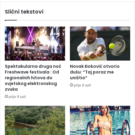
,
a
Slični tekstovi
n
o
e
d
m
r
a
ž
r
a
a
v
z
a
l
n
o
j
Spektakularna druga noć
Novak Đoković otvorio
g
e
Freshwave festivala : Od
dušu: “Taj poraz me
a
S
regionalnih hitova do
uništio”
z
A
svjetskog elektronskog
prije 9 sati
a
P
zvuka
z
-
prije 9 sati
a
a
b
g
r
o
i
d
n
i
u
š