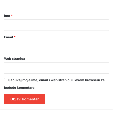
a
r
Ime
*
*
Email
*
Web stranica
Sačuvaj moje ime, email i web stranicu u ovom browseru za
buduće komentare.
A