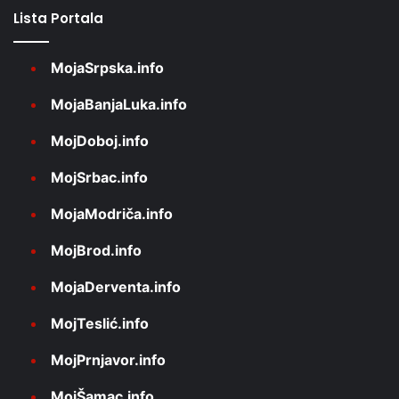
Lista Portala
MojaSrpska.info
MojaBanjaLuka.info
MojDoboj.info
MojSrbac.info
MojaModriča.info
MojBrod.info
MojaDerventa.info
MojTeslić.info
MojPrnjavor.info
MojŠamac.info