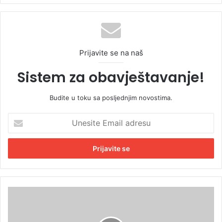
Prijavite se na naš
Sistem za obavještavanje!
Budite u toku sa posljednjim novostima.
U
n
e
s
i
t
e
E
V
m
o
a
d