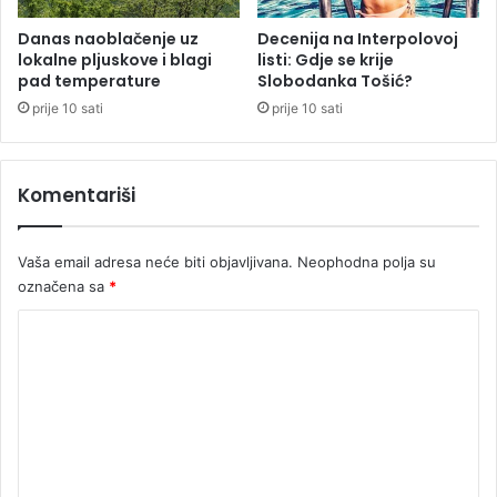
t
n
o
j
Danas naoblačenje uz
Decenija na Interpolovoj
s
lokalne pljuskove i blagi
listi: Gdje se krije
e
pad temperature
Slobodanka Tošić?
t
d
a
prije 10 sati
prije 10 sati
j
u
t
Komentariši
r
i
m
Vaša email adresa neće biti objavljivana.
Neophodna polja su
i
označena sa
*
l
i
K
o
o
n
a
m
K
e
M
n
t