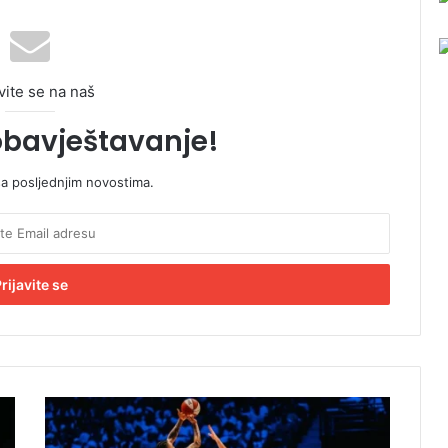
vite se na naš
obavještavanje!
sa posljednjim novostima.
N
o