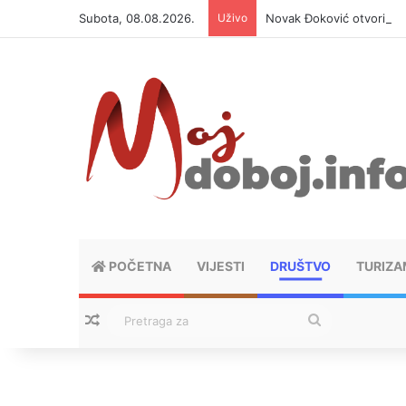
Subota, 08.08.2026.
Uživo
Novak Đoković otvorio du
POČETNA
VIJESTI
DRUŠTVO
TURIZA
Nasumični tekstovi
Pretraga
za