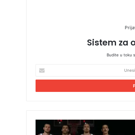
Prija
Sistem za 
Budite u toku 
U
n
e
s
i
t
e
E
m
B
a
a
i