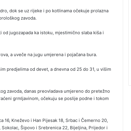
ro, dok se uz rijeke i po kotlinama očekuje prolazna
orološkog zavoda.
 od jugozapada ka istoku, mjestimično slaba kiša i
rova, a uveče na jugu umjerena i pojačana bura.
šim predjelima od devet, a dnevna od 25 do 31, u višim
og zavoda, danas preovladava umjereno do pretežno
raćeni grmljavinom, očekuju se poslije podne i tokom
a 16, Kneževo i Han Pijesak 18, Srbac i Čemerno 20,
 Sokolac, Šipovo i Srebrenica 22, Bijeljina, Prijedor i