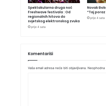
l
Spektakularna druga noć
Novak Đoko
u
Freshwave festivala : Od
“Taj poraz
S
regionalnih hitova do
prije 4 sata
v
svjetskog elektronskog zvuka
j
prije 4 sata
e
t
s
k
o
Komentariši
g
p
r
Vaša email adresa neće biti objavljivana.
Neophodna p
v
e
K
n
s
o
t
m
v
e
a
u
n