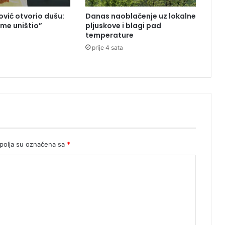
a
vić otvorio dušu:
Danas naoblačenje uz lokalne
n
 me uništio”
pljuskove i blagi pad
a
temperature
,
prije 4 sata
D
u
b
a
i
v
o
d
i
olja su označena sa
*
2
:
0
u
f
i
n
a