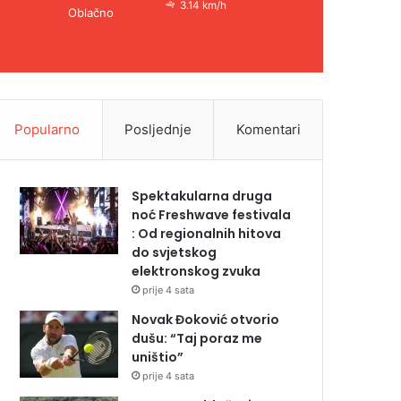
3.14 km/h
Oblačno
Popularno
Posljednje
Komentari
Spektakularna druga
noć Freshwave festivala
: Od regionalnih hitova
do svjetskog
elektronskog zvuka
prije 4 sata
Novak Đoković otvorio
dušu: “Taj poraz me
uništio”
prije 4 sata