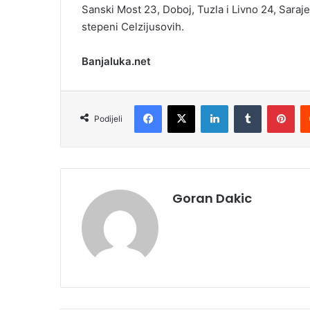
Sanski Most 23, Doboj, Tuzla i Livno 24, Saraje
stepeni Celzijusovih.
Banjaluka.net
Facebook
X
LinkedIn
Tumblr
Pinterest
Podijeli
Goran Dakic