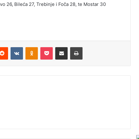
vo 26, Bileća 27, Trebinje i Foča 28, te Mostar 30
Reddit
VKontakte
Odnoklassniki
Pocket
Podijeli putem Emaila
Odštampaj