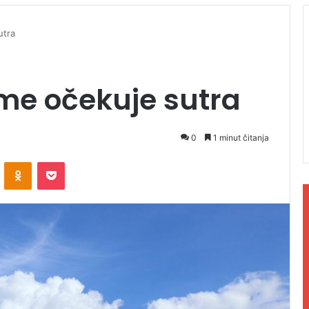
utra
me očekuje sutra
0
1 minut čitanja
ontakte
Odnoklassniki
Pocket