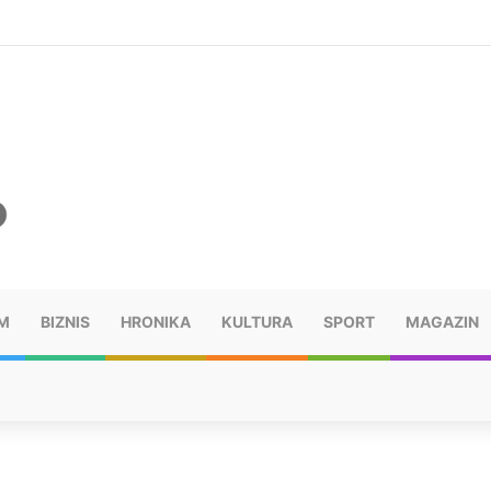
šu: “Taj poraz me uništio”
M
BIZNIS
HRONIKA
KULTURA
SPORT
MAGAZIN