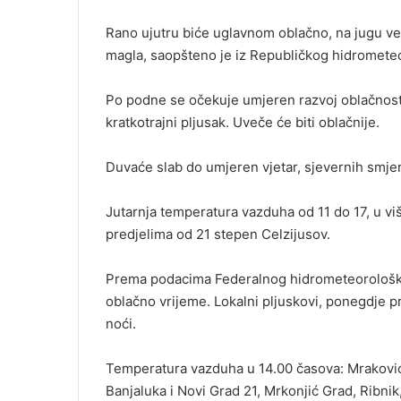
Rano ujutru biće uglavnom oblačno, na jugu ved
magla, saopšteno je iz Republičkog hidromete
Po podne se očekuje umjeren razvoj oblačnosti
kratkotrajni pljusak. Uveče će biti oblačnije.
Duvaće slab do umjeren vjetar, sjevernih smje
Jutarnja temperatura vazduha od 11 do 17, u vi
predjelima od 21 stepen Celzijusov.
Prema podacima Federalnog hidrometeorološk
oblačno vrijeme. Lokalni pljuskovi, ponegdje p
noći.
Temperatura vazduha u 14.00 časova: Mrakovic
Banjaluka i Novi Grad 21, Mrkonjić Grad, Ribnik,