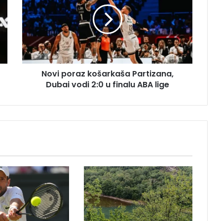
v
i
p
o
r
a
z
Novi poraz košarkaša Partizana,
k
Dubai vodi 2:0 u finalu ABA lige
o
š
a
r
k
a
š
a
P
a
r
t
i
z