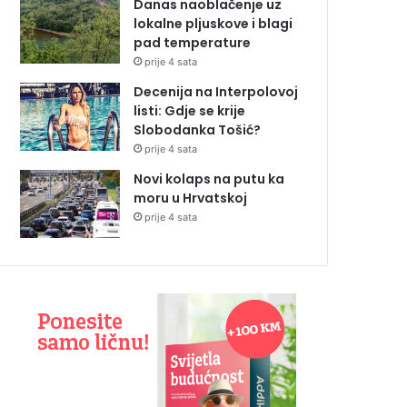
Danas naoblačenje uz
lokalne pljuskove i blagi
pad temperature
prije 4 sata
Decenija na Interpolovoj
listi: Gdje se krije
Slobodanka Tošić?
prije 4 sata
Novi kolaps na putu ka
moru u Hrvatskoj
prije 4 sata