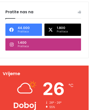
Pratite nas na
44.000
1.800
Pratilaca
Pratilaca
1.400
Pratilaca
Vrijeme
26
℃
Doboj
26º - 26º
55%