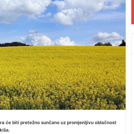
utra će biti pretežno sunčano uz promjenljivu oblačnost
kiša.