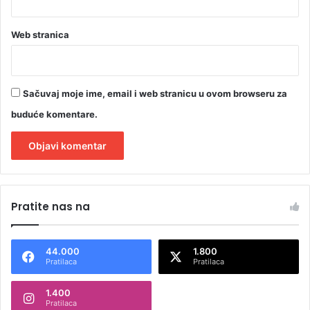
Web stranica
Sačuvaj moje ime, email i web stranicu u ovom browseru za
buduće komentare.
A
l
Pratite nas na
t
e
44.000
1.800
r
Pratilaca
Pratilaca
n
1.400
a
Pratilaca