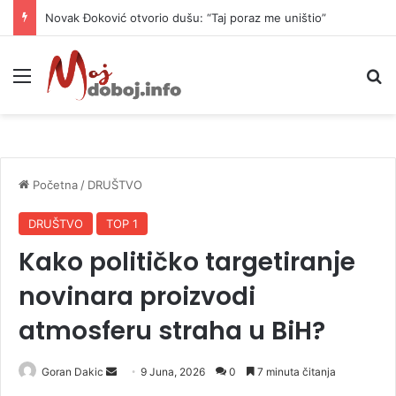
Danas naoblačenje uz lokalne pljuskove i blagi pad temperature
Meni
P
Početna
/
DRUŠTVO
DRUŠTVO
TOP 1
Kako političko targetiranje
novinara proizvodi
atmosferu straha u BiH?
Goran Dakic
S
9 Juna, 2026
0
7 minuta čitanja
e