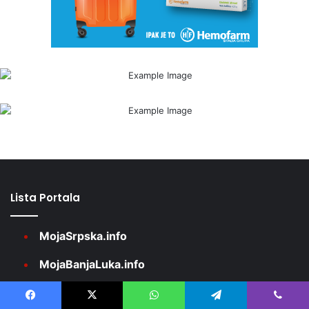
Lista Portala
MojaSrpska.info
MojaBanjaLuka.info
MojDoboj.info