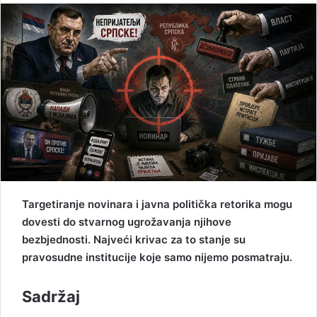
n
d
a
n
e
m
a
i
l
Targetiranje novinara i javna politička retorika mogu
dovesti do stvarnog ugrožavanja njihove
bezbjednosti. Najveći krivac za to stanje su
pravosudne institucije koje samo nijemo posmatraju.
Sadržaj