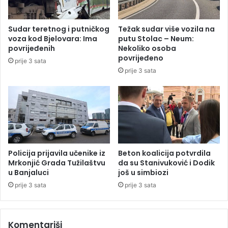
r
j
i
a
j
r
Sudar teretnog i putničkog
Težak sudar više vozila na
e
d
voza kod Bjelovara: Ima
putu Stolac – Neum:
d
e
povrijeđenih
Nekoliko osoba
i
d
povrijeđeno
prije 3 sata
i
o
prije 3 sata
d
l
o
a
6
r
5
a
0
s
e
k
v
r
r
i
Policija prijavila učenike iz
Beton koalicija potvrdila
a
v
Mrkonjić Grada Tužilaštvu
da su Stanivuković i Dodik
z
u Banjaluci
još u simbiozi
e
b
n
prije 3 sata
prije 3 sata
o
a
g
u
g
d
Komentariši
r
r