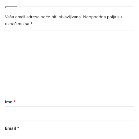
e
v
š
e
Vaša email adresa neće biti objavljivana.
Neophodna polja su
k
t
označena sa
*
e
u
K
o
m
e
n
t
a
r
Ime
*
*
Email
*