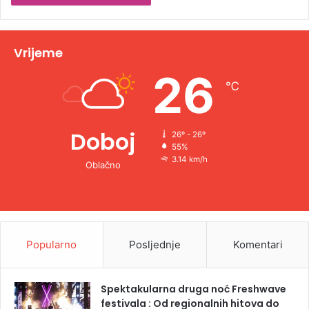
t
i
v
Vrijeme
e
26
℃
:
Doboj
26º - 26º
55%
3.14 km/h
Oblačno
Popularno
Posljednje
Komentari
Spektakularna druga noć Freshwave
festivala : Od regionalnih hitova do