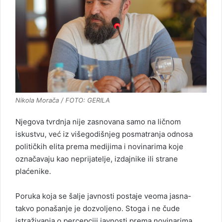
Nikola Morača / FOTO: GERILA
Njegova tvrdnja nije zasnovana samo na ličnom
iskustvu, već iz višegodišnjeg posmatranja odnosa
političkih elita prema medijima i novinarima koje
označavaju kao neprijatelje, izdajnike ili strane
plaćenike.
Poruka koja se šalje javnosti postaje veoma jasna-
takvo ponašanje je dozvoljeno. Stoga i ne čude
istraživanja o percepciji javnosti prema novinarima