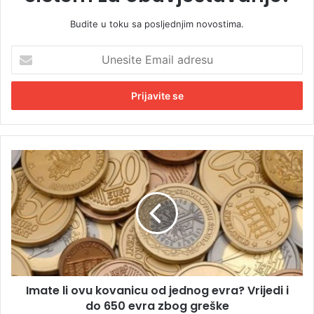
Budite u toku sa posljednjim novostima.
U
n
e
s
i
t
e
E
I
m
m
a
a
i
t
l
e
a
l
d
i
r
o
e
v
s
Imate li ovu kovanicu od jednog evra? Vrijedi i
u
u
do 650 evra zbog greške
k