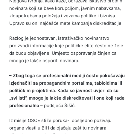
Njegova tvrdnja, kako kaže, odražava iskustvo brojnih
novinara koji se bave korupcijom, javnim nabavkama,
zloupotrebama položaja i vezama politike i biznisa.
Upravo su oni najčešće mete kampanja diskreditacije.
Razlog je jednostavan, istraživačko novinarstvo
proizvodi informacije koje političke elite često ne žele
da budu objavljene. Umjesto osporavanja činjenica,
mnogo je lakše osporiti novinara.
– Zbog toga se profesionalni mediji često pokušavaju
izjednačiti sa propagandnim portalima, tabloidima ili
političkim projektima. Kada se javnost uvjeri da su
„svi isti“, mnogo je lakše diskreditovati i one koji rade
profesionalno –
podsjeća Šišić.
Iz misije OSCE stiže poruka- dosljedno pozivaju
organe vlasti u BiH da ojačaju zaštitu novinara i