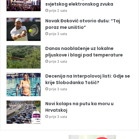
svjetskog elektronskog zvuka
prije 2 sata
Novak Đoković otvorio dušu: “Taj
poraz me uništio”
prije 3 sata
Danas naoblačenje uz lokalne
pljuskove i blagi pad temperature
prije 3 sata
Decenija na Interpolovoj listi: Gdje se
krije Slobodanka Tošić?
prije 3 sata
Novi kolaps na putu ka moru u
Hrvatskoj
prije 3 sata