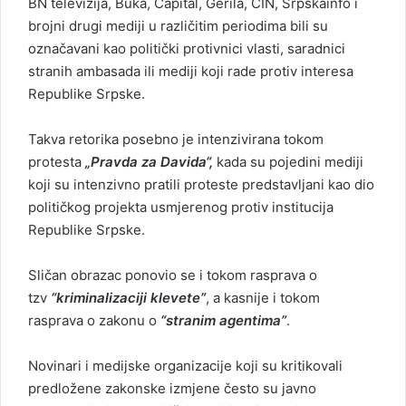
BN televizija, Buka, Capital, Gerila, CIN, Srpskainfo i
brojni drugi mediji u različitim periodima bili su
označavani kao politički protivnici vlasti, saradnici
stranih ambasada ili mediji koji rade protiv interesa
Republike Srpske.
Takva retorika posebno je intenzivirana tokom
protesta
„Pravda za Davida“,
kada su pojedini mediji
koji su intenzivno pratili proteste predstavljani kao dio
političkog projekta usmjerenog protiv institucija
Republike Srpske.
Sličan obrazac ponovio se i tokom rasprava o
tzv
“kriminalizaciji klevete”
, a kasnije i tokom
rasprava o zakonu o
“stranim agentima”
.
Novinari i medijske organizacije koji su kritikovali
predložene zakonske izmjene često su javno