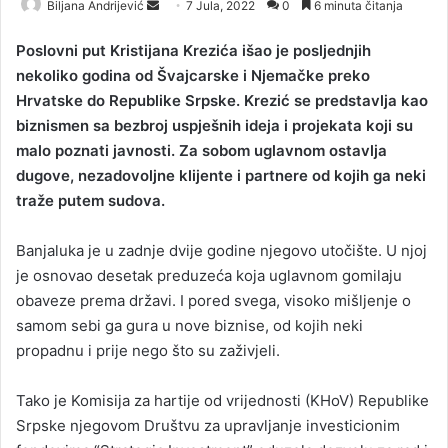
Biljana Andrijević
S
7 Jula, 2022
0
6 minuta čitanja
e
Poslovni put Kristijana Krezića išao je posljednjih
n
nekoliko godina od Švajcarske i Njemačke preko
d
Hrvatske do Republike Srpske. Krezić se predstavlja kao
a
biznismen sa bezbroj uspješnih ideja i projekata koji su
n
malo poznati javnosti. Za sobom uglavnom ostavlja
e
dugove, nezadovoljne klijente i partnere od kojih ga neki
m
a
traže putem sudova.
i
l
Banjaluka je u zadnje dvije godine njegovo utočište. U njoj
je osnovao desetak preduzeća koja uglavnom gomilaju
obaveze prema državi. I pored svega, visoko mišljenje o
samom sebi ga gura u nove biznise, od kojih neki
propadnu i prije nego što su zaživjeli.
Tako je Komisija za hartije od vrijednosti (KHoV) Republike
Srpske njegovom Društvu za upravljanje investicionim