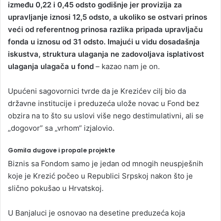
između 0,22 i 0,45 odsto godišnje jer provizija za
upravljanje iznosi 12,5 odsto, a ukoliko se ostvari prinos
veći od referentnog prinosa razlika pripada upravljaču
fonda u iznosu od 31 odsto. Imajući u vidu dosadašnja
iskustva, struktura ulaganja ne zadovoljava isplativost
ulaganja ulagača u fond
– kazao nam je on.
Upućeni sagovornici tvrde da je Krezićev cilj bio da
državne institucije i preduzeća ulože novac u Fond bez
obzira na to što su uslovi više nego destimulativni, ali se
„dogovor” sa „vrhom“ izjalovio.
Gomila dugove i propale projekte
Biznis sa Fondom samo je jedan od mnogih neuspješnih
koje je Krezić počeo u Republici Srpskoj nakon što je
slično pokušao u Hrvatskoj.
U Banjaluci je osnovao na desetine preduzeća koja