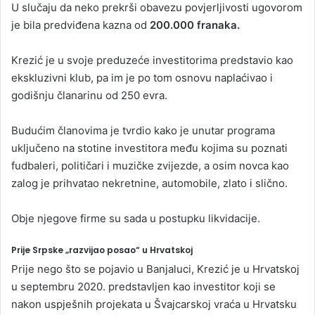
U slučaju da neko prekrši obavezu povjerljivosti ugovorom
je bila predviđena kazna od
200.000 franaka.
Krezić je u svoje preduzeće investitorima predstavio kao
ekskluzivni klub, pa im je po tom osnovu naplaćivao i
godišnju članarinu od 250 evra.
Budućim članovima je tvrdio kako je unutar programa
uključeno na stotine investitora među kojima su poznati
fudbaleri, političari i muzičke zvijezde, a osim novca kao
zalog je prihvatao nekretnine, automobile, zlato i slično.
Obje njegove firme su sada u postupku likvidacije.
Prije Srpske „razvijao posao“ u Hrvatskoj
Prije nego što se pojavio u Banjaluci, Krezić je u Hrvatskoj
u septembru 2020. predstavljen kao investitor koji se
nakon uspješnih projekata u Švajcarskoj vraća u Hrvatsku