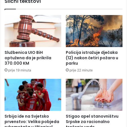
Slični tekstovi
e
a
n
p
j
a
e
d
:
u
P
n
o
a
g
S
l
t
Službenica UIO BiH
Policija istražuje dječaka
e
a
optužena da je prikrila
(12) nakon četiri požara u
d
n
370.000 KM
parku
a
i
prije 19 minuta
prije 22 minute
j
v
t
u
e
k
z
o
a
v
k
i
o
ć
j
a
Srbija ide na Svjetsko
Stigao apel stanovništvu
a
prvenstvo: Velika pobjeda
Srpske za racionalno
p
rukometaša u “Pioniru”
trošenje vode