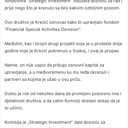
fondovima “Strategic Investment” oduzela dozvolu za rad i
prije nego što je krenulo sa bilo kakvim ozbiljnim poslom.
Ovo društvo je Krezić osnovao kako bi upravljalo fondom
“Financial Special Activities Devision”.
Međutim, kao i brojni drugi projekti koje je u protekle dvije
godine koje je Krezić pokrenuo u Srpkoj, i ovaj je propao.
Naime, on nije uspio da prikupi osnovni kapital za
upravljanje, a u međuvremenu su mu leđa okrenuli i
partneri sa kojima je ušao u ovu priču.
Dobio je rok od nekoliko dana da promijeni poslovno ime i
djelatnost društva, a da zatim Komisiji dostavi dokaz da je
to učinio.
Komisija je „Strategic Investment” dala dozvolu za