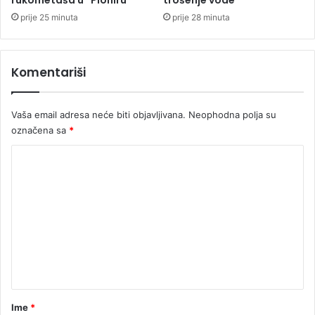
o
prije 25 minuta
prije 28 minuta
d
r
u
Komentariši
č
j
a
Vaša email adresa neće biti objavljivana.
Neophodna polja su
označena sa
*
K
o
m
e
n
t
a
r
Ime
*