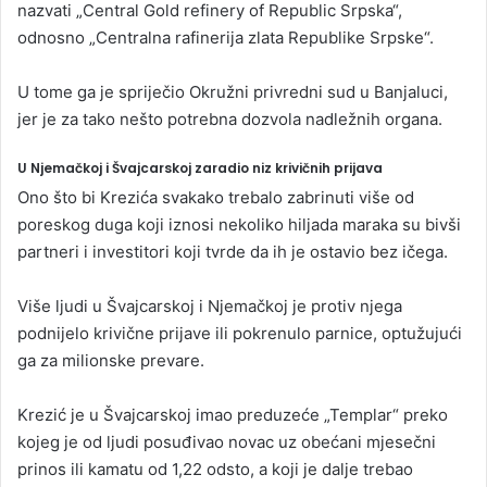
nazvati „Central Gold refinery of Republic Srpska“,
odnosno „Centralna rafinerija zlata Republike Srpske“.
U tome ga je spriječio Okružni privredni sud u Banjaluci,
jer je za tako nešto potrebna dozvola nadležnih organa.
U Njemačkoj i Švajcarskoj zaradio niz krivičnih prijava
Ono što bi Krezića svakako trebalo zabrinuti više od
poreskog duga koji iznosi nekoliko hiljada maraka su bivši
partneri i investitori koji tvrde da ih je ostavio bez ičega.
Više ljudi u Švajcarskoj i Njemačkoj je protiv njega
podnijelo krivične prijave ili pokrenulo parnice, optužujući
ga za milionske prevare.
Krezić je u Švajcarskoj imao preduzeće „Templar“ preko
kojeg je od ljudi posuđivao novac uz obećani mjesečni
prinos ili kamatu od 1,22 odsto, a koji je dalje trebao