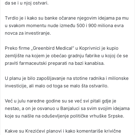
da se i u njoj ostvari.
Tvrdio je i kako su banke očarane njegovim idejama pa mu
u svakom momentu nude između 500 i 900 miliona evra
novca za investiranje.
Preko firme „Greenbird Medical“ u Koprivnici je kupio
zemljište na kojem je obećao gradnju fabrike u kojoj će se
praviti farmaceutski preparati na bazi kanabisa.
U planu je bilo zapošljavanje na stotine radnika i milionske
investicije, ali malo od toga se malo šta ostvarilo.
Već u julu naredne godine su se već svi pitali gdje je
nestao, a on je osvanuo u Banjaluci sa svim svojim idejama
koje su naišle na oduševljenje političke vrhuške Srpske.
Kakve su Krezićevi planovi i kako komentariše krivične