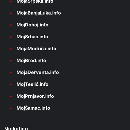
MojaSrpska.info
MojaBanjaLuka.info
MojDoboj.info
MojSrbac.info
MojaModriča.info
MojBrod.info
MojaDerventa.info
MojTeslić.info
MojPrnjavor.info
MojŠamac.info
Marketing