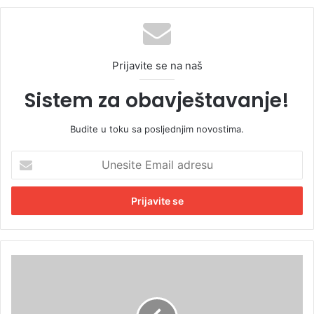
Prijavite se na naš
Sistem za obavještavanje!
Budite u toku sa posljednjim novostima.
U
n
e
s
i
t
e
E
M
m
e
a
t
i
e