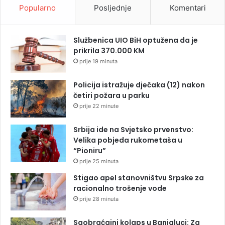
Popularno
Posljednje
Komentari
Službenica UIO BiH optužena da je
prikrila 370.000 KM
prije 19 minuta
Policija istražuje dječaka (12) nakon
četiri požara u parku
prije 22 minute
Srbija ide na Svjetsko prvenstvo:
Velika pobjeda rukometaša u
“Pioniru”
prije 25 minuta
Stigao apel stanovništvu Srpske za
racionalno trošenje vode
prije 28 minuta
Saobraćajni kolaps u Banjaluci: Za