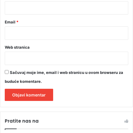
*
Email
*
Web stranica
Sačuvaj moje ime, email i web stranicu u ovom browseru za
buduće komentare.
A
l
Pratite nas na
t
e