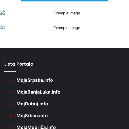
Lista Portala
MojaSrpska.info
MojaBanjaLuka.info
MojDoboj.info
MojSrbac.info
MojaModriča.info