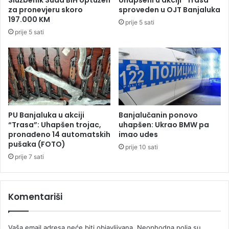
v
za pronevjeru skoro
sproveden u OJT Banjaluka
n
197.000 KM
prije 5 sati
i
prije 5 sati
h
,
a
l
i
j
e
s
PU Banjaluka u akciji
Banjalučanin ponovo
i
“Trasa”: Uhapšen trojac,
uhapšen: Ukrao BMW pa
t
pronađeno 14 automatskih
imao udes
pušaka (FOTO)
u
prije 10 sati
a
prije 7 sati
c
i
j
Komentariši
a
i
d
Vaša email adresa neće biti objavljivana.
Neophodna polja su