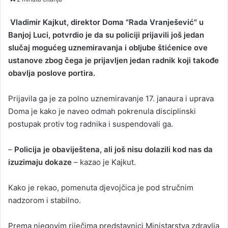
n
d
Vladimir Kajkut, direktor Doma "Rada Vranješević" u
a
Banjoj Luci, potvrdio je da su policiji prijavili još jedan
n
slučaj mogućeg uznemiravanja i obljube štićenice ove
e
ustanove zbog čega je prijavljen jedan radnik koji takođe
m
obavlja poslove portira.
a
i
Prijavila ga je za polno uznemiravanje 17. janaura i uprava
l
Doma je kako je naveo odmah pokrenula disciplinski
postupak protiv tog radnika i suspendovali ga.
–
Policija je obaviještena, ali još nisu dolazili kod nas da
izuzimaju dokaze
– kazao je Kajkut.
Kako je rekao, pomenuta djevojčica je pod stručnim
nadzorom i stabilno.
Prema njegovim riječima predstavnici Ministarstva zdravlja