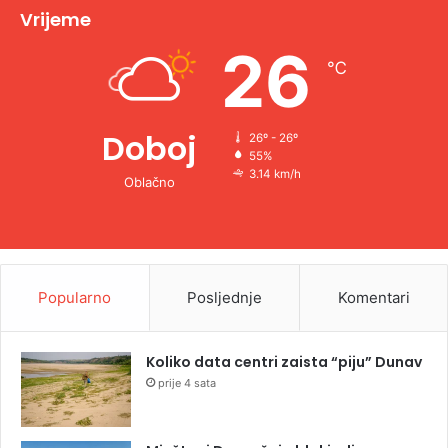
v
Vrijeme
e
26
℃
:
Doboj
26º - 26º
55%
3.14 km/h
Oblačno
Popularno
Posljednje
Komentari
Koliko data centri zaista “piju” Dunav
prije 4 sata