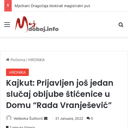
Helikopter ponovo gasi vatru u selima kod Trebinja
Meni
P
Početna
/
HRONIKA
HRONIKA
Kajkut: Prijavljen još jedan
slučaj obljube štićenice u
Domu “Rada Vranješević”
Veliborka Šutilović
S
31 Januara, 2022
0
e
2 minuta čitanja