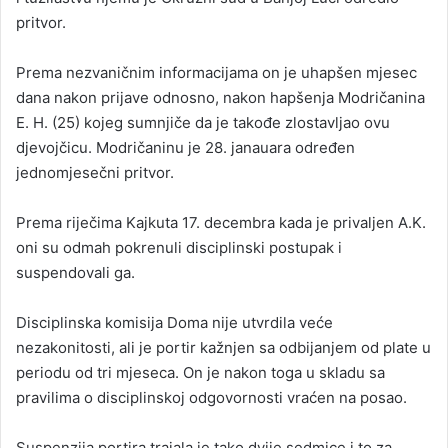
pritvor.
Prema nezvaničnim informacijama on je uhapšen mjesec
dana nakon prijave odnosno, nakon hapšenja Modričanina
E. H. (25) kojeg sumnjiče da je takođe zlostavljao ovu
djevojčicu. Modričaninu je 28. janauara određen
jednomjesečni pritvor.
Prema riječima Kajkuta 17. decembra kada je privaljen A.K.
oni su odmah pokrenuli disciplinski postupak i
suspendovali ga.
Disciplinska komisija Doma nije utvrdila veće
nezakonitosti, ali je portir kažnjen sa odbijanjem od plate u
periodu od tri mjeseca. On je nakon toga u skladu sa
pravilima o disciplinskoj odgovornosti vraćen na posao.
Suspenzija portira trajala je tako dvije sedmice i to za