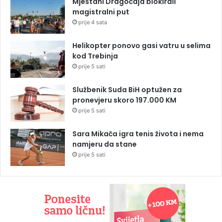
Mještani Dragočaja blokirali
magistralni put
prije 4 sata
Helikopter ponovo gasi vatru u selima
kod Trebinja
prije 5 sati
Službenik Suda BiH optužen za
pronevjeru skoro 197.000 KM
prije 5 sati
Sara Mikača igra tenis života i nema
namjeru da stane
prije 5 sati