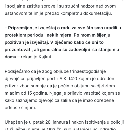
i socijalne zaštite sproveli su stručni nadzor nad ovom
ustanovom te im je predao kompletnu dokumetaciju.
–
Pripremljen je izvještaj o radu za sve što smo uradili u
proteklom periodu i nekih mjera. Po mom mišljenju
pozitivan je izvještaj. Vidjećemo kako će oni to
prezentovati, ali generalno su zadovoljni sa stanjem u
domu
– rekao je Kajkut.
Podsjećamo da je zbog obljube trinaestogodišnje
djevojčice prijavljen portir A.K. (42) kojem je određen
pritvor zbog sumnje da je počinio obljubu sa djetetom
mlađim od 15 godina. Njega je prijavio vaspitač kojem se
kako saznajemo djevojčica žalila da je imao određene
odnose s njom.
Uhapšen je u petak 28. janaura i nakon ispitivanja u policiji
i tužilaštvu njemu je Okružni sud u Banjoj Luci odredio