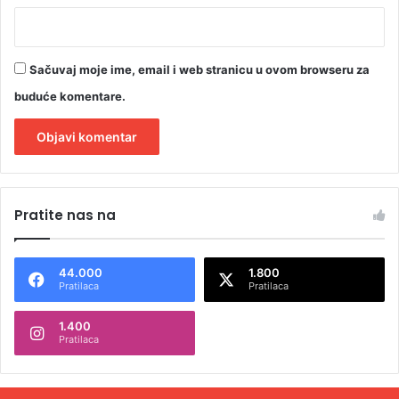
Sačuvaj moje ime, email i web stranicu u ovom browseru za
buduće komentare.
A
l
Pratite nas na
t
e
44.000
1.800
r
Pratilaca
Pratilaca
n
1.400
a
Pratilaca
t
i