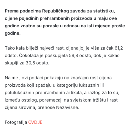
n
Prema podacima Republičkog zavoda za statistiku,
d
cijene pojedinih prehrambenih proizvoda u maju ove
a
godine znatno su porasle u odnosu na isti mjesec prošle
n
godine.
e
m
a
Tako kafa bilježi najveći rast, cijena joj je viša za čak 61,2
i
odsto. Čokolada je poskupjela 58,8 odsto, dok je kakao
l
skuplji za 30,6 odsto.
Naime , ovi podaci pokazaju na značajan rast cijena
proizvoda koji spadaju u kategoriju luksuznih ili
poluluksuznih prehrambenih artikala, a razlog za to su,
između ostalog, poremećaji na svjetskom tržištu i rast
cijena sirovina, prenose Nezavisne.
Fotografija
OVDJE