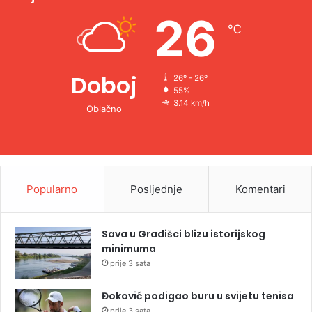
e
26
℃
:
Doboj
26º - 26º
55%
3.14 km/h
Oblačno
Popularno
Posljednje
Komentari
Sava u Gradišci blizu istorijskog
minimuma
prije 3 sata
Đoković podigao buru u svijetu tenisa
prije 3 sata