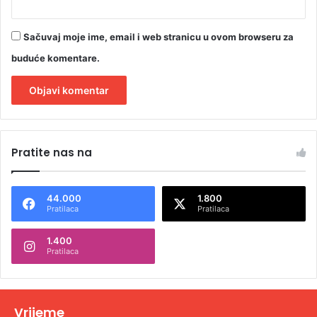
Sačuvaj moje ime, email i web stranicu u ovom browseru za
buduće komentare.
A
l
Pratite nas na
t
e
44.000
1.800
r
Pratilaca
Pratilaca
n
1.400
a
Pratilaca
t
i
v
Vrijeme