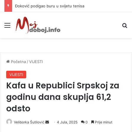
Đoković podigao buru u svijetu tenisa
Meni
P
Početna
/
VIJESTI
VIJESTI
Kafa u Republici Srpskoj za
godinu dana skuplja 61,2
odsto
Veliborka Šutilović
S
4 Jula, 2025
0
Prije minut
e