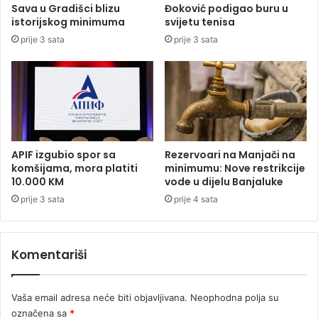
Sava u Gradišci blizu
Đoković podigao buru u
c
c
istorijskog minimuma
svijetu tenisa
i
a
prije 3 sata
prije 3 sata
u
N
o
v
o
m
S
a
APIF izgubio spor sa
Rezervoari na Manjači na
d
komšijama, mora platiti
minimumu: Nove restrikcije
u
10.000 KM
vode u dijelu Banjaluke
,
prije 3 sata
prije 4 sata
n
e
k
Komentariši
o
l
i
Vaša email adresa neće biti objavljivana.
Neophodna polja su
k
o
označena sa
*