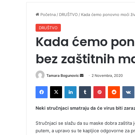
Početna
/
DRUŠTVO
/
Kada ćemo ponovno moći živje
DRUŠTVO
Kada ćemo pono
bez zaštitnih ma
Tamara Bogunovic
S
2 Novembra, 2020
e
Facebook
X
LinkedIn
Tumblr
Pinterest
Reddit
VK
n
d
a
Neki stručnjaci smatraju da će virus biti zar
n
e
Stručnjaci se slažu da su maske dobra zaštita je
m
putem, a upravo su te kapljice odgovorne za pr
a