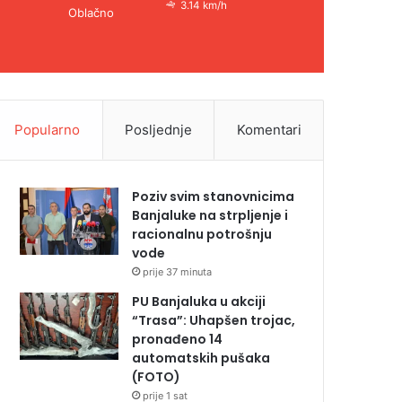
3.14 km/h
Oblačno
Popularno
Posljednje
Komentari
Poziv svim stanovnicima
Banjaluke na strpljenje i
racionalnu potrošnju
vode
prije 37 minuta
PU Banjaluka u akciji
“Trasa”: Uhapšen trojac,
pronađeno 14
automatskih pušaka
(FOTO)
prije 1 sat