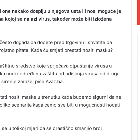
li one nekako dospiju u njegova usta ili nos, moguće je
 kojoj se nalazi virus, također može biti izložena
esto događa da dođete pred trgovinu i shvatite da
rojatno pitate: Kada ću smjeti prestati nositi masku?
štitno sredstvo koje sprječava otpuštanje virusa u
ka nudi i određenu zaštitu od udisanja virusa od druge
 širenje zaraze, piše Avaz.ba.
estati nositi maske u trenutku kada budemo sigurni da ne
koliko scenarija kada ćemo sve biti u mogućnosti hodati
 se u tolikoj mjeri da se drastično smanjio broj