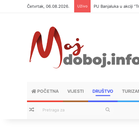
Četvrtak, 06.08.2026.
Uživo
PU Banjaluka u akciji 
POČETNA
VIJESTI
DRUŠTVO
TURIZA
Nasumični tekstovi
Pretraga
za