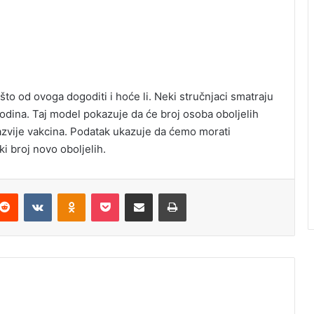
o od ovoga dogoditi i hoće li. Neki stručnjaci smatraju
godina. Taj model pokazuje da će broj osoba oboljelih
 razvije vakcina. Podatak ukazuje da ćemo morati
ki broj novo oboljelih.
Reddit
VKontakte
Odnoklassniki
Pocket
Podijeli putem Emaila
Odštampaj