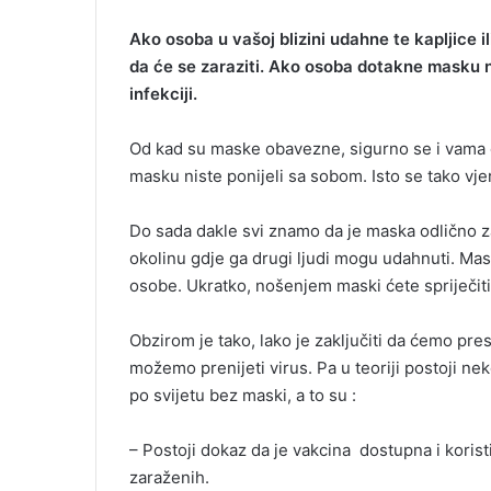
i
Ako osoba u vašoj blizini udahne te kapljice i
l
da će se zaraziti. Ako osoba dotakne masku na
infekciji.
Od kad su maske obavezne, sigurno se i vama č
masku niste ponijeli sa sobom. Isto se tako vje
Do sada dakle svi znamo da je maska odlično za
okolinu gdje ga drugi ljudi mogu udahnuti. Mas
osobe. Ukratko, nošenjem maski ćete spriječiti
Obzirom je tako, lako je zaključiti da ćemo pr
možemo prenijeti virus. Pa u teoriji postoji ne
po svijetu bez maski, a to su :
– Postoji dokaz da je vakcina dostupna i koristi
zaraženih.