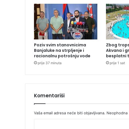
p
r
e
v
o
z
n
Poziv svim stanovnicima
Zbog trops
i
Banjaluke na strpljenje i
Akvana i g
k
racionalnu potrošnju vode
besplatni 
a
prije 37 minuta
prije 1 sat
s
m
a
n
j
e
Komentariši
n
z
a
Vaša email adresa neće biti objavljivana.
Neophodna p
7
K
0