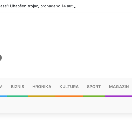
“Trasa”: Uhapšen trojac, pronađeno 14 automatskih pušaka (FOTO)
M
BIZNIS
HRONIKA
KULTURA
SPORT
MAGAZIN