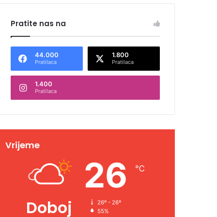
Pratite nas na
44.000
1.800
Pratilaca
Pratilaca
1.400
Pratilaca
Vrijeme
26
℃
Doboj
26º - 26º
55%