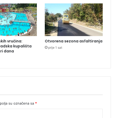
ž
i
kih vrućina:
Otvorena sezona asfaltiranja
radska kupališta
prije 1 sat
tri dana
olja su označena sa
*