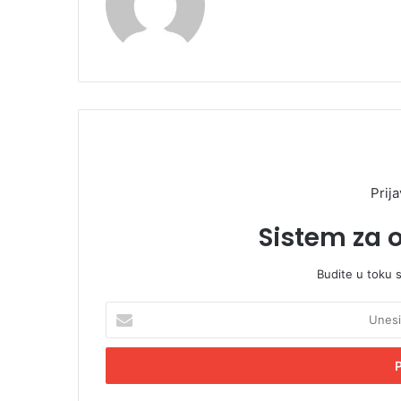
Prija
Sistem za 
Budite u toku 
U
n
e
s
i