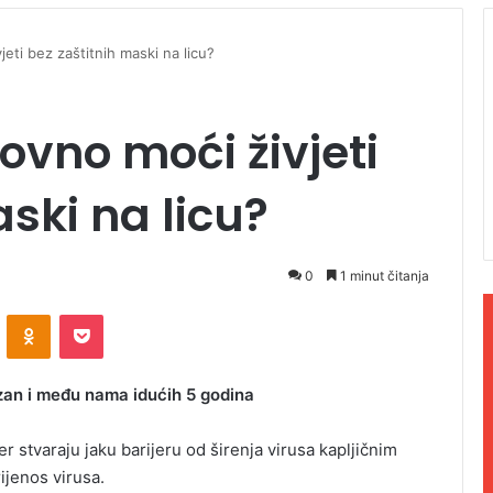
ti bez zaštitnih maski na licu?
vno moći živjeti
ski na licu?
0
1 minut čitanja
ontakte
Odnoklassniki
Pocket
azan i među nama idućih 5 godina
r stvaraju jaku barijeru od širenja virusa kapljičnim
ijenos virusa.