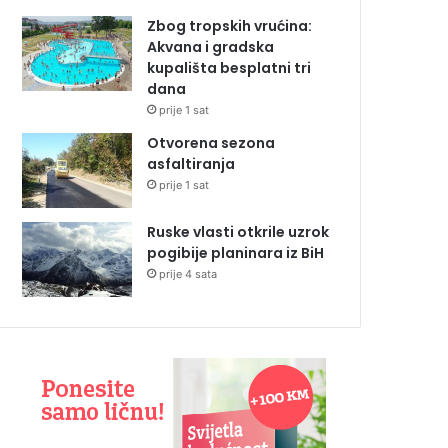
Zbog tropskih vrućina:
Akvana i gradska
kupališta besplatni tri
dana
prije 1 sat
Otvorena sezona
asfaltiranja
prije 1 sat
Ruske vlasti otkrile uzrok
pogibije planinara iz BiH
prije 4 sata