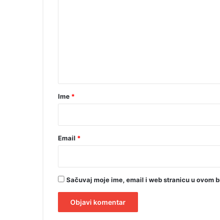
o
o
d
m
s
t
e
o
n
t
a
r
Ime
*
*
Email
*
Sačuvaj moje ime, email i web stranicu u ovom 
A