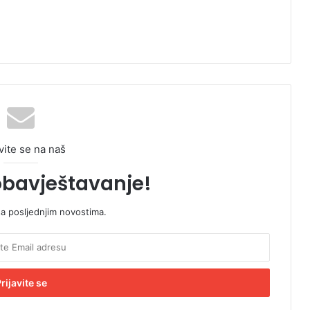
vite se na naš
obavještavanje!
sa posljednjim novostima.