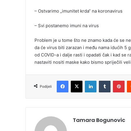
– Ostvarimo „imunitet krda“ na koronavirus
– Svi postanemo imuni na virus
Problem je u tome što ne znamo kada će se nešt
da će virus biti zarazan i među nama idućih 5 
od COVID-a i dalje rasti i opadati čak i kad se
nastaviti nositi maske kako bismo spriječili veli
Facebook
X
LinkedIn
Tumblr
Pinterest
Podijeli
Tamara Bogunovic