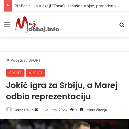
PU Banjaluka u akciji “Trasa”: Uhapšen trojac, pronađeno 14 automatskih pušaka (FOTO)
Meni
P
Početna
/
SPORT
SPORT
VIJESTI
Jokić igra za Srbiju, a Marej
odbio reprezentaciju
Goran Dakic
S
2 Juna, 2026
0
1 minut čitanja
e
n