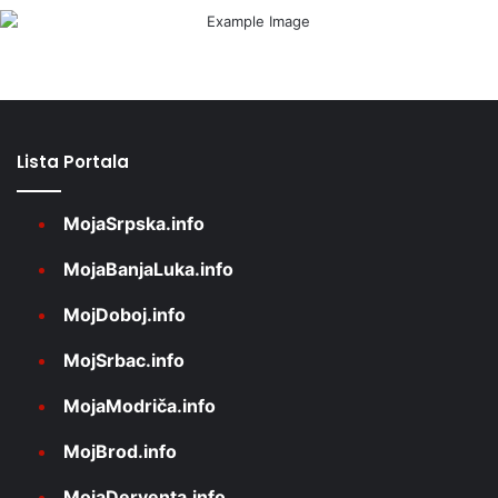
Lista Portala
MojaSrpska.info
MojaBanjaLuka.info
MojDoboj.info
MojSrbac.info
MojaModriča.info
MojBrod.info
MojaDerventa.info