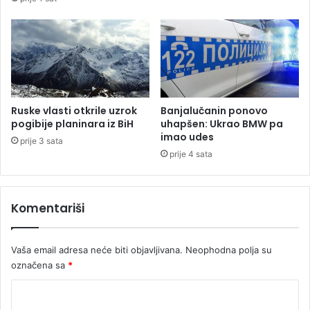
t
č
l
a
n
o
v
a
Ruske vlasti otkrile uzrok
Banjalučanin ponovo
p
pogibije planinara iz BiH
uhapšen: Ukrao BMW pa
o
imao udes
prije 3 sata
r
prije 4 sata
o
d
i
Komentariši
c
e
Vaša email adresa neće biti objavljivana.
Neophodna polja su
označena sa
*
K