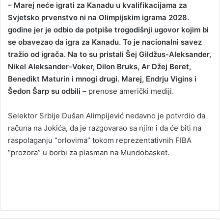
– Marej neće igrati za Kanadu u kvalifikacijama za
Svjetsko prvenstvo ni na Olimpijskim igrama 2028.
godine jer je odbio da potpiše trogodišnji ugovor kojim bi
se obavezao da igra za Kanadu. To je nacionalni savez
tražio od igrača. Na to su pristali Šej Gildžus-Aleksander,
Nikel Aleksander-Voker, Dilon Bruks, Ar Džej Beret,
Benedikt Maturin i mnogi drugi. Marej, Endrju Vigins i
Šedon Šarp su odbili –
prenose američki mediji.
Selektor Srbije Dušan Alimpijević nedavno je potvrdio da
računa na Jokića, da je razgovarao sa njim i da će biti na
raspolaganju “orlovima” tokom reprezentativnih FIBA
“prozora” u borbi za plasman na Mundobasket.