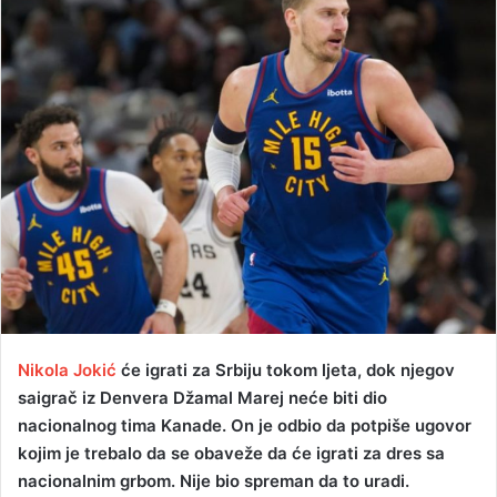
d
a
n
e
m
a
i
l
Nikola Jokić
će igrati za Srbiju tokom ljeta, dok njegov
saigrač iz Denvera Džamal Marej neće biti dio
nacionalnog tima Kanade. On je odbio da potpiše ugovor
kojim je trebalo da se obaveže da će igrati za dres sa
nacionalnim grbom. Nije bio spreman da to uradi.