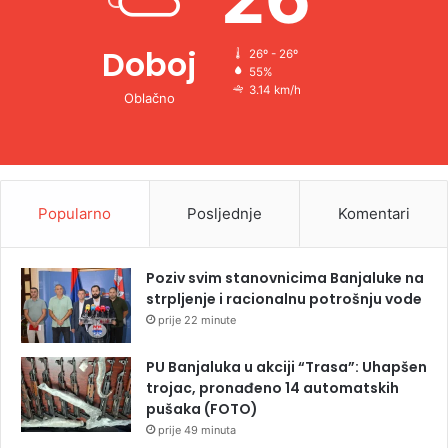
Doboj
26º - 26º
55%
3.14 km/h
Oblačno
Popularno
Posljednje
Komentari
Poziv svim stanovnicima Banjaluke na
strpljenje i racionalnu potrošnju vode
prije 22 minute
PU Banjaluka u akciji “Trasa”: Uhapšen
trojac, pronađeno 14 automatskih
pušaka (FOTO)
prije 49 minuta