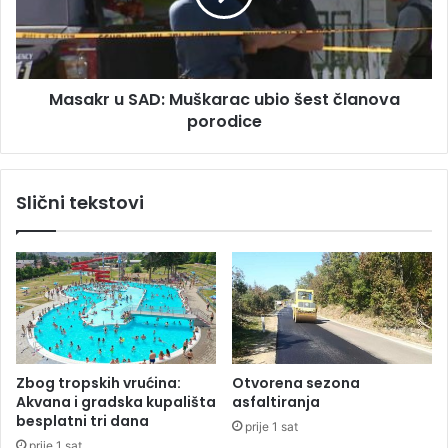
a
r
n
u
S
A
Masakr u SAD: Muškarac ubio šest članova
D
porodice
:
M
u
š
Slični tekstovi
k
a
r
a
c
u
b
i
o
Zbog tropskih vrućina:
Otvorena sezona
š
Akvana i gradska kupališta
asfaltiranja
e
besplatni tri dana
prije 1 sat
s
prije 1 sat