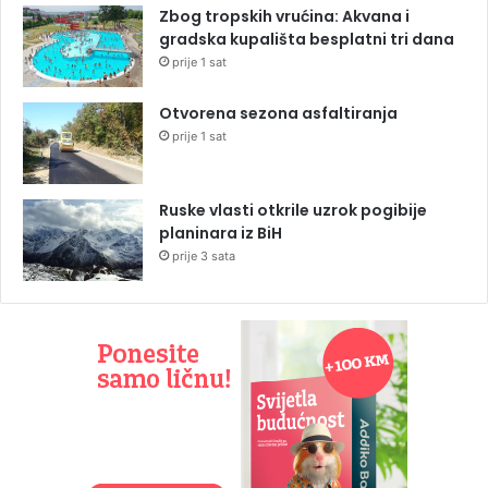
Zbog tropskih vrućina: Akvana i
gradska kupališta besplatni tri dana
prije 1 sat
Otvorena sezona asfaltiranja
prije 1 sat
Ruske vlasti otkrile uzrok pogibije
planinara iz BiH
prije 3 sata