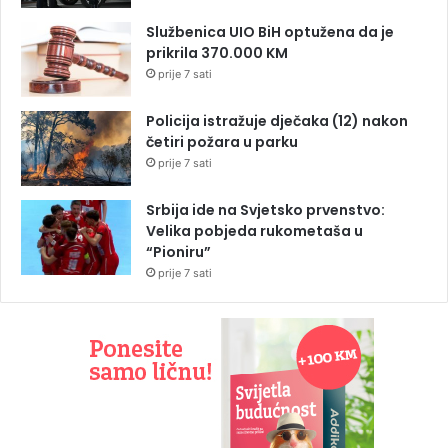
Službenica UIO BiH optužena da je
prikrila 370.000 KM
prije 7 sati
Policija istražuje dječaka (12) nakon
četiri požara u parku
prije 7 sati
Srbija ide na Svjetsko prvenstvo:
Velika pobjeda rukometaša u
“Pioniru”
prije 7 sati