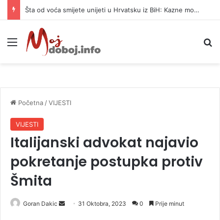
Šta od voća smijete unijeti u Hrvatsku iz BiH: Kazne mogu dostići 13.260 evra
Meni
P
Početna
/
VIJESTI
VIJESTI
Italijanski advokat najavio
pokretanje postupka protiv
Šmita
Goran Dakic
S
31 Oktobra, 2023
0
Prije minut
e