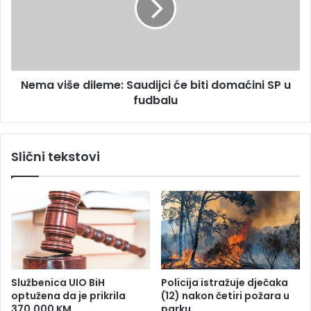
s
v
r
i
u
š
š
e
i
d
l
Nema više dileme: Saudijci će biti domaćini SP u
i
e
fudbalu
l
s
e
a
m
j
e
Slični tekstovi
t
:
o
S
v
a
e
u
i
d
n
i
s
j
t
c
i
i
Službenica UIO BiH
Policija istražuje dječaka
t
ć
optužena da je prikrila
(12) nakon četiri požara u
u
e
370.000 KM
parku