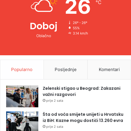
26
℃
:
Doboj
26º - 26º
55%
3.14 km/h
Oblačno
Popularno
Posljednje
Komentari
Zelenski stigao u Beograd: Zakazani
važni razgovori
prije 2 sata
Šta od voća smijete unijeti u Hrvatsku
iz BiH: Kazne mogu dostići 13.260 evra
prije 2 sata