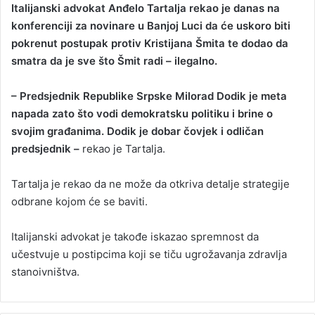
Italijanski advokat Anđelo Tartalja rekao je danas na
n
konferenciji za novinare u Banjoj Luci da će uskoro biti
d
pokrenut postupak protiv Kristijana Šmita te dodao da
a
smatra da je sve što Šmit radi – ilegalno.
n
e
– Predsjednik Republike Srpske Milorad Dodik je meta
m
a
napada zato što vodi demokratsku politiku i brine o
i
svojim građanima. Dodik je dobar čovjek i odličan
l
predsjednik –
rekao je Tartalja.
Tartalja je rekao da ne može da otkriva detalje strategije
odbrane kojom će se baviti.
Italijanski advokat je takođe iskazao spremnost da
učestvuje u postipcima koji se tiču ugrožavanja zdravlja
stanoivništva.