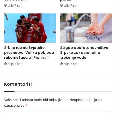
c
b
prije 7 sati
prije 7 sati
i
i
j
t
a
i
R
d
e
o
p
m
u
a
b
ć
Srbija ide na Svjetsko
Stigao apel stanovništvu
l
i
prvenstvo: Velika pobjeda
Srpske za racionalno
i
n
rukometaša u “Pioniru”
trošenje vode
k
i
prije 7 sati
prije 7 sati
e
S
S
P
r
u
Komentariši
p
f
s
u
k
d
Vaša email adresa neće biti objavljivana.
Neophodna polja su
e
b
označena sa
*
a
l
K