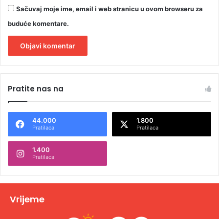
Sačuvaj moje ime, email i web stranicu u ovom browseru za
buduće komentare.
A
l
Pratite nas na
t
e
44.000
1.800
r
Pratilaca
Pratilaca
n
1.400
a
Pratilaca
t
i
v
Vrijeme
e