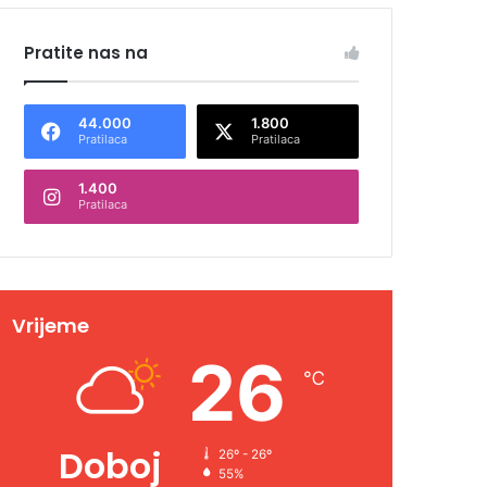
Pratite nas na
44.000
1.800
Pratilaca
Pratilaca
1.400
Pratilaca
Vrijeme
26
℃
Doboj
26º - 26º
55%