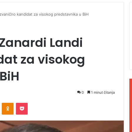
i zvanično kandidat za visokog predstavnika u BiH
 Zanardi Landi
dat za visokog
BiH
0
1 minut čitanja
ontakte
Odnoklassniki
Pocket