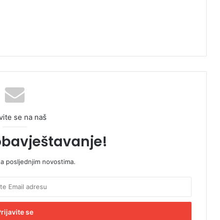
vite se na naš
obavještavanje!
sa posljednjim novostima.