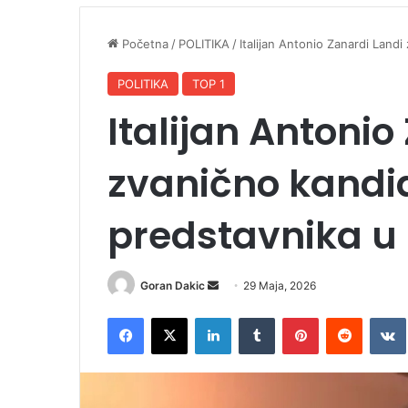
Početna
/
POLITIKA
/
Italijan Antonio Zanardi Land
POLITIKA
TOP 1
Italijan Antonio
zvanično kandi
predstavnika u 
Goran Dakic
S
29 Maja, 2026
e
Facebook
X
LinkedIn
Tumblr
Pinterest
Reddit
VK
n
d
a
n