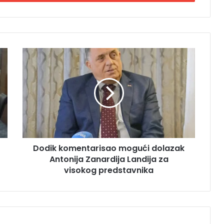
D
o
d
i
k
k
o
m
e
Dodik komentarisao mogući dolazak
n
Antonija Zanardija Landija za
t
a
visokog predstavnika
r
i
s
a
o