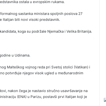
predstavnika ostala u evropskim rukama.
eformalnog sastanka ministara spoljnih poslova 27
Italijan biti novi visoki predstavnik.
andidata, koga su podržale Njemačka i Velika Britanija.
 godine u Udinama.
 Malteškog vojnog reda pri Svetoj stolici (Vatikan) i
atno potvrđuje njegov visok ugled u međunarodnim
dovi, nakon čega je nastavio stručno usavršavanje na
straciju (ENA) u Parizu, postavši prvi Italijan koji je