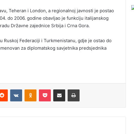
avu, Teheran i London, a regionalnoj javnosti je postao
. do 2006. godine obavljao je funkciju italijanskog
du Državne zajednice Srbija i Crna Gora.
 Ruskoj Federaciji i Turkmenistanu, gdje je ostao do
 imenovan za diplomatskog savjetnika predsjednika
Reddit
VKontakte
Odnoklassniki
Pocket
Podijeli putem Emaila
Odštampaj