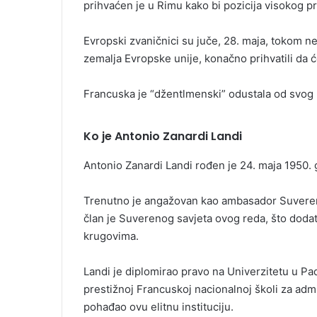
prihvaćen je u Rimu kako bi pozicija visokog 
Evropski zvaničnici su juče, 28. maja, tokom n
zemalja Evropske unije, konačno prihvatili da će 
Francuska je “džentlmenski” odustala od svog k
Ko je Antonio Zanardi Landi
Antonio Zanardi Landi rođen je 24. maja 1950.
Trenutno je angažovan kao ambasador Suverenog
član je Suverenog savjeta ovog reda, što dod
krugovima.
Landi je diplomirao pravo na Univerzitetu u Pa
prestižnoj Francuskoj nacionalnoj školi za admini
pohađao ovu elitnu instituciju.