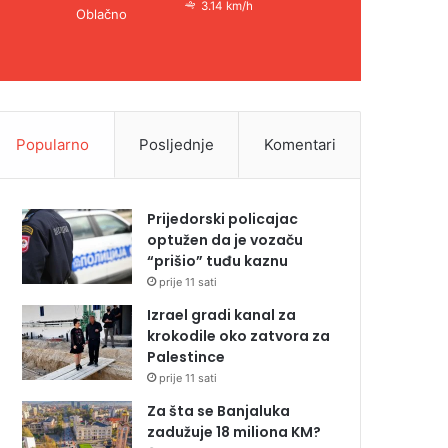
3.14 km/h
Oblačno
Popularno
Posljednje
Komentari
Prijedorski policajac
optužen da je vozaču
“prišio” tuđu kaznu
prije 11 sati
Izrael gradi kanal za
krokodile oko zatvora za
Palestince
prije 11 sati
Za šta se Banjaluka
zadužuje 18 miliona KM?