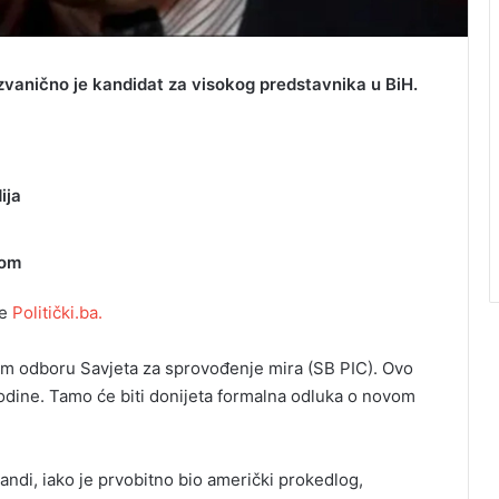
 zvanično je kandidat za visokog predstavnika u BiH.
ija
vom
še
Politički.ba.
om odboru Savjeta za sprovođenje mira (SB PIC). Ovo
e godine. Tamo će biti donijeta formalna odluka o novom
Landi, iako je prvobitno bio američki prokedlog,