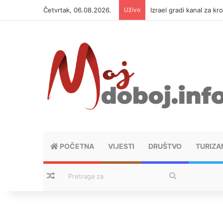
Četvrtak, 06.08.2026.
Uživo
Za šta se Banjaluka za
POČETNA
VIJESTI
DRUŠTVO
TURIZA
Nasumični tekstovi
Pretraga
za