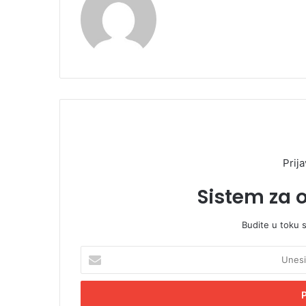
Prija
Sistem za 
Budite u toku 
U
n
e
s