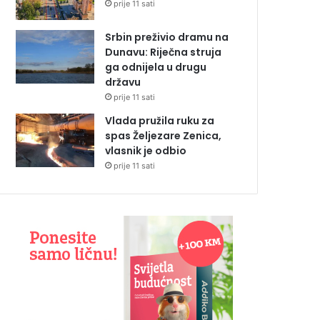
prije 11 sati
Srbin preživio dramu na
Dunavu: Riječna struja
ga odnijela u drugu
državu
prije 11 sati
Vlada pružila ruku za
spas Željezare Zenica,
vlasnik je odbio
prije 11 sati