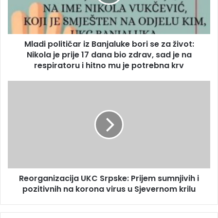
a
p
d
o
r
l
e
i
s
Mladi političar iz Banjaluke bori se za život:
t
u
Nikola je prije 17 dana bio zdrav, sad je na
i
č
respiratoru i hitno mu je potrebna krv
a
r
R
i
e
z
o
B
r
a
g
n
a
j
n
a
i
l
z
u
Reorganizacija UKC Srpske: Prijem sumnjivih i
a
k
pozitivnih na korona virus u Sjevernom krilu
c
e
i
b
j
o