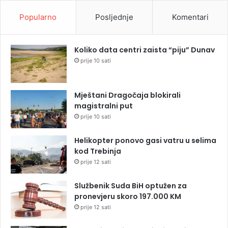
Popularno
Posljednje
Komentari
Koliko data centri zaista “piju” Dunav
prije 10 sati
Mještani Dragočaja blokirali
magistralni put
prije 10 sati
Helikopter ponovo gasi vatru u selima
kod Trebinja
prije 12 sati
Službenik Suda BiH optužen za
pronevjeru skoro 197.000 KM
prije 12 sati