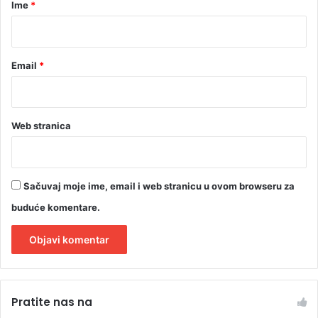
r
d
Ime
*
n
j
a
*
e
v
n
i
a
Email
*
r
r
u
e
s
s
u
p
S
Web stranica
i
j
r
e
a
v
t
e
Sačuvaj moje ime, email i web stranicu u ovom browseru za
o
r
buduće komentare.
r
n
u
o
i
m
h
k
A
i
r
l
t
i
Pratite nas na
n
l
t
o