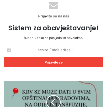
Prijavite se na naš
Sistem za obavještavanje!
Budite u toku sa posljednjim novostima.
U
n
e
s
i
t
e
E
M
m
l
a
a
i
d
l
i