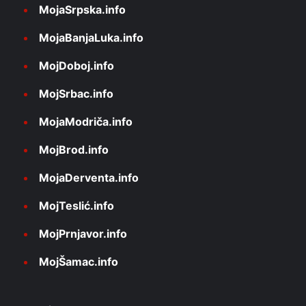
MojaSrpska.info
MojaBanjaLuka.info
MojDoboj.info
MojSrbac.info
MojaModriča.info
MojBrod.info
MojaDerventa.info
MojTeslić.info
MojPrnjavor.info
MojŠamac.info