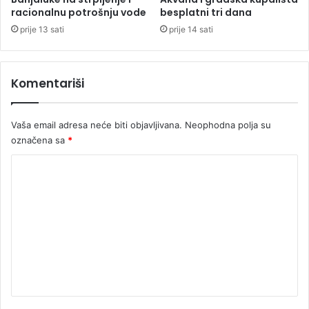
r
i
racionalnu potrošnju vode
besplatni tri dana
i
v
prije 13 sati
prije 14 sati
j
i
e
h
1
i
Komentariši
7
p
d
o
a
z
n
Vaša email adresa neće biti objavljivana.
Neophodna polja su
i
a
označena sa
*
t
b
i
K
i
v
o
n
o
z
i
m
d
h
r
e
n
a
a
n
v
k
t
,
o
s
r
a
a
o