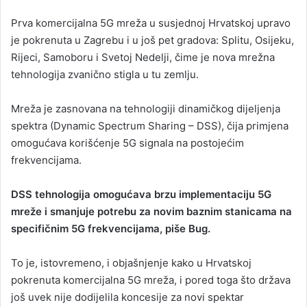
n
Prva komercijalna 5G mreža u susjednoj Hrvatskoj upravo
e
je pokrenuta u Zagrebu i u još pet gradova: Splitu, Osijeku,
m
a
Rijeci, Samoboru i Svetoj Nedelji, čime je nova mrežna
i
tehnologija zvanično stigla u tu zemlju.
l
Mreža je zasnovana na tehnologiji dinamičkog dijeljenja
spektra (Dynamic Spectrum Sharing – DSS), čija primjena
omogućava korišćenje 5G signala na postojećim
frekvencijama.
DSS tehnologija omogućava brzu implementaciju 5G
mreže i smanjuje potrebu za novim baznim stanicama na
specifičnim 5G frekvencijama, piše Bug.
To je, istovremeno, i objašnjenje kako u Hrvatskoj
pokrenuta komercijalna 5G mreža, i pored toga što država
još uvek nije dodijelila koncesije za novi spektar