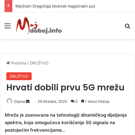
Mještani Dragočaja blokirali magistralni put
Meni
P
Početna
/
DRUŠTVO
DRUŠTVO
Hrvati dobili prvu 5G mrežu
Dijana
S
29 Oktobra, 2020
0
1 minut čitanja
e
Mreža je zasnovana na tehnologiji dinamičkog dijeljenja
n
spektra, koja omogućava korišćenje 5G signala na
d
postojećim frekvencijama…
a