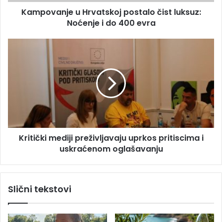
e
j
s
Kampovanje u Hrvatskoj postalo čist luksuz:
e
u
Noćenje i do 400 evra
u
H
r
K
v
r
a
i
t
t
s
i
k
č
o
k
j
i
p
m
o
Kritički mediji preživljavaju uprkos pritiscima i
e
s
uskraćenom oglašavanju
d
t
i
a
j
l
i
Slični tekstovi
o
p
č
r
i
e
s
ž