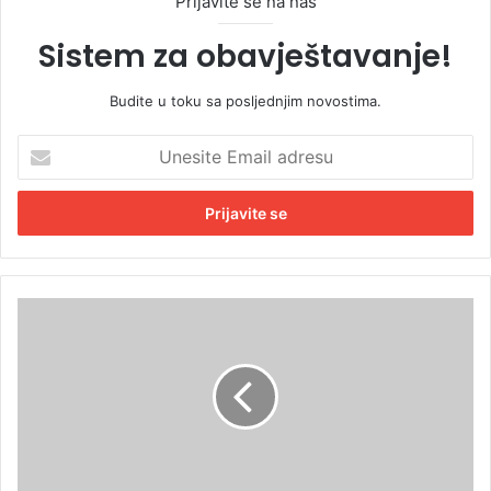
Prijavite se na naš
Sistem za obavještavanje!
Budite u toku sa posljednjim novostima.
U
n
e
s
i
t
e
E
K
m
a
a
m
i
p
l
o
a
v
d
a
r
n