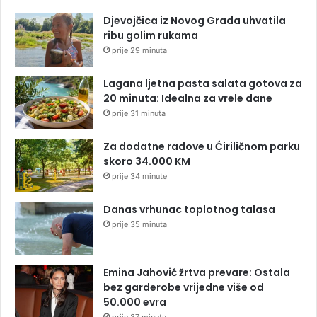
Djevojčica iz Novog Grada uhvatila
ribu golim rukama
prije 29 minuta
Lagana ljetna pasta salata gotova za
20 minuta: Idealna za vrele dane
prije 31 minuta
Za dodatne radove u Ćiriličnom parku
skoro 34.000 KM
prije 34 minute
Danas vrhunac toplotnog talasa
prije 35 minuta
Emina Jahović žrtva prevare: Ostala
bez garderobe vrijedne više od
50.000 evra
prije 37 minuta