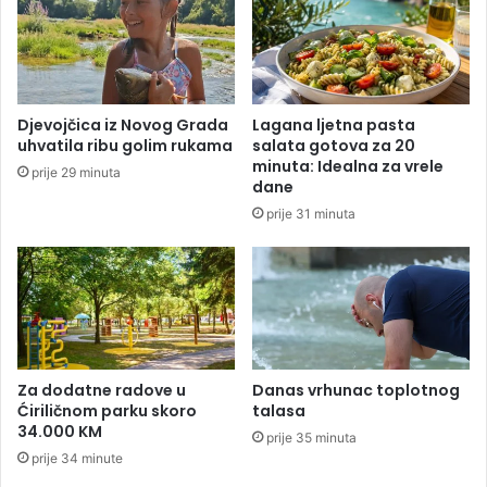
t
i
l
v
u
l
k
j
s
a
Djevojčica iz Novog Grada
Lagana ljetna pasta
u
v
uhvatila ribu golim rukama
salata gotova za 20
z
a
minuta: Idealna za vrele
prije 29 minuta
:
j
dane
N
u
prije 31 minuta
o
u
ć
p
e
r
n
k
j
o
e
s
i
p
d
r
Za dodatne radove u
Danas vrhunac toplotnog
o
i
Ćiriličnom parku skoro
talasa
4
34.000 KM
t
prije 35 minuta
0
i
prije 34 minute
0
s