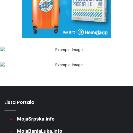
Lista Portala
MojaSrpska.info
MojaBanjaLuka.info