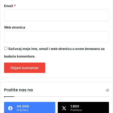
v
Email
*
a
n
j
u
Web stranica
Sačuvaj moje ime, email i web stranicu u ovom browseru za
buduće komentare.
A
l
Pratite nas na
t
e
44.000
1.800
r
Pratilaca
Pratilaca