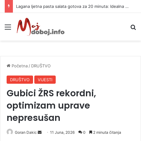
Lagana ljetna pasta salata gotova za 20 minuta: Idealna za vrele dane
Meni
P
Početna
/
DRUŠTVO
DRUŠTVO
VIJESTI
Gubici ŽRS rekordni,
optimizam uprave
nepresušan
Goran Dakic
S
11 Juna, 2026
0
2 minuta čitanja
e