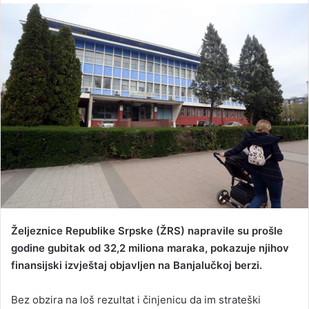
n
d
a
n
e
m
a
i
l
Željeznice Republike Srpske (ŽRS) napravile su prošle
godine gubitak od 32,2 miliona maraka, pokazuje njihov
finansijski izvještaj objavljen na Banjalučkoj berzi.
Bez obzira na loš rezultat i činjenicu da im strateški