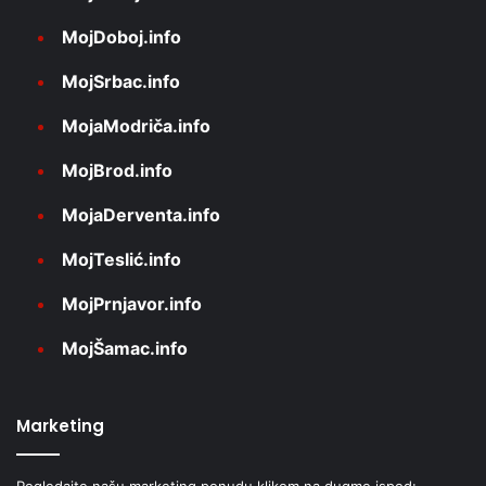
MojDoboj.info
MojSrbac.info
MojaModriča.info
MojBrod.info
MojaDerventa.info
MojTeslić.info
MojPrnjavor.info
MojŠamac.info
Marketing
Pogledajte našu marketing ponudu klikom na dugme ispod: