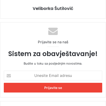
Veliborka Šutilović
Prijavite se na naš
Sistem za obavještavanje!
Budite u toku sa posljednjim novostima.
U
n
e
s
i
t
e