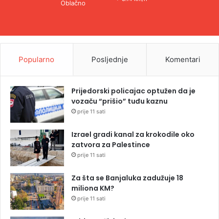
Oblačno
Popularno
Posljednje
Komentari
Prijedorski policajac optužen da je
vozaču “prišio” tuđu kaznu
prije 11 sati
Izrael gradi kanal za krokodile oko
zatvora za Palestince
prije 11 sati
Za šta se Banjaluka zadužuje 18
miliona KM?
prije 11 sati