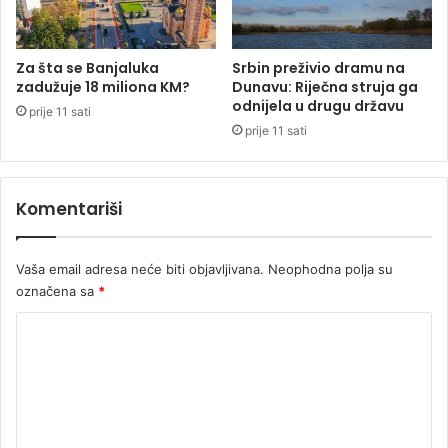
V
g
I
a
D
r
Za šta se Banjaluka
Srbin preživio dramu na
E
a
zadužuje 18 miliona KM?
Dunavu: Riječna struja ga
O
n
odnijela u drugu državu
prije 11 sati
)
c
prije 11 sati
i
j
e
Komentariši
S
r
p
Vaša email adresa neće biti objavljivana.
Neophodna polja su
s
označena sa
*
k
e
K
z
a
o
n
m
o
e
v
i
n