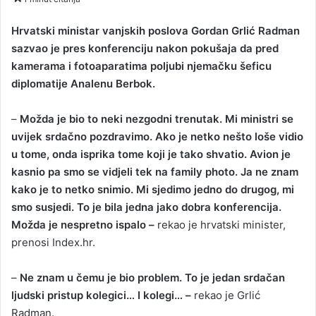
n
d
Hrvatski ministar vanjskih poslova Gordan Grlić Radman
a
sazvao je pres konferenciju nakon pokušaja da pred
n
kamerama i fotoaparatima poljubi njemačku šeficu
e
diplomatije Analenu Berbok.
m
a
–
Možda je bio to neki nezgodni trenutak. Mi ministri se
i
uvijek srdačno pozdravimo. Ako je netko nešto loše vidio
l
u tome, onda isprika tome koji je tako shvatio. Avion je
kasnio pa smo se vidjeli tek na family photo. Ja ne znam
kako je to netko snimio. Mi sjedimo jedno do drugog, mi
smo susjedi. To je bila jedna jako dobra konferencija.
Možda je nespretno ispalo –
rekao je hrvatski minister,
prenosi Index.hr.
–
Ne znam u čemu je bio problem. To je jedan srdačan
ljudski pristup kolegici… I kolegi… –
rekao je Grlić
Radman.