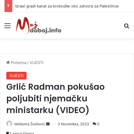
Izrael gradi kanal za krokodile oko zatvora za Palestince
Meni
P
Početna
/
VIJESTI
VIJESTI
Grlić Radman pokušao
poljubiti njemačku
ministarku (VIDEO)
Veliborka Šutilović
S
3 Novembra, 2023
0
e
1 minut čitanja