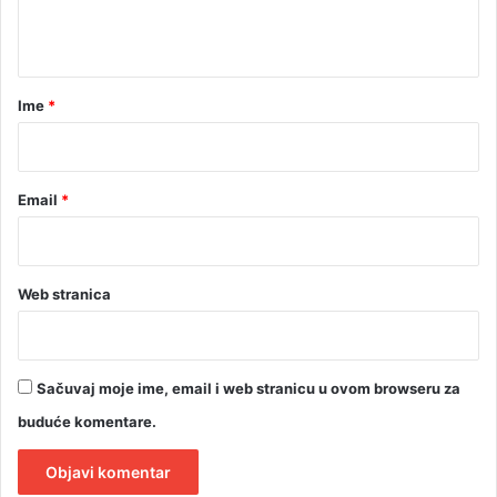
k
t
r
e
a
d
r
Ime
*
i
t
*
Email
*
Web stranica
Sačuvaj moje ime, email i web stranicu u ovom browseru za
buduće komentare.