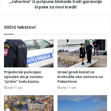
r
„Jahorina“ iz potpune blokade traži garancije
“
s
Srpske za novi kredit
i
k
z
o
p
j
o
Slični tekstovi
š
t
k
p
o
u
l
n
i
e
u
b
B
l
a
o
n
k
Prijedorski policajac
Izrael gradi kanal za
j
a
optužen da je vozaču
krokodile oko zatvora za
o
d
“prišio” tuđu kaznu
Palestince
j
e
prije 11 sati
prije 11 sati
L
t
u
r
c
a
i
ž
(
i