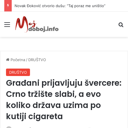
Novak Đoković otvorio dušu: “Taj poraz me uništio”
Meni
P
Početna
/
DRUŠTVO
DRUŠTVO
Građani prijavljuju švercere:
Crno tržište slabi, a evo
koliko država uzima po
kutiji cigareta