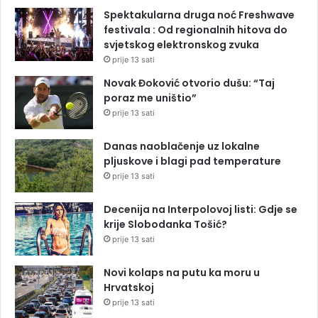
Spektakularna druga noć Freshwave
festivala : Od regionalnih hitova do
svjetskog elektronskog zvuka
prije 13 sati
Novak Đoković otvorio dušu: “Taj
poraz me uništio”
prije 13 sati
Danas naoblačenje uz lokalne
pljuskove i blagi pad temperature
prije 13 sati
Decenija na Interpolovoj listi: Gdje se
krije Slobodanka Tošić?
prije 13 sati
Novi kolaps na putu ka moru u
Hrvatskoj
prije 13 sati