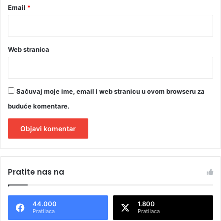
Email
*
e
Web stranica
Sačuvaj moje ime, email i web stranicu u ovom browseru za
buduće komentare.
A
l
Pratite nas na
t
e
44.000
1.800
r
Pratilaca
Pratilaca
n