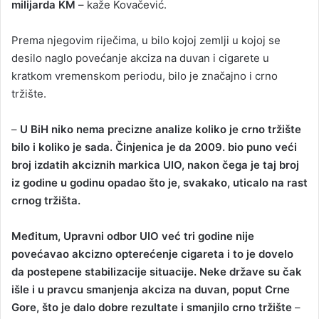
milijarda KM
– kaže Kovačević.
Prema njegovim riječima, u bilo kojoj zemlji u kojoj se
desilo naglo povećanje akciza na duvan i cigarete u
kratkom vremenskom periodu, bilo je značajno i crno
tržište.
–
U BiH niko nema precizne analize koliko je crno tržište
bilo i koliko je sada. Činjenica je da 2009. bio puno veći
broj izdatih akciznih markica UIO, nakon čega je taj broj
iz godine u godinu opadao što je, svakako, uticalo na rast
crnog tržišta.
Međitum, Upravni odbor UIO već tri godine nije
povećavao akcizno opterećenje cigareta i to je dovelo
da postepene stabilizacije situacije. Neke države su čak
išle i u pravcu smanjenja akciza na duvan, poput Crne
Gore, što je dalo dobre rezultate i smanjilo crno tržište
–