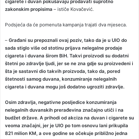
cigarete i duvan pokušavaju prodavati suprotno
zakonskim propisima
– ističe Kovačević.
Podsjeća da će pomenuta kampanja trajati dva mjeseca.
–
Građani su prepoznali ovaj poziv, tako da je u UIO do
sada stiglo više od stotinu prijava nelegalne prodaje
cigareta i duvana širom BiH. Takvi proizvodi su dodatni
štetni po zdravlje ljudi, jer se ne zna gdje su proizvedeni i
šta je sastavni dio takvih proizvoda, tako da, pored
štetnosti samog duvana, konzumiranje nelegalnih
cigareta i duvana mogu još dodatno ugroziti zdravlje.
Osim zdravlja, negativne posljedice konzumiranja
nelegalnih duvanskih prerađevina značajno utiči i na
budžet države. A prihodi od akciza na duvan i cigarete su
veoma značajni, jer je UIO po tom osnovu lani prikupila
821 milion KM, a ove godine se očekuje približno jedna