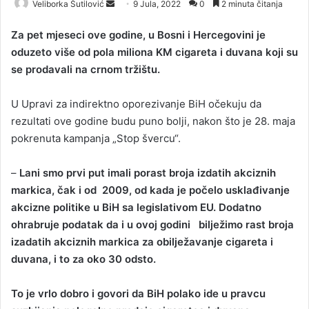
Veliborka Šutilović
S
9 Jula, 2022
0
2 minuta čitanja
e
Za pet mjeseci ove godine, u Bosni i Hercegovini je
n
oduzeto više od pola miliona KM cigareta i duvana koji su
d
se prodavali na crnom tržištu.
a
n
U Upravi za indirektno oporezivanje BiH očekuju da
e
rezultati ove godine budu puno bolji, nakon što je 28. maja
m
a
pokrenuta kampanja „Stop švercu“.
i
l
–
Lani smo prvi put imali porast broja izdatih akciznih
markica, čak i od 2009, od kada je počelo usklađivanje
akcizne politike u BiH sa legislativom EU. Dodatno
ohrabruje podatak da i u ovoj godini bilježimo rast broja
izadatih akciznih markica za obilježavanje cigareta i
duvana, i to za oko 30 odsto.
To je vrlo dobro i govori da BiH polako ide u pravcu