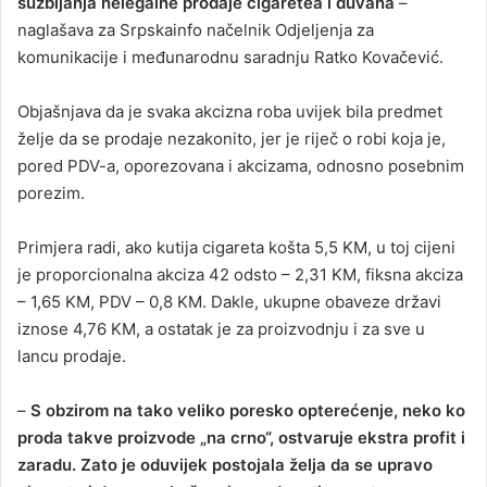
suzbijanja nelegalne prodaje cigaretea i duvana
–
naglašava za Srpskainfo načelnik Odjeljenja za
komunikacije i međunarodnu saradnju Ratko Kovačević.
Objašnjava da je svaka akcizna roba uvijek bila predmet
želje da se prodaje nezakonito, jer je riječ o robi koja je,
pored PDV-a, oporezovana i akcizama, odnosno posebnim
porezim.
Primjera radi, ako kutija cigareta košta 5,5 KM, u toj cijeni
je proporcionalna akciza 42 odsto – 2,31 KM, fiksna akciza
– 1,65 KM, PDV – 0,8 KM. Dakle, ukupne obaveze državi
iznose 4,76 KM, a ostatak je za proizvodnju i za sve u
lancu prodaje.
–
S obzirom na tako veliko poresko opterećenje, neko ko
proda takve proizvode „na crno“, ostvaruje ekstra profit i
zaradu. Zato je oduvijek postojala želja da se upravo