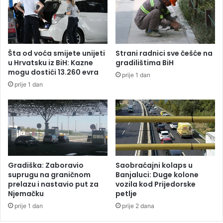
n
ć
e
e
p
o
b
Šta od voća smijete unijeti
Strani radnici sve češće na
i
u Hrvatsku iz BiH: Kazne
gradilištima BiH
j
mogu dostići 13.260 evra
prije 1 dan
e
prije 1 dan
d
i
t
i
i
n
f
l
Gradiška: Zaboravio
Saobraćajni kolaps u
a
suprugu na graničnom
Banjaluci: Duge kolone
c
prelazu i nastavio put za
vozila kod Prijedorske
Njemačku
petlje
i
j
prije 1 dan
prije 2 dana
u