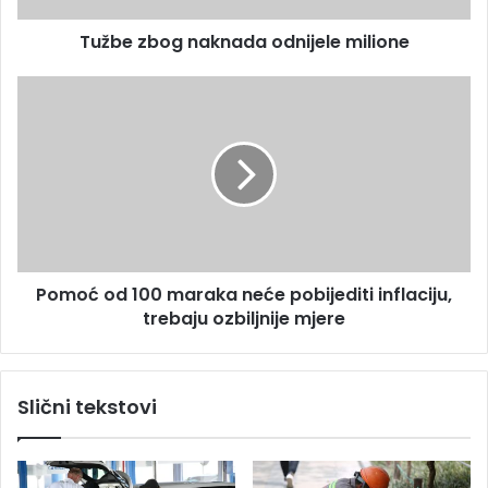
e
g
s
Tužbe zbog naknada odnijele milione
n
u
a
k
P
n
o
a
m
d
o
a
ć
o
o
d
d
n
1
i
0
Pomoć od 100 maraka neće pobijediti inflaciju,
j
0
e
trebaju ozbiljnije mjere
m
l
a
e
r
m
a
Slični tekstovi
i
k
l
a
i
n
o
e