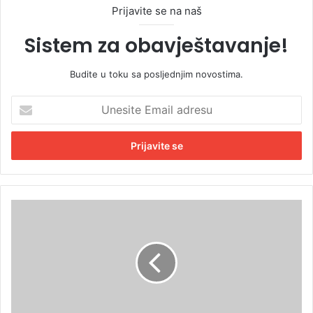
Prijavite se na naš
Sistem za obavještavanje!
Budite u toku sa posljednjim novostima.
U
n
e
s
i
t
e
E
T
m
u
a
ž
i
b
l
e
a
z
d
b
r
o