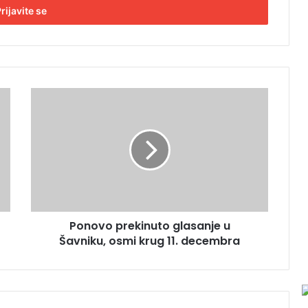
P
o
n
o
v
o
p
r
e
Ponovo prekinuto glasanje u
k
Šavniku, osmi krug 11. decembra
i
n
u
t
o