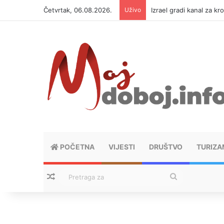
Četvrtak, 06.08.2026.
Uživo
Izrael gradi kanal za kr
POČETNA
VIJESTI
DRUŠTVO
TURIZA
Nasumični tekstovi
Pretraga
za