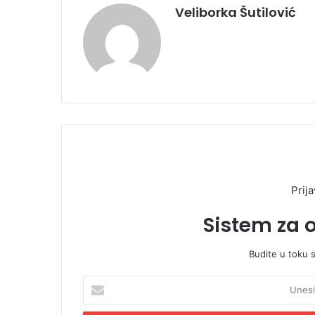
Veliborka Šutilović
Prija
Sistem za 
Budite u toku 
U
n
e