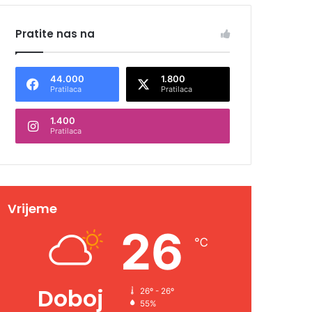
Pratite nas na
44.000
1.800
Pratilaca
Pratilaca
1.400
Pratilaca
Vrijeme
26
℃
Doboj
26º - 26º
55%