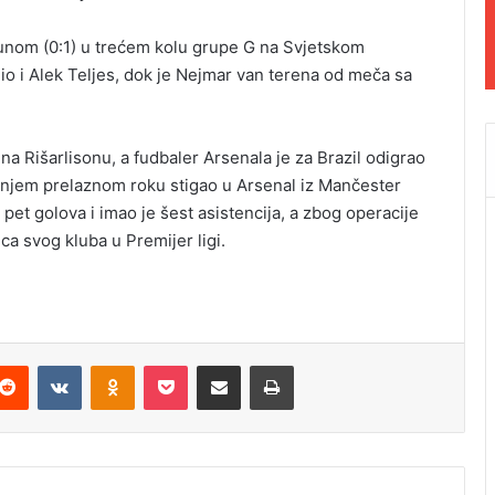
unom (0:1) u trećem kolu grupe G na Svjetskom
o i Alek Teljes, dok je Nejmar van terena od meča sa
a Rišarlisonu, a fudbaler Arsenala je za Brazil odigrao
jetnjem prelaznom roku stigao u Arsenal iz Mančester
o pet golova i imao je šest asistencija, a zbog operacije
a svog kluba u Premijer ligi.
Reddit
VKontakte
Odnoklassniki
Pocket
Podijeli putem Emaila
Odštampaj