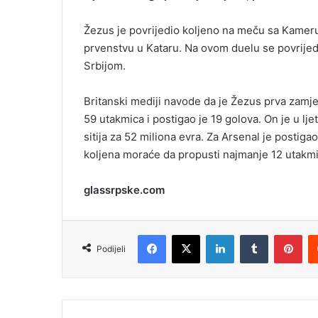
e
m
Žezus je povrijedio koljeno na meču sa Kamer
a
prvenstvu u Kataru. Na ovom duelu se povrijedi
i
Srbijom.
l
Britanski mediji navode da je Žezus prva zamjen
59 utakmica i postigao je 19 golova. On je u l
sitija za 52 miliona evra. Za Arsenal je postiga
koljena moraće da propusti najmanje 12 utakmic
glassrpske.com
Facebook
X
LinkedIn
Tumblr
Pinterest
Podijeli