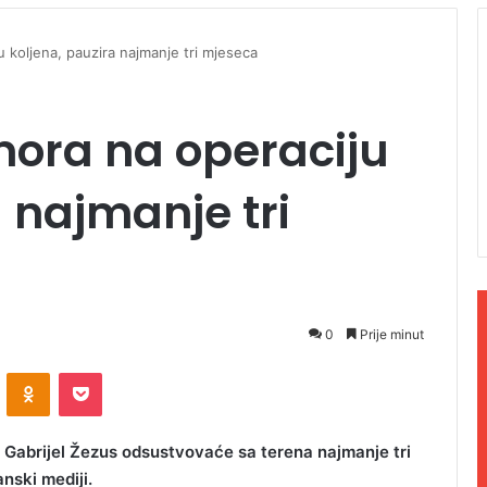
u koljena, pauzira najmanje tri mjeseca
mora na operaciju
 najmanje tri
0
Prije minut
ontakte
Odnoklassniki
Pocket
c Gabrijel Žezus odsustvovaće sa terena najmanje tri
nski mediji.