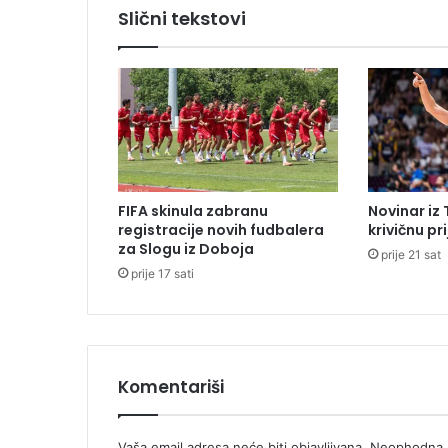
v
Slični tekstovi
u
,
j
e
d
n
a
o
s
FIFA skinula zabranu
Novinar iz
o
registracije novih fudbalera
krivičnu pr
b
za Slogu iz Doboja
prije 21 sat
a
prije 17 sati
p
o
v
r
i
j
Komentariši
e
đ
e
Vaša email adresa neće biti objavljivana.
Neophodna p