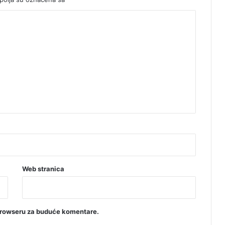
r
u
g
1
1
.
d
e
c
e
m
b
r
a
Web stranica
browseru za buduće komentare.