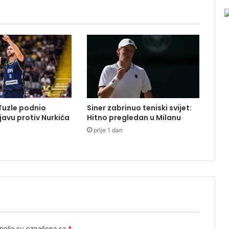
g
l
a
s
a
n
j
e
u
Š
 Tuzle podnio
Siner zabrinuo teniski svijet:
a
ijavu protiv Nurkića
Hitno pregledan u Milanu
v
prije 1 dan
n
i
k
u
,
o
s
m
i
k
olja su označena sa
*