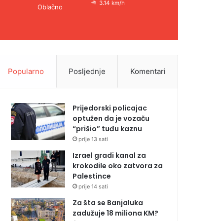
3.14 km/h
Oblačno
Popularno
Posljednje
Komentari
Prijedorski policajac
optužen da je vozaču
“prišio” tuđu kaznu
prije 13 sati
Izrael gradi kanal za
krokodile oko zatvora za
Palestince
prije 14 sati
Za šta se Banjaluka
zadužuje 18 miliona KM?