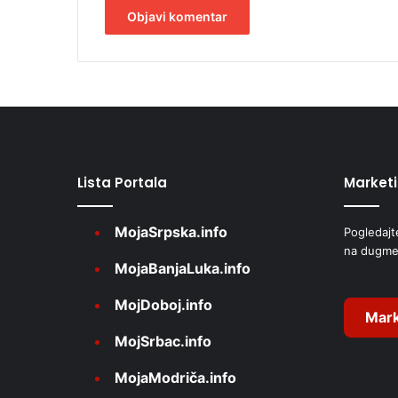
A
l
t
e
r
Lista Portala
Market
n
a
MojaSrpska.info
Pogledajt
t
na dugme
i
MojaBanjaLuka.info
v
MojDoboj.info
e
Mark
MojSrbac.info
:
MojaModriča.info