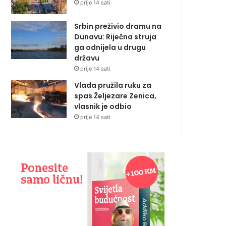
prije 14 sati
Srbin preživio dramu na
Dunavu: Riječna struja
ga odnijela u drugu
državu
prije 14 sati
Vlada pružila ruku za
spas Željezare Zenica,
vlasnik je odbio
prije 14 sati