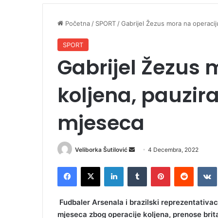
Početna
/
SPORT
/
Gabrijel Žezus mora na operacij
SPORT
Gabrijel Žezus 
koljena, pauzira
mjeseca
Veliborka Šutilović
S
4 Decembra, 2022
e
Facebook
X
LinkedIn
Tumblr
Pinterest
Reddit
VK
n
d
a
Fudbaler Arsenala i brazilski reprezentativa
n
mjeseca zbog operacije koljena, prenose brita