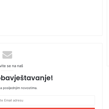
vite se na naš
obavještavanje!
sa posljednjim novostima.