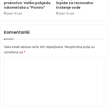
s
g
prvenstvo: Velika pobjeda
Srpske za racionalno
k
r
rukometaša u “Pioniru”
trošenje vode
i
a
prije 16 sati
prije 16 sati
h
n
o
a
s
t
Komentariši
v
a
j
e
Vaša email adresa neće biti objavljivana.
Neophodna polja su
ž
e
označena sa
*
n
K
j
a
o
m
e
n
t
a