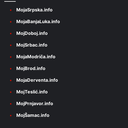
MojaSrpska.info
MojaBanjaLuka.info
MojDoboj.info
MojSrbac.info
MojaModriča.info
MojBrod.info
MojaDerventa.info
MojTeslić.info
MojPrnjavor.info
MojŠamac.info