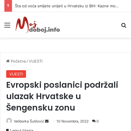
Šta od voća smijete unijeti u Hrvatsku iz BiH: Kazne mogu dostići 13.260 evra
Meni
P
Početna
/
VIJESTI
VIJESTI
Evropski poslanici podržali
ulazak Hrvatske u
Šengensku zonu
Veliborka Šutilović
S
10 Novembra, 2022
0
e
1 minut čitanja