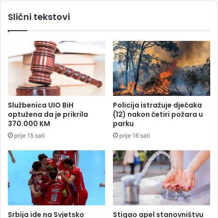
t
c
Slični tekstovi
r
a
u
z
č
b
n
o
j
g
a
k
c
r
i
i
,
j
Službenica UIO BiH
Policija istražuje dječaka
b
u
optužena da je prikrila
(12) nakon četiri požara u
i
m
370.000 KM
parku
ć
č
prije 15 sati
prije 16 sati
e
a
i
r
k
e
a
n
d
j
r
a
o
m
v
i
Srbija ide na Svjetsko
Stigao apel stanovništvu