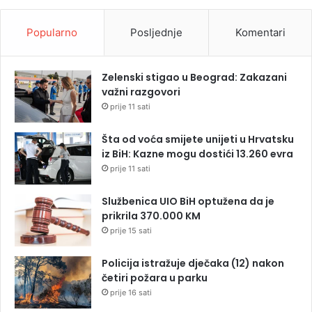
Popularno
Posljednje
Komentari
Zelenski stigao u Beograd: Zakazani
važni razgovori
prije 11 sati
Šta od voća smijete unijeti u Hrvatsku
iz BiH: Kazne mogu dostići 13.260 evra
prije 11 sati
Službenica UIO BiH optužena da je
prikrila 370.000 KM
prije 15 sati
Policija istražuje dječaka (12) nakon
četiri požara u parku
prije 16 sati