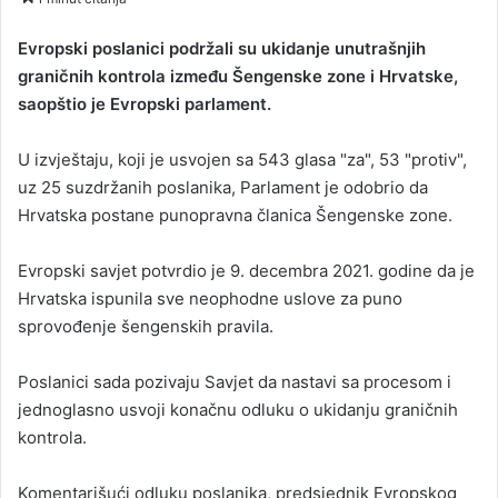
n
d
Evropski poslanici podržali su ukidanje unutrašnjih
a
graničnih kontrola između Šengenske zone i Hrvatske,
n
saopštio je Evropski parlament.
e
m
U izvještaju, koji je usvojen sa 543 glasa "za", 53 "protiv",
a
uz 25 suzdržanih poslanika, Parlament je odobrio da
i
Hrvatska postane punopravna članica Šengenske zone.
l
Evropski savjet potvrdio je 9. decembra 2021. godine da je
Hrvatska ispunila sve neophodne uslove za puno
sprovođenje šengenskih pravila.
Poslanici sada pozivaju Savjet da nastavi sa procesom i
jednoglasno usvoji konačnu odluku o ukidanju graničnih
kontrola.
Komentarišući odluku poslanika, predsjednik Evropskog