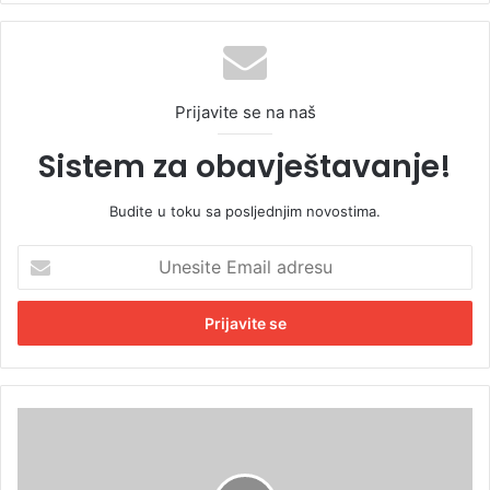
Prijavite se na naš
Sistem za obavještavanje!
Budite u toku sa posljednjim novostima.
U
n
e
s
i
t
e
E
C
m
v
a
i
i
j