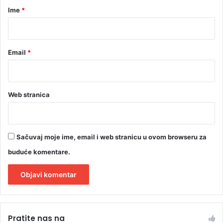
r
Ime
*
*
Email
*
Web stranica
Sačuvaj moje ime, email i web stranicu u ovom browseru za
buduće komentare.
A
l
Pratite nas na
t