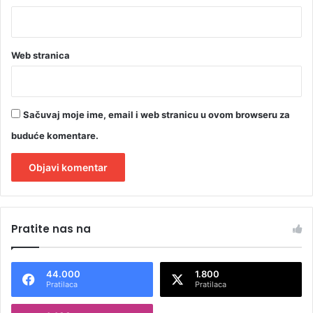
Web stranica
Sačuvaj moje ime, email i web stranicu u ovom browseru za
buduće komentare.
A
l
Pratite nas na
t
e
44.000
1.800
r
Pratilaca
Pratilaca
n