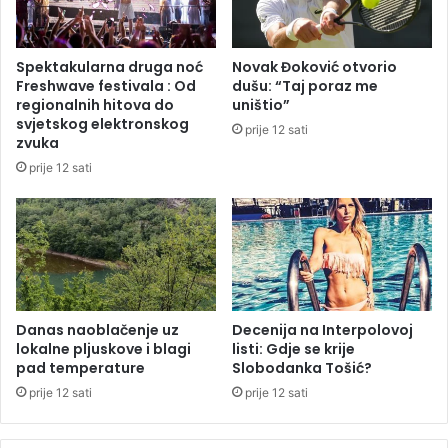
m
u
p
S
o
N
Spektakularna druga noć
Novak Đoković otvorio
l
S
Freshwave festivala : Od
dušu: “Taj poraz me
u
D
regionalnih hitova do
uništio”
g
k
svjetskog elektronskog
prije 12 sati
a
o
zvuka
m
j
prije 12 sati
a
u
j
e
p
o
t
p
i
Danas naoblačenje uz
Decenija na Interpolovoj
lokalne pljuskove i blagi
listi: Gdje se krije
s
pad temperature
Slobodanka Tošić?
a
o
prije 12 sati
prije 12 sati
D
o