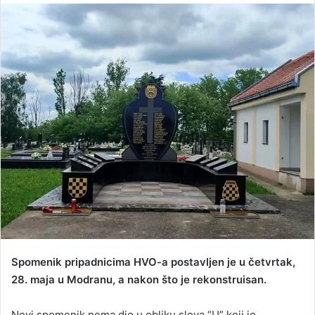
n
d
a
n
e
m
a
i
l
Spomenik pripadnicima HVO-a postavljen je u četvrtak,
28. maja u Modranu, a nakon što je rekonstruisan.
Novi spomenik nema dio u obliku slova “U” koji je