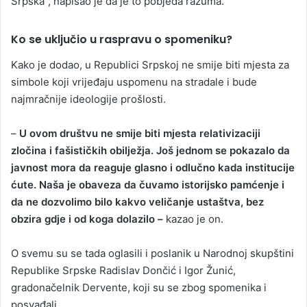
Srpska”, napisao je da je to pobjeda razuma.
Ko se uključio u raspravu o spomeniku?
Kako je dodao, u Republici Srpskoj ne smije biti mjesta za
simbole koji vrijeđaju uspomenu na stradale i bude
najmračnije ideologije prošlosti.
–
U ovom društvu ne smije biti mjesta relativizaciji
zločina i fašističkih obilježja. Još jednom se pokazalo da
javnost mora da reaguje glasno i odlučno kada institucije
ćute. Naša je obaveza da čuvamo istorijsko pamćenje i
da ne dozvolimo bilo kakvo veličanje ustaštva, bez
obzira gdje i od koga dolazilo –
kazao je on.
O svemu su se tada oglasili i poslanik u Narodnoj skupštini
Republike Srpske Radislav Dončić i Igor Žunić,
gradonačelnik Dervente, koji su se zbog spomenika i
posvađali.