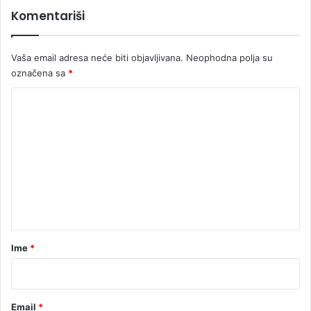
d
Komentariši
i
k
Vaša email adresa neće biti objavljivana.
Neophodna polja su
označena sa
*
K
o
m
e
n
t
a
r
Ime
*
*
Email
*