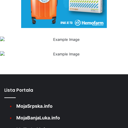
Lista Portala
MojaSrpska.info
MojaBanjaLuka.info