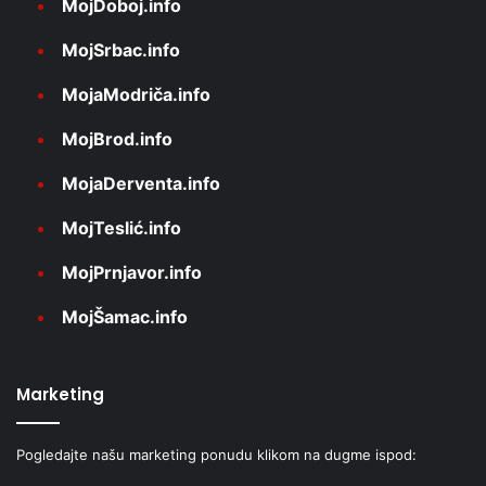
MojDoboj.info
MojSrbac.info
MojaModriča.info
MojBrod.info
MojaDerventa.info
MojTeslić.info
MojPrnjavor.info
MojŠamac.info
Marketing
Pogledajte našu marketing ponudu klikom na dugme ispod: