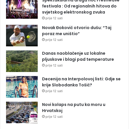
festivala : Od regionalnih hitova do
svjetskog elektronskog zvuka
prije 12 sati
Novak Đoković otvorio dušu: “Taj
poraz me uništio”
prije 12 sati
Danas naoblačenje uz lokalne
pljuskove i blagi pad temperature
prije 12 sati
Decenija na Interpolovoj listi: Gdje se
krije Slobodanka Tošić?
prije 12 sati
Novi kolaps na putu ka moru u
Hrvatskoj
prije 12 sati