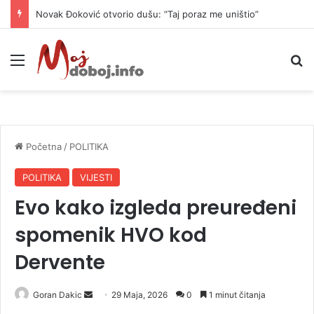
Novak Đoković otvorio dušu: “Taj poraz me uništio”
Meni
P
Početna
/
POLITIKA
POLITIKA
VIJESTI
Evo kako izgleda preuređeni
spomenik HVO kod
Dervente
Goran Dakic
S
29 Maja, 2026
0
1 minut čitanja
e