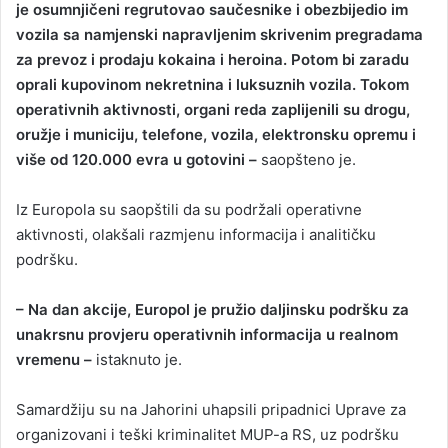
je osumnjičeni regrutovao saučesnike i obezbijedio im
vozila sa namjenski napravljenim skrivenim pregradama
za prevoz i prodaju kokaina i heroina. Potom bi zaradu
oprali kupovinom nekretnina i luksuznih vozila. Tokom
operativnih aktivnosti, organi reda zaplijenili su drogu,
oružje i municiju, telefone, vozila, elektronsku opremu i
više od 120.000 evra u gotovini –
saopšteno je.
Iz Europola su saopštili da su podržali operativne
aktivnosti, olakšali razmjenu informacija i analitičku
podršku.
– Na dan akcije, Europol je pružio daljinsku podršku za
unakrsnu provjeru operativnih informacija u realnom
vremenu –
istaknuto je.
Samardžiju su na Jahorini uhapsili pripadnici Uprave za
organizovani i teški kriminalitet MUP-a RS, uz podršku