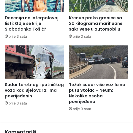
j
B
e
a
n
n
Decenija na Interpolovoj
Krenuo preko granice sa
i
j
listi: Gdje se krije
20 kilograma marihuane
o
o
Slobodanka Tošić?
sakrivene u automobilu
s
j
prije 3 sata
prije 3 sata
i
L
t
u
u
c
a
i
c
i
j
u
Sudar teretnog i putničkog
Težak sudar više vozila na
u
voza kod Bjelovara: Ima
putu Stolac – Neum:
B
povrijeđenih
Nekoliko osoba
povrijeđeno
i
prije 3 sata
H
prije 3 sata
Komentariši