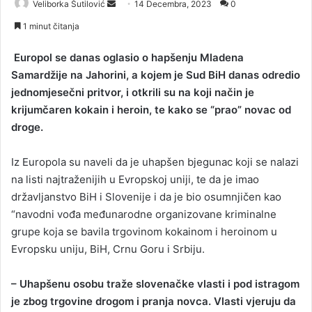
Veliborka Šutilović
S
14 Decembra, 2023
0
e
1 minut čitanja
n
d
Europol se danas oglasio o hapšenju Mladena
a
Samardžije na Jahorini, a kojem je Sud BiH danas odredio
n
jednomjesečni pritvor, i otkrili su na koji način je
e
krijumčaren kokain i heroin, te kako se “prao” novac od
m
droge.
a
i
Iz Europola su naveli da je uhapšen bjegunac koji se nalazi
l
na listi najtraženijih u Evropskoj uniji, te da je imao
državljanstvo BiH i Slovenije i da je bio osumnjičen kao
“navodni vođa međunarodne organizovane kriminalne
grupe koja se bavila trgovinom kokainom i heroinom u
Evropsku uniju, BiH, Crnu Goru i Srbiju.
– Uhapšenu osobu traže slovenačke vlasti i pod istragom
je zbog trgovine drogom i pranja novca. Vlasti vjeruju da