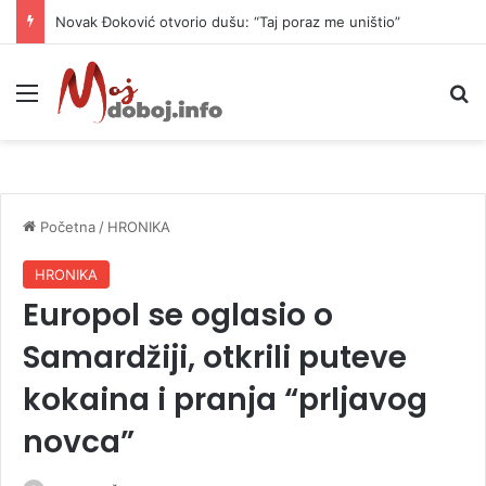
Novak Đoković otvorio dušu: “Taj poraz me uništio”
Meni
P
Početna
/
HRONIKA
HRONIKA
Europol se oglasio o
Samardžiji, otkrili puteve
kokaina i pranja “prljavog
novca”