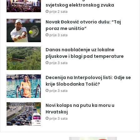
svjetskog elektronskog zvuka
prije 2 sata
Novak Đoković otvorio dušu: “Taj
poraz me uništio”
prije 3 sata
Danas naoblačenje uz lokalne
pljuskove i blagi pad temperature
prije 3 sata
Decenija na Interpolovoj listi: Gdje se
krije Slobodanka Tošić?
prije 3 sata
Novi kolaps na putu ka moru u
Hrvatskoj
prije 3 sata