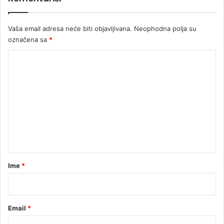
Vaša email adresa neće biti objavljivana.
Neophodna polja su
označena sa
*
K
o
m
e
n
t
a
r
Ime
*
*
Email
*