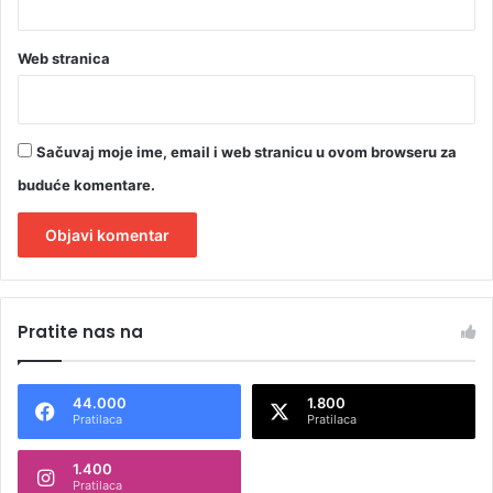
Web stranica
Sačuvaj moje ime, email i web stranicu u ovom browseru za
buduće komentare.
A
l
Pratite nas na
t
e
44.000
1.800
r
Pratilaca
Pratilaca
n
1.400
a
Pratilaca