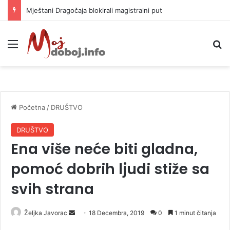
Mještani Dragočaja blokirali magistralni put
Meni
P
Početna
/
DRUŠTVO
DRUŠTVO
Ena više neće biti gladna,
pomoć dobrih ljudi stiže sa
svih strana
Željka Javorac
S
18 Decembra, 2019
0
1 minut čitanja
e