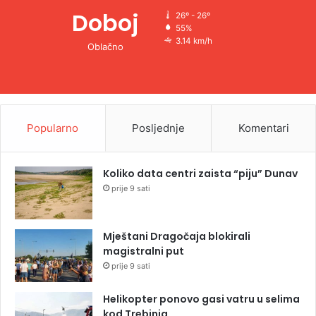
Doboj
26º - 26º
55%
3.14 km/h
Oblačno
Popularno
Posljednje
Komentari
Koliko data centri zaista “piju” Dunav
prije 9 sati
Mještani Dragočaja blokirali
magistralni put
prije 9 sati
Helikopter ponovo gasi vatru u selima
kod Trebinja