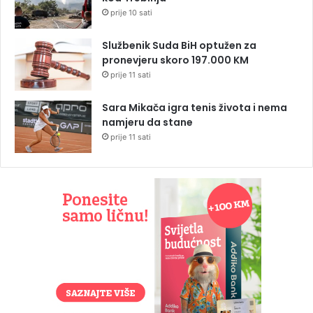
prije 10 sati
Službenik Suda BiH optužen za
pronevjeru skoro 197.000 KM
prije 11 sati
Sara Mikača igra tenis života i nema
namjeru da stane
prije 11 sati