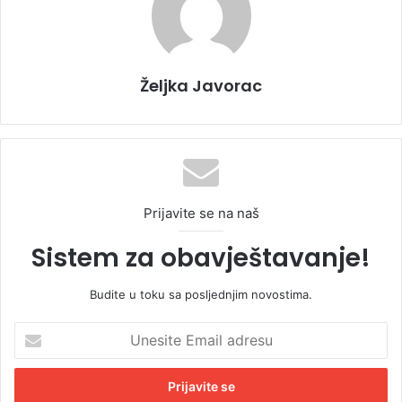
Željka Javorac
Prijavite se na naš
Sistem za obavještavanje!
Budite u toku sa posljednjim novostima.
U
n
e
s