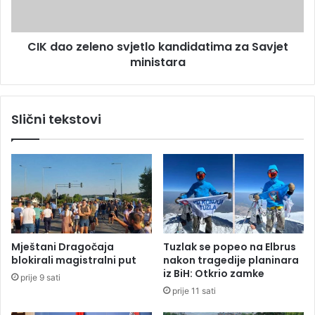
v
z
i
e
j
l
e
CIK dao zeleno svjetlo kandidatima za Savjet
e
z
ministara
n
d
o
a
s
k
v
Slični tekstovi
o
j
j
e
e
t
d
l
o
o
l
k
a
a
z
n
e
d
Mještani Dragočaja
Tuzlak se popeo na Elbrus
n
i
blokirali magistralni put
nakon tragedije planinara
a
d
iz BiH: Otkrio zamke
prije 9 sati
E
a
prije 11 sati
g
t
z
i