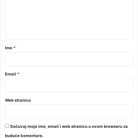
e
n
t
a
r
Ime
*
*
Email
*
Web stranica
Sačuvaj moje ime, email i web stranicu u ovom browseru za
buduće komentare.