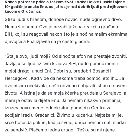
Nakon potresne priče o teškom životu bake Havke Huskić i njene
n
10-godišnje unuke Ene, od jutros je red dobrih ljudi pred njihovom
kućom u Gračanici.
d
a
Stižu ljudi s hranom, donose novac, nude ogrjevno drvo.
n
Nema šta nema. Ovo je nezabilježena reakcija građana
e
BiH, koji su reagovali nakon što je sinoć na malim ekranima
m
djevojčica Ena izjavila da je često gladna.
a
i
"Šta je ovo, ljudi moji? Od sinoć telefon ne prestaje zvoniti.
l
Javljaju se ljudi iz svih krajeva BiH, nude pomoć meni i
mojoj dragoj unuci Eni. Dobri su, predobri Bosanci i
Hercegovci. Kad vide da nekome treba pomoć, eto ih… Ja
ovo nisam očekivala, došli novinari i objavili istinu o našem
životu. A istina je da se moja kćerka preudala u Sarajevo, a
meni je ostavila dijete Enu. Ja nemam nikakvih primanja,
izuzev povremene jednokratne pomoći u Centru za
socijalni rad u Gračanici. Živimo u kućerku. Najteže mi je,
srce hoće da pukne, kad ja svojoj unuci nemam dati marku
za sendvič. Plačemo jedna drugoj. Teške su mi njene