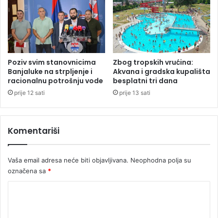
i
m
t
a
z
a
S
a
Poziv svim stanovnicima
Zbog tropskih vrućina:
v
Banjaluke na strpljenje i
Akvana i gradska kupališta
j
racionalnu potrošnju vode
besplatni tri dana
e
prije 12 sati
prije 13 sati
t
m
i
Komentariši
n
i
s
Vaša email adresa neće biti objavljivana.
Neophodna polja su
t
označena sa
*
a
r
K
a
o
m