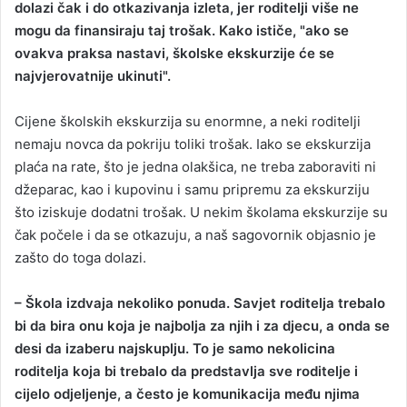
dolazi čak i do otkazivanja izleta, jer roditelji više ne
n
mogu da finansiraju taj trošak. Kako ističe, "ako se
e
ovakva praksa nastavi, školske ekskurzije će se
m
a
najvjerovatnije ukinuti".
i
l
Cijene školskih ekskurzija su enormne, a neki roditelji
nemaju novca da pokriju toliki trošak. Iako se ekskurzija
plaća na rate, što je jedna olakšica, ne treba zaboraviti ni
džeparac, kao i kupovinu i samu pripremu za ekskurziju
što iziskuje dodatni trošak. U nekim školama ekskurzije su
čak počele i da se otkazuju, a naš sagovornik objasnio je
zašto do toga dolazi.
– Škola izdvaja nekoliko ponuda. Savjet roditelja trebalo
bi da bira onu koja je najbolja za njih i za djecu, a onda se
desi da izaberu najskuplju. To je samo nekolicina
roditelja koja bi trebalo da predstavlja sve roditelje i
cijelo odjeljenje, a često je komunikacija među njima