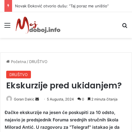
Novak Đoković otvorio dušu: “Taj poraz me uništio”
Meni
P
Početna
/
DRUŠTVO
DRUŠTVO
Ekskurzije pred ukidanjem?
Goran Dakic
S
5 Augusta, 2024
0
2 minuta čitanja
e
Đačke ekskurzije na jesen će poskupiti za 10 odsto,
n
najavio je predsjednik Foruma srednjih stručnih škola
d
Milorad Antić. U razgovoru za "Telegraf" istakao je da
a