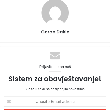
Goran Dakic
Prijavite se na naš
Sistem za obavještavanje!
Budite u toku sa posljednjim novostima.
U
n
e