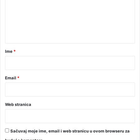
m
e
n
t
a
r
Ime
*
*
Email
*
Web stranica
Sačuvaj moje ime, email i web stranicu u ovom browseru za