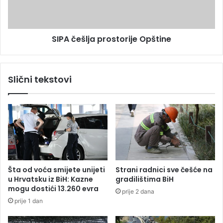
e
š
ć
l
e
j
SIPA češlja prostorije Opštine
m
a
m
p
i
r
n
o
Slični tekstovi
u
s
s
t
u
o
r
i
j
e
O
p
Šta od voća smijete unijeti
Strani radnici sve češće na
š
u Hrvatsku iz BiH: Kazne
gradilištima BiH
t
mogu dostići 13.260 evra
prije 2 dana
i
prije 1 dan
n
e