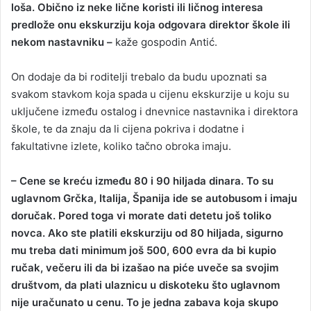
loša. Obično iz neke lične koristi ili ličnog interesa
predlože onu ekskurziju koja odgovara direktor škole ili
nekom nastavniku –
kaže gospodin Antić.
On dodaje da bi roditelji trebalo da budu upoznati sa
svakom stavkom koja spada u cijenu ekskurzije u koju su
uključene između ostalog i dnevnice nastavnika i direktora
škole, te da znaju da li cijena pokriva i dodatne i
fakultativne izlete, koliko tačno obroka imaju.
– Cene se kreću između 80 i 90 hiljada dinara. To su
uglavnom Grčka, Italija, Španija ide se autobusom i imaju
doručak. Pored toga vi morate dati detetu još toliko
novca. Ako ste platili ekskurziju od 80 hiljada, sigurno
mu treba dati minimum još 500, 600 evra da bi kupio
ručak, večeru ili da bi izašao na piće uveče sa svojim
društvom, da plati ulaznicu u diskoteku što uglavnom
nije uračunato u cenu. To je jedna zabava koja skupo