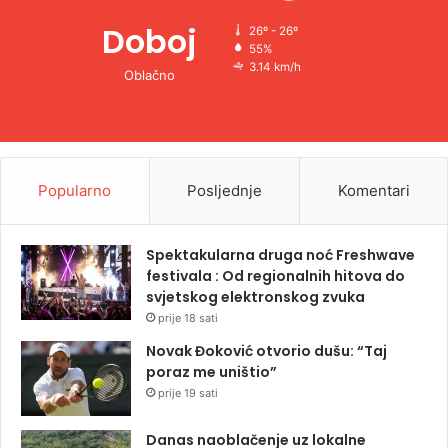
Doboj
26º - 26º
55%
3.14 km/h
Oblačno
Popularno
Posljednje
Komentari
Spektakularna druga noć Freshwave
festivala : Od regionalnih hitova do
svjetskog elektronskog zvuka
prije 18 sati
Novak Đoković otvorio dušu: “Taj
poraz me uništio”
prije 19 sati
Danas naoblačenje uz lokalne