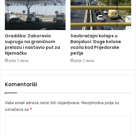
Gradiška: Zaboravio
Saobraćajni kolaps u
suprugu na graničnom
Banjaluci: Duge kolone
prelazu i nastavio put za
vozila kod Prijedorske
Njemačku
petlje
prije 2 dana
prije 2 dana
Komentariši
Vaša email adresa neće biti objavljivana.
Neophodna polja su
označena sa
*
K
o