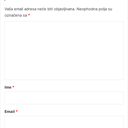
v
Vaša email adresa neće biti objavljivana.
Neophodna polja su
i
označena sa
*
ć
e
K
v
u
o
z
m
a
e
d
u
n
ž
t
b
i
a
n
r
Ime
*
u
*
Email
*