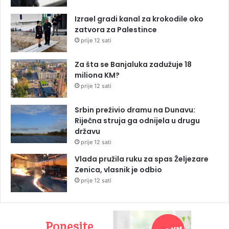
Izrael gradi kanal za krokodile oko
zatvora za Palestince
prije 12 sati
Za šta se Banjaluka zadužuje 18
miliona KM?
prije 12 sati
Srbin preživio dramu na Dunavu:
Riječna struja ga odnijela u drugu
državu
prije 12 sati
Vlada pružila ruku za spas Željezare
Zenica, vlasnik je odbio
prije 12 sati