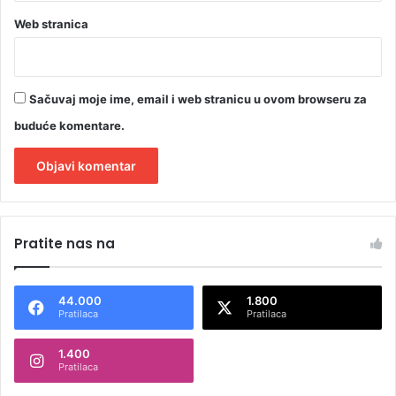
Web stranica
Sačuvaj moje ime, email i web stranicu u ovom browseru za
buduće komentare.
A
l
Pratite nas na
t
e
44.000
1.800
r
Pratilaca
Pratilaca
n
1.400
a
Pratilaca
t