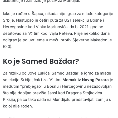
asistencije i zaslužio je poziv za Mundijal.
Iako je rođen u Šapcu, nikada nije igrao za mlađe kategorije
Srbije. Nastupao je četiri puta za U21 selekciju Bosne i
Hercegovine kod Vinka Marinovića, da bi 2021. godine
debitovao za “A” tim kod Ivajla Peteva. Prije nekoliko dana
odigrao je poluvrijeme u meču protiv Sjeverne Makedonije
(0:0).
Ko je Samed Baždar?
Za razliku od Jove Lukića, Samed Baždar je igrao za mlađe
selekcije Srbije, čak i za “A” tim.
Momak iz Novog Pazara
je
međutim “prebjegao” u Bosnu i Hercegovinu nezadovoljan
što nije dobijao previše šansi kod Dragana Stojkovića
Piksija, pa će tako sada na Mundijalu predstavljati zemlju u
kojoj nije rođen.