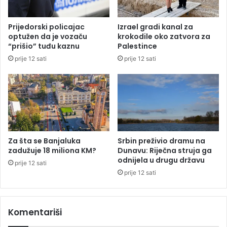
m
i
p
k
Prijedorski policajac
Izrael gradi kanal za
a
r
optužen da je vozaču
krokodile oko zatvora za
n
e
“prišio” tuđu kaznu
Palestince
j
d
prije 12 sati
prije 12 sati
u
i
t
d
a
z
a
v
r
Za šta se Banjaluka
Srbin preživio dramu na
š
zadužuje 18 miliona KM?
Dunavu: Riječna struja ga
i
odnijela u drugu državu
prije 12 sati
D
prije 12 sati
r
a
š
Komentariši
k
o