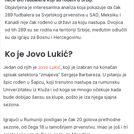
Objavljena je interesantna analiza koja pokazuje da čak
289 fudbalera sa Svjetskog prvenstva u SAD, Meksiku i
Kanadi nije čak rođeno u državi za koju nastupa. Dvojica
od tih 289 su se rodila na teritoriji Srbije, međutim odlučili
su da igraju za Bosnu i Hercegovinu.
Ko je Jovo Lukić?
Jedan od njih je
Jovo Lukić
, koji je izabran na konačan
spisak selektora “zmajeva” Sergeja Barbareza. U pitanju je
špic rođen u Šapcu, koji trenutno nastupa za rumunsku
Univerzitateu iz Kluža i od koga se mnogo očekuje kada
bude dobijao šansu sa klupe, pošto je iza njega sjajna
sezona.
Igrajući u Rumuniji postigao je čak 20 golova prethodne
sezone, od čega 18 u tamošnjem prvenstvu. Imao je još i tri