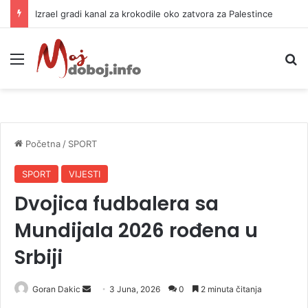
Izrael gradi kanal za krokodile oko zatvora za Palestince
Meni
P
Početna
/
SPORT
SPORT
VIJESTI
Dvojica fudbalera sa
Mundijala 2026 rođena u
Srbiji
Goran Dakic
S
3 Juna, 2026
0
2 minuta čitanja
e