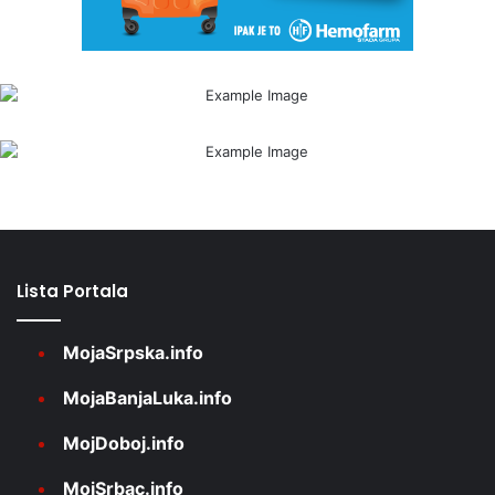
Lista Portala
MojaSrpska.info
MojaBanjaLuka.info
MojDoboj.info
MojSrbac.info