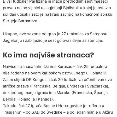
Bivši fudbaler Partizana je inače prethodnih šest mjeseci
proveo na pozajmici u Jagjelonji Bjalistok u kojoj je ostavio
solidan utisak i zato je na kraju završio na konačnom spisku
Sergeja Barbareza.
Ukupno, ove sezone odigrao je 27 utakmica za Saragosu i
Jagjelonju i zabilježio je šest golova i dvije asistencije.
Ko ima najviše stranaca?
Najviše stranaca tehnički ima Kurasao – čak 25 fudbalera
nije rođeno na ovom karipskom ostrvu, nego u Holandiji.
Zatim slijedi DR Kongo sa čak 20 fudbalera rođenih van ove
afričke države (Francuska, Belgija, Engleska i Švajcarska),
dok jednog manje igrača ima Maroko (Francuska, Španija,
Belgija, Holandija i Kanada).
Takođe, čak 17 igrača Bosne i Hercegovine je rođeno u
“rasijanju” – od SAD do Švedske – a po jedan manje u Alžiru