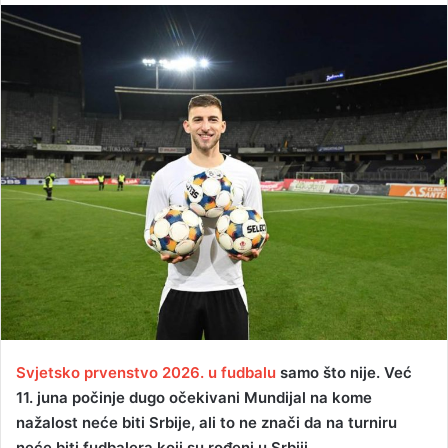
n
d
a
n
e
m
a
i
l
Svjetsko prvenstvo 2026. u fudbalu
samo što nije. Već
11. juna počinje dugo očekivani Mundijal na kome
nažalost neće biti Srbije, ali to ne znači da na turniru
neće biti fudbalera koji su rođeni u Srbiji.