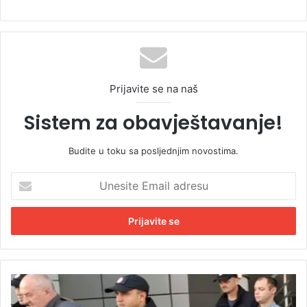
Prijavite se na naš
Sistem za obavještavanje!
Budite u toku sa posljednjim novostima.
U
n
e
s
i
t
e
E
P
m
o