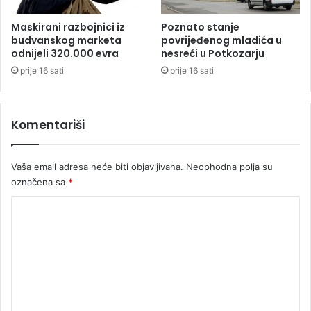
e
r
z
i
Maskirani razbojnici iz
Poznato stanje
b
v
budvanskog marketa
povrijeđenog mladića u
o
odnijeli 320.000 evra
nesreći u Potkozarju
i
g
č
prije 16 sati
prije 16 sati
p
n
r
u
i
p
Komentariši
m
r
a
i
n
j
Vaša email adresa neće biti objavljivana.
Neophodna polja su
j
a
označena sa
*
a
v
m
u
K
i
z
t
o
a
a
n
m
e
e
g
i
n
r
t