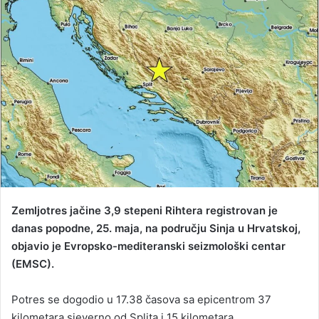
d
a
n
e
m
a
i
l
Zemljotres jačine 3,9 stepeni Rihtera registrovan je
danas popodne, 25. maja, na području Sinja u Hrvatskoj,
objavio je Evropsko-mediteranski seizmološki centar
(EMSC).
Potres se dogodio u 17.38 časova sa epicentrom 37
kilometara sjeverno od Splita i 15 kilometara