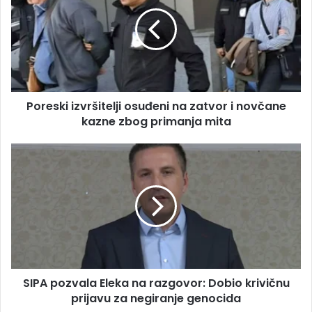
a
r
i
e
l
s
a
k
d
i
r
i
e
z
s
Poreski izvršitelji osuđeni na zatvor i novčane
v
u
kazne zbog primanja mita
r
š
i
S
t
I
e
P
l
A
j
p
i
o
o
z
s
v
u
a
đ
SIPA pozvala Eleka na razgovor: Dobio krivičnu
l
e
prijavu za negiranje genocida
a
n
E