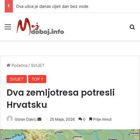
Ova ulica je danas cijeli dan bez vode
Meni
P
Početna
/
SVIJET
SVIJET
TOP 1
Dva zemljotresa potresli
Hrvatsku
Goran Dakic
S
25 Maja, 2026
0
Prije minut
e
n