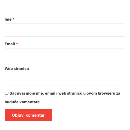
a
n
a
j
r
Ime
*
e
*
g
e
n
Email
*
o
c
i
d
Web stranica
a
Sačuvaj moje ime, email i web stranicu u ovom browseru za
buduće komentare.
A