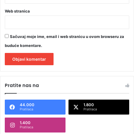
Web stranica
Sačuvaj moje ime, email i web stranicu u ovom browseru za
buduće komentare.
A
l
Pratite nas na
t
e
44.000
1.800
r
Pratilaca
Pratilaca
n
1.400
a
Pratilaca
t