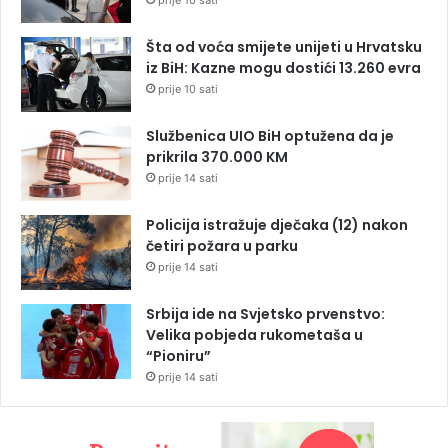
Šta od voća smijete unijeti u Hrvatsku
iz BiH: Kazne mogu dostići 13.260 evra
prije 10 sati
Službenica UIO BiH optužena da je
prikrila 370.000 KM
prije 14 sati
Policija istražuje dječaka (12) nakon
četiri požara u parku
prije 14 sati
Srbija ide na Svjetsko prvenstvo:
Velika pobjeda rukometaša u
“Pioniru”
prije 14 sati