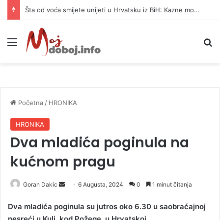
Šta od voća smijete unijeti u Hrvatsku iz BiH: Kazne mogu dostići 13.260 evra
Meni
P
Početna
/
HRONIKA
HRONIKA
Dva mladića poginula na
kućnom pragu
Goran Dakic
S
6 Augusta, 2024
0
1 minut čitanja
e
Dva mladića poginula su jutros oko 6.30 u saobraćajnoj
n
nesreći u Kuli, kod Požege, u Hrvatskoj.
d