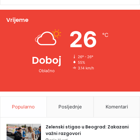
i
v
Vrijeme
e
26
℃
:
Doboj
26º - 26º
55%
3.14 km/h
Oblačno
Popularno
Posljednje
Komentari
Zelenski stigao u Beograd: Zakazani
važni razgovori
prije 10 sati