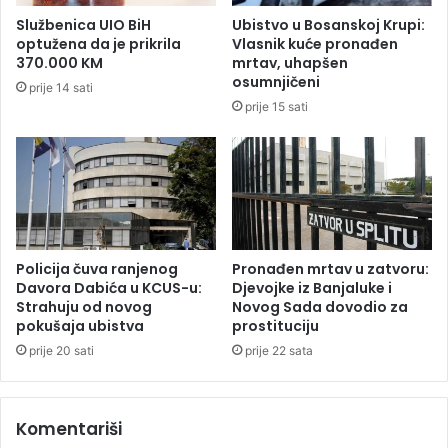
š
Službenica UIO BiH
Ubistvo u Bosanskoj Krupi:
t
optužena da je prikrila
Vlasnik kuće pronađen
a
370.000 KM
mrtav, uhapšen
„
osumnjičeni
prije 14 sati
P
prije 15 sati
o
š
t
a
S
r
p
s
Policija čuva ranjenog
Pronađen mrtav u zatvoru:
k
Davora Dabića u KCUS-u:
Djevojke iz Banjaluke i
Strahuju od novog
Novog Sada dovodio za
e
pokušaja ubistva
prostituciju
“
prije 20 sati
prije 22 sata
Komentariši