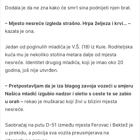
Dodala je da ne zna kako će smrt sina podnijeti njen brat.
– Mjesto nesreće izgleda strašno. Hrpa željeza i krvi… –
kazala je ona.
Jedan od poginulih mladića je V.Š. (18) iz Kule. Roditeljska
kuća mu je nekoliko stotina metara dalje od mjesta
nesreće. Identitet drugog mladića, koji je imao oko 20
godina, još nije utvrđen.
– Pretpostavljam da je iza blagog zavoja vozeći u smjeru
Našica mladić izgubio nadzor i sletio s ceste te se zabio
u orah –
rekao je muškarac koji živi u blizini mjesta
nesreće.
Saobraćaj na putu D-51 između mjesta Ferovac i Bektež je
u prekidu, a policija sva vozila preusmjerava na