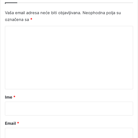
Vaša email adresa neće biti objavljivana.
Neophodna polja su
označena sa
*
K
o
m
e
n
t
a
r
Ime
*
*
Email
*