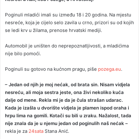
a
Poginuli mladići imali su između 18 i 20 godina. Na mjestu
n
nesreće, koja je cijelo selo zavila u crno, prizori su od kojih
e
se ledi krv u žilama, prenose hrvatski mediji.
m
a
i
Automobil je uništen do neprepoznatljivosti, a mladićima
l
nije bilo pomoći.
Poginuli su gotovo na kućnom pragu, piše
pozega.eu
.
– Jedan od njih je moj nećak, od brata sin. Nisam vidjela
nesreću, ali moja sestra jeste, ona živi nekoliko kuća
dalje od mene. Rekla mi je da je čula strašan udarac.
Kada je izašla u dvorište vidjela je plamen ispod oraha i
hrpu lima na gomili. Kotači su bili u zraku. Nažalost, tada
nije znala da je u njemu jedan od poginulih naš nećak –
rekla je za
24sata
Stana Anić.