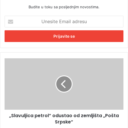
Budite u toku sa posljednjim novostima.
U
n
e
s
i
t
e
E
„
m
S
a
l
i
a
l
v
a
u
d
l
r
j
e
i
s
„Slavuljica petrol“ odustao od zemljišta „Pošta
c
u
Srpske“
a
p