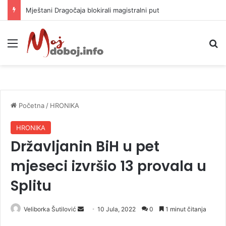
Mještani Dragočaja blokirali magistralni put
Meni
P
Početna
/
HRONIKA
HRONIKA
Državljanin BiH u pet
mjeseci izvršio 13 provala u
Splitu
Veliborka Šutilović
S
10 Jula, 2022
0
1 minut čitanja
e