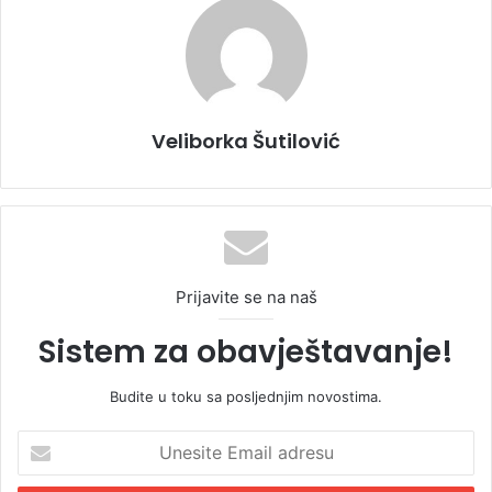
Veliborka Šutilović
Prijavite se na naš
Sistem za obavještavanje!
Budite u toku sa posljednjim novostima.
U
n
e