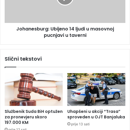
a
e
g
s
a
b
z
u
a
Johanesburg: Ubijeno 14 ljudi u masovnoj
r
o
pucnjavi u taverni
g
c
:
e
U
m
b
Slični tekstovi
i
i
s
j
i
e
n
n
o
o
m
1
k
4
o
l
j
j
Službenik Suda BiH optužen
Uhapšeni u akciji “Trasa”
i
u
za pronevjeru skoro
sproveden u OJT Banjaluka
s
d
197.000 KM
prije 13 sati
u
i
prije 12 sati