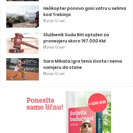
Helikopter ponovo gasi vatru u selima
kod Trebinja
prije 12 sati
Službenik Suda BiH optužen za
pronevjeru skoro 197.000 KM
prije 12 sati
Sara Mikača igra tenis života i nema
namjeru da stane
prije 12 sati