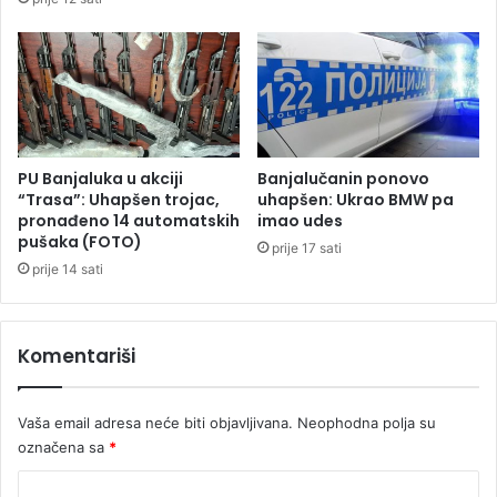
n
u
e
m
s
a
t
s
a
o
l
v
i
n
u
o
PU Banjaluka u akciji
Banjalučanin ponovo
m
j
“Trasa”: Uhapšen trojac,
uhapšen: Ukrao BMW pa
o
p
pronađeno 14 automatskih
imao udes
r
pušaka (FOTO)
u
prije 17 sati
u
c
prije 14 sati
n
j
a
Komentariši
v
i
u
Vaša email adresa neće biti objavljivana.
Neophodna polja su
t
označena sa
*
a
v
K