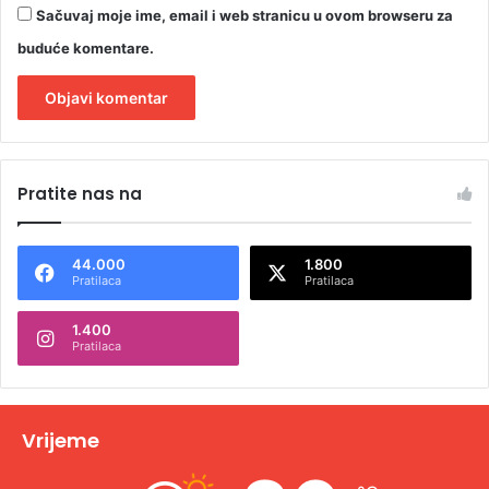
Sačuvaj moje ime, email i web stranicu u ovom browseru za
buduće komentare.
A
l
Pratite nas na
t
e
44.000
1.800
r
Pratilaca
Pratilaca
n
1.400
a
Pratilaca
t
i
v
Vrijeme
e