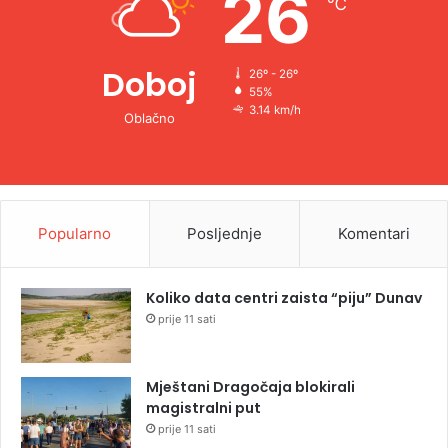
26
℃
:
Doboj
26º - 26º
55%
3.14 km/h
Oblačno
Popularno
Posljednje
Komentari
Koliko data centri zaista “piju” Dunav
prije 11 sati
Mještani Dragočaja blokirali
magistralni put
prije 11 sati