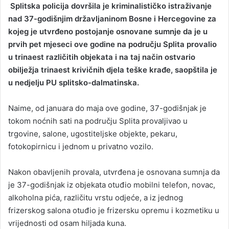
Splitska policija dovršila je kriminalističko istraživanje
n
nad 37-godišnjim državljaninom Bosne i Hercegovine za
d
kojeg je utvrđeno postojanje osnovane sumnje da je u
a
prvih pet mjeseci ove godine na području Splita provalio
n
u trinaest različitih objekata i na taj način ostvario
e
obilježja trinaest krivičnih djela teške krađe, saopštila je
m
a
u nedjelju PU splitsko-dalmatinska.
i
l
Naime, od januara do maja ove godine, 37-godišnjak je
tokom noćnih sati na području Splita provaljivao u
trgovine, salone, ugostiteljske objekte, pekaru,
fotokopirnicu i jednom u privatno vozilo.
Nakon obavljenih provala, utvrđena je osnovana sumnja da
je 37-godišnjak iz objekata otuđio mobilni telefon, novac,
alkoholna pića, različitu vrstu odjeće, a iz jednog
frizerskog salona otuđio je frizersku opremu i kozmetiku u
vrijednosti od osam hiljada kuna.