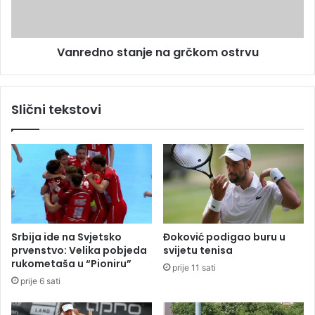
p
n
o
o
m
s
Vanredno stanje na grčkom ostrvu
a
t
ž
a
u
n
o
j
Slični tekstovi
p
e
o
n
r
a
a
g
v
r
a
č
k
k
t
o
u
m
Srbija ide na Svjetsko
Đoković podigao buru u
r
o
prvenstvo: Velika pobjeda
svijetu tenisa
i
s
rukometaša u “Pioniru”
prije 11 sati
z
t
prije 6 sati
m
r
a
v