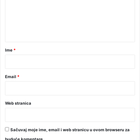
m
e
n
t
a
r
Ime
*
*
Email
*
Web stranica
Sačuvaj moje ime, email i web stranicu u ovom browseru za
buduće komentare.