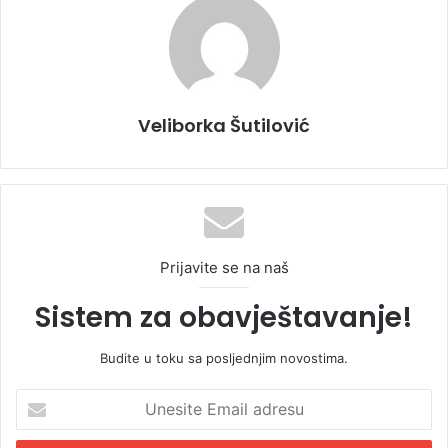
Veliborka Šutilović
Prijavite se na naš
Sistem za obavještavanje!
Budite u toku sa posljednjim novostima.
U
n
e