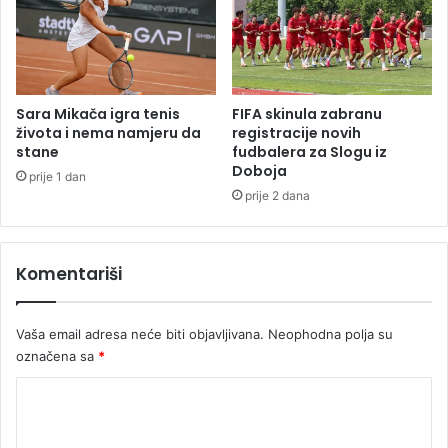
u
Sara Mikača igra tenis
FIFA skinula zabranu
života i nema namjeru da
registracije novih
stane
fudbalera za Slogu iz
Doboja
prije 1 dan
prije 2 dana
Komentariši
Vaša email adresa neće biti objavljivana.
Neophodna polja su
označena sa
*
K
o