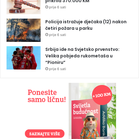
prikrila 370.000 KM
prije 6 sati
Policija istražuje dječaka (12) nakon
četiri požara u parku
prije 6 sati
Srbija ide na Svjetsko prvenstvo:
Velika pobjeda rukometaša u
“Pioniru”
prije 6 sati