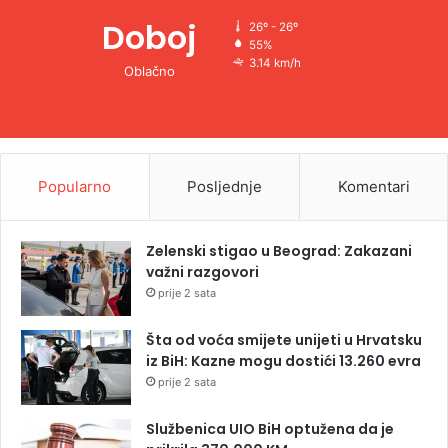
Doboj
26º - 26º
55%
3.14 km/h
Oblačno
Popularno
Posljednje
Komentari
Zelenski stigao u Beograd: Zakazani
važni razgovori
prije 2 sata
Šta od voća smijete unijeti u Hrvatsku
iz BiH: Kazne mogu dostići 13.260 evra
prije 2 sata
Službenica UIO BiH optužena da je