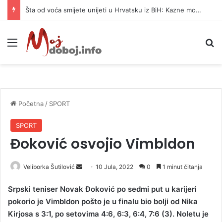
Šta od voća smijete unijeti u Hrvatsku iz BiH: Kazne mogu dostići 13.260 evra
Meni
P
Početna
/
SPORT
SPORT
Đoković osvojio Vimbldon
Veliborka Šutilović
S
10 Jula, 2022
0
1 minut čitanja
e
Srpski teniser Novak Đoković po sedmi put u karijeri
n
pokorio je Vimbldon pošto je u finalu bio bolji od Nika
d
Kirjosa s 3:1, po setovima 4:6, 6:3, 6:4, 7:6 (3). Noletu je
a