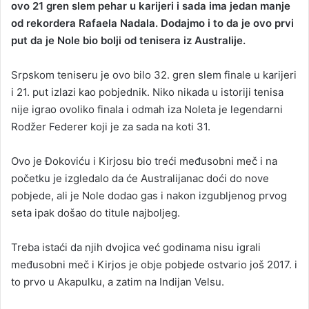
ovo 21 gren slem pehar u karijeri i sada ima jedan manje
n
od rekordera Rafaela Nadala. Dodajmo i to da je ovo prvi
e
put da je Nole bio bolji od tenisera iz Australije.
m
a
i
Srpskom teniseru je ovo bilo 32. gren slem finale u karijeri
l
i 21. put izlazi kao pobjednik. Niko nikada u istoriji tenisa
nije igrao ovoliko finala i odmah iza Noleta je legendarni
Rodžer Federer koji je za sada na koti 31.
Ovo je Đokoviću i Kirjosu bio treći međusobni meč i na
početku je izgledalo da će Australijanac doći do nove
pobjede, ali je Nole dodao gas i nakon izgubljenog prvog
seta ipak došao do titule najboljeg.
Treba istaći da njih dvojica već godinama nisu igrali
međusobni meč i Kirjos je obje pobjede ostvario još 2017. i
to prvo u Akapulku, a zatim na Indijan Velsu.