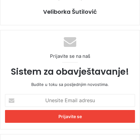
Veliborka Šutilović
Prijavite se na naš
Sistem za obavještavanje!
Budite u toku sa posljednjim novostima.
U
n
e
s
i
t
e