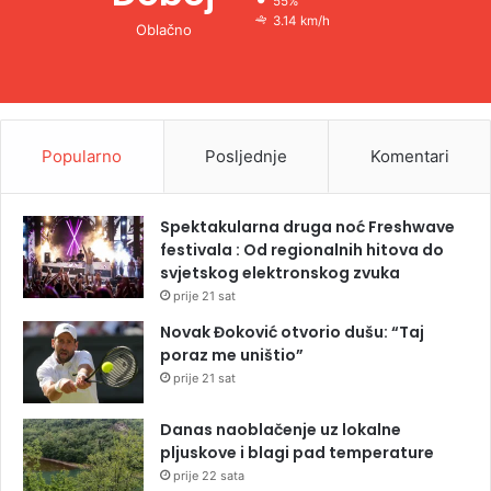
55%
3.14 km/h
Oblačno
Popularno
Posljednje
Komentari
Spektakularna druga noć Freshwave
festivala : Od regionalnih hitova do
svjetskog elektronskog zvuka
prije 21 sat
Novak Đoković otvorio dušu: “Taj
poraz me uništio”
prije 21 sat
Danas naoblačenje uz lokalne
pljuskove i blagi pad temperature
prije 22 sata