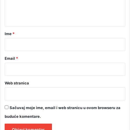
a
t
n
t
v
t
o
a
r
Ime
*
*
Email
*
Web stranica
Sačuvaj moje ime, email i web stranicu u ovom browseru za
buduće komentare.