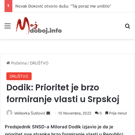
Novak Đoković otvorio dušu: “Taj poraz me uništio”
Meni
P
Početna
/
DRUŠTVO
DRUŠTVO
Dodik: Prioritet je brzo
formiranje vlasti u Srpskoj
Veliborka Šutilović
S
10 Novembra, 2022
0
Prije minut
e
Predsjednik SNSD-a Milorad Dodik izjavio je da je
n
prioritet ove stranke brzo formiranje vlasti u Republici
d