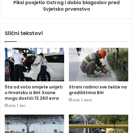
c
Piksi posjetio Ostrog i dobio blagoslov pred
e
i
Svjetsko prvenstvo
t
v
i
o
o
d
O
Slični tekstovi
e
s
u
t
t
r
r
o
c
g
i
i
z
d
a
o
K
b
Šta od voća smijete unijeti
Strani radnici sve češće na
o
i
u Hrvatsku iz BiH: Kazne
gradilištima BiH
n
o
mogu dostići 13.260 evra
prije 2 dana
g
b
prije 1 dan
r
l
e
a
s
g
,
o
D