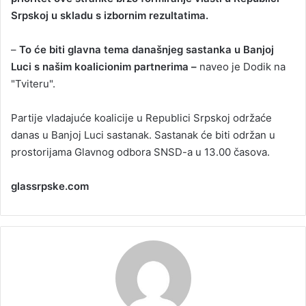
Srpskoj u skladu s izbornim rezultatima.
a
n
–
To će biti glavna tema današnjeg sastanka u Banjoj
e
Luci s našim koalicionim partnerima –
m
naveo je Dodik na
a
"Tviteru".
i
l
Partije vladajuće koalicije u Republici Srpskoj održaće
danas u Banjoj Luci sastanak. Sastanak će biti održan u
prostorijama Glavnog odbora SNSD-a u 13.00 časova.
glassrpske.com