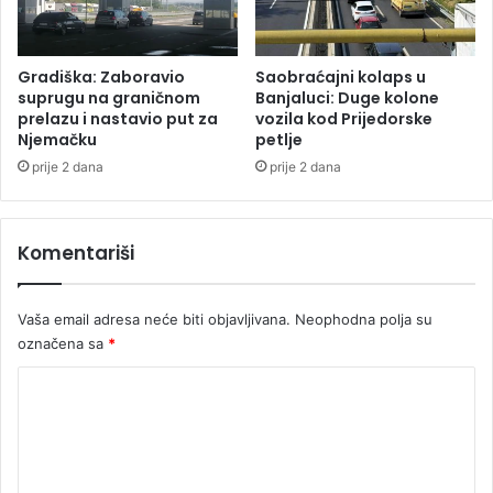
s
ž
l
o
o
r
v
Gradiška: Zaboravio
Saobraćajni kolaps u
d
p
suprugu na graničnom
Banjaluci: Duge kolone
ž
r
prelazu i nastavio put za
vozila kod Prijedorske
i
Njemačku
petlje
e
j
d
prije 2 dana
prije 2 dana
a
S
p
v
r
j
Komentariši
e
e
s
t
u
s
Vaša email adresa neće biti objavljivana.
Neophodna polja su
d
k
označena sa
*
n
o
a
p
K
z
r
a
o
v
S
e
m
e
n
e
n
s