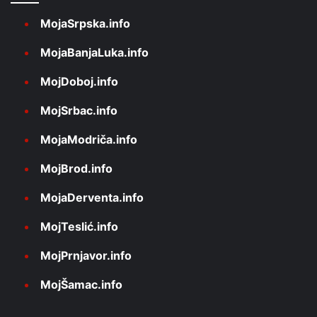
MojaSrpska.info
MojaBanjaLuka.info
MojDoboj.info
MojSrbac.info
MojaModriča.info
MojBrod.info
MojaDerventa.info
MojTeslić.info
MojPrnjavor.info
MojŠamac.info