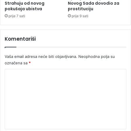
Strahuju od novog
Novog Sada dovodio za
n
pokušaja ubistva
prostituciju
a
M
prije 7 sati
prije 9 sati
e
k
t
Komentariši
i
ć
a
Vaša email adresa neće biti objavljivana.
Neophodna polja su
označena sa
*
K
o
m
e
n
t
a