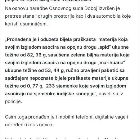
a
Na osnovu naredbe Osnovnog suda Doboj izvršen je
n
pretres stana i drugih prostorija kao i dva automobila koje
e
koristi osumnjičeni.
m
a
„
Pronađena je i oduzeta bijela praškasta materija koja
i
svojim izgledom asocira na opojnu drogu „spid“ ukupne
l
težine od 82, 96 g, sasušena zelena biljna materija koja
svojim izgledom asocira na opojnu drogu „marihuana“
ukupne težine od 53, 44 g, ručno pravljeni paketić sa
sadržajem nepoznate bijele praškaste materije ukupne
težine od 0, 77 g, 233 sjemenke koje svojim izgledom
asociraju na sjemenke indijske konoplje
“, naveli su iz
policije.
Osim toga pronađen je i mobilni telefoni, digitalne vage i
određeni iznos novca.