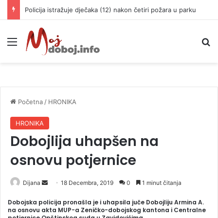
Policija istražuje dječaka (12) nakon četiri požara u parku
Meni
P
Početna
/
HRONIKA
HRONIKA
Dobojlija uhapšen na
osnovu potjernice
Dijana
S
18 Decembra, 2019
0
1 minut čitanja
e
Dobojska policija pronašla je i uhapsila juče Dobojliju Armina A.
n
na osnovu akta MUP-a Zeničko-dobojskog kantona i Centralne
potjernice Opštinskog suda u Zavidovićima.
d