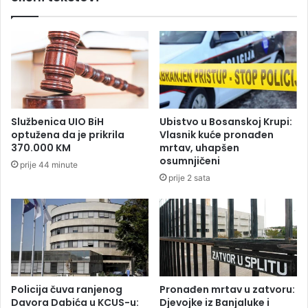
4
u
2
t
5
o
e
m
v
o
r
b
a
i
l
Službenica UIO BiH
Ubistvo u Bosanskoj Krupi:
m
optužena da je prikrila
Vlasnik kuće pronađen
i
370.000 KM
mrtav, uhapšen
n
osumnjičeni
prije 44 minute
i
prije 2 sata
s
t
r
a
D
r
a
g
Policija čuva ranjenog
Pronađen mrtav u zatvoru:
a
Davora Dabića u KCUS-u:
Djevojke iz Banjaluke i