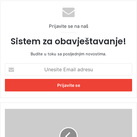
Prijavite se na naš
Sistem za obavještavanje!
Budite u toku sa posljednjim novostima.
U
n
e
s
i
t
e
E
P
m
u
a
t
i
o