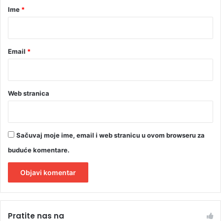
r
Ime
*
*
Email
*
Web stranica
Sačuvaj moje ime, email i web stranicu u ovom browseru za
buduće komentare.
A
l
Pratite nas na
t