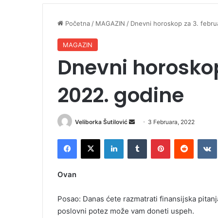
Početna
/
MAGAZIN
/
Dnevni horoskop za 3. febru
MAGAZIN
Dnevni horoskop
2022. godine
Veliborka Šutilović
S
3 Februara, 2022
e
Facebook
X
LinkedIn
Tumblr
Pinterest
Reddit
VK
n
d
a
Ovan
n
e
Posao: Danas ćete razmatrati finansijska pitanja 
m
poslovni potez može vam doneti uspeh.
a