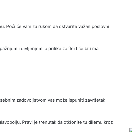
u. Poći će vam za rukom da ostvarite važan poslovni
ažnjom i divljenjem, a prilike za flert će biti ma
osebnim zadovoljstvom vas može ispuniti završetak
avobolju. Pravi je trenutak da otklonite tu dilemu kroz