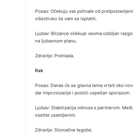
Posao: Očekuju vas pohvale od pretpostavljenih
višestruko će vam se isplatiti.
Ljubav: Blizance očekuje veoma ozbiljan razgov
na ljubavnom planu.
Zdravlje: Prehlada.
Rak
Posao: Danas će se glavna tema vrteti oko nov
dar improvizacije i postići uspešan sporazum.
Ljubav: Stabilizacija odnosa s partnerom. Međ
osetite usamljenim.
Zdravlje: Stomačne tegobe.