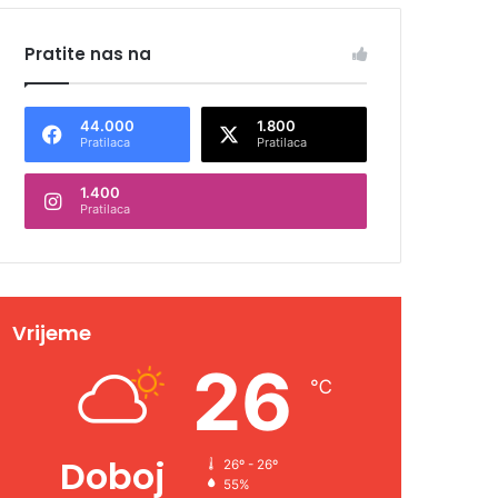
Pratite nas na
44.000
1.800
Pratilaca
Pratilaca
1.400
Pratilaca
Vrijeme
26
℃
Doboj
26º - 26º
55%