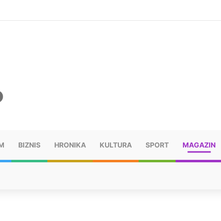
ušu: “Taj poraz me uništio”
M
BIZNIS
HRONIKA
KULTURA
SPORT
MAGAZIN