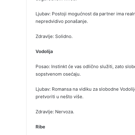
Ljubav: Postoji mogućnost da partner ima real
nepredvidivo ponašanje.
Zdravlje: Solidno.
Vodolija
Posao: Instinkt će vas odlično služiti, zato 
sopstvenom osećaju.
Ljubav: Romansa na vidiku za slobodne Vodoli
pretvoriti u nešto više.
Zdravlje: Nervoza.
Ribe