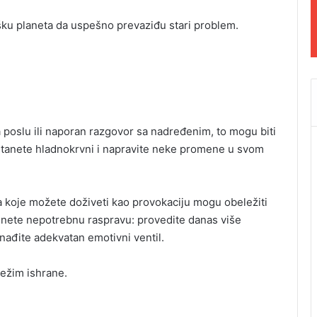
šku planeta da uspešno prevaziđu stari problem.
 poslu ili naporan razgovor sa nadređenim, to mogu biti
tanete hladnokrvni i napravite neke promene u svom
ra koje možete doživeti kao provokaciju mogu obeležiti
egnete nepotrebnu raspravu: provedite danas više
nađite adekvatan emotivni ventil.
režim ishrane.