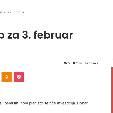
ar 2022. godine
 za 3. februar
0
2 minuta čitanja
ontakte
Odnoklassniki
Pocket
i osmisliti novi plan što se tiče investicija. Dobar