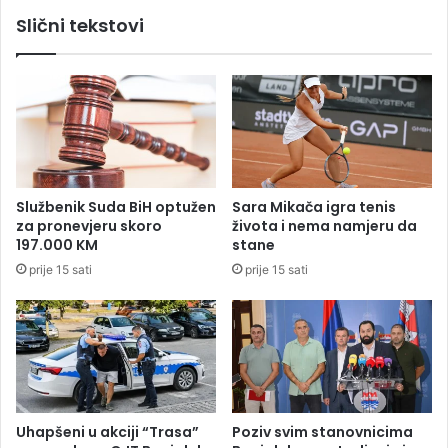
a
B
Slični tekstovi
m
a
a
n
j
a
l
u
c
i
:
Službenik Suda BiH optužen
Sara Mikača igra tenis
P
za pronevjeru skoro
života i nema namjeru da
o
197.000 KM
stane
v
prije 15 sati
prije 15 sati
r
i
j
e
đ
e
n
e
Uhapšeni u akciji “Trasa”
Poziv svim stanovnicima
t