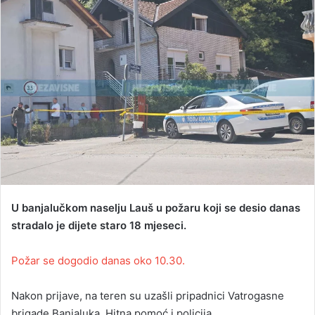
d
a
n
e
m
a
i
l
U banjalučkom naselju Lauš u požaru koji se desio danas
stradalo je dijete staro 18 mjeseci.
Požar se dogodio danas oko 10.30.
Nakon prijave, na teren su uzašli pripadnici Vatrogasne
brigade Banjaluka, Hitna pomoć i policija.