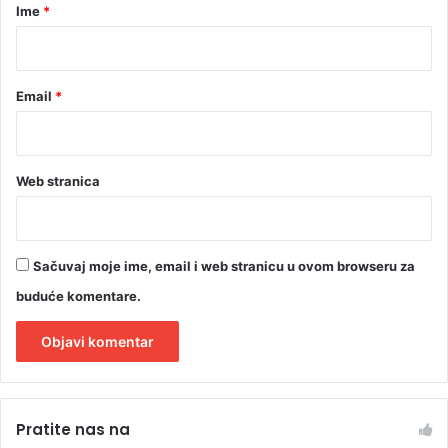
r
Ime
*
*
Email
*
Web stranica
Sačuvaj moje ime, email i web stranicu u ovom browseru za
buduće komentare.
A
l
Pratite nas na
t