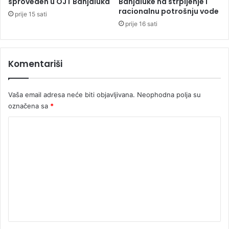
sproveden u OJT Banjaluka
Banjaluke na strpljenje i
r
racionalnu potrošnju vode
prije 15 sati
i
prije 16 sati
o
s
o
Komentariši
b
e
Vaša email adresa neće biti objavljivana.
Neophodna polja su
označena sa
*
K
o
m
e
n
t
a