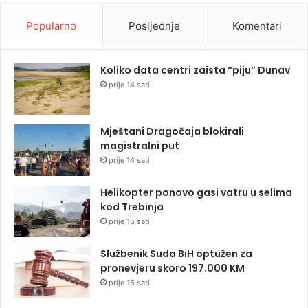
Popularno
Posljednje
Komentari
Koliko data centri zaista “piju” Dunav
prije 14 sati
Mještani Dragočaja blokirali
magistralni put
prije 14 sati
Helikopter ponovo gasi vatru u selima
kod Trebinja
prije 15 sati
Službenik Suda BiH optužen za
pronevjeru skoro 197.000 KM
prije 15 sati