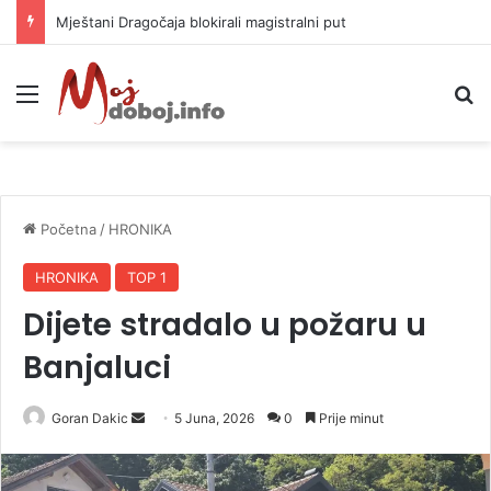
Helikopter ponovo gasi vatru u selima kod Trebinja
Meni
P
Početna
/
HRONIKA
HRONIKA
TOP 1
Dijete stradalo u požaru u
Banjaluci
Goran Dakic
S
5 Juna, 2026
0
Prije minut
e
n