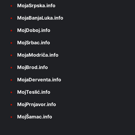
MojaSrpska.info
MojaBanjaLuka.info
MojDoboj.info
MojSrbac.info
MojaModriča.info
MojBrod.info
MojaDerventa.info
MojTeslić.info
MojPrnjavor.info
MojŠamac.info