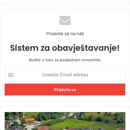
Prijavite se na naš
Sistem za obavještavanje!
Budite u toku sa posljednjim novostima.
U
n
e
s
i
t
e
E
I
m
R
a
B