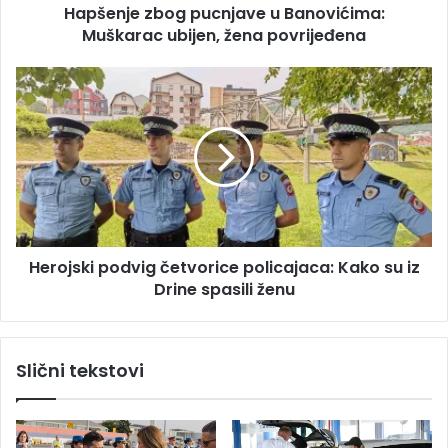
s
Hapšenje zbog pucnjave u Banovićima:
b
u
Muškarac ubijen, žena povrijeđena
o
g
p
H
u
e
c
r
n
o
j
j
a
s
v
k
e
i
u
p
B
Herojski podvig četvorice policajaca: Kako su iz
o
a
Drine spasili ženu
d
n
v
o
i
v
g
Slični tekstovi
i
č
ć
e
i
t
m
v