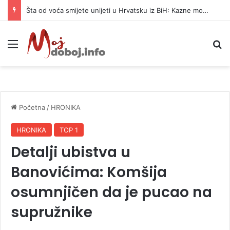
Šta od voća smijete unijeti u Hrvatsku iz BiH: Kazne mogu dostići 13.260 evra
Meni
P
Početna
/
HRONIKA
HRONIKA
TOP 1
Detalji ubistva u
Banovićima: Komšija
osumnjičen da je pucao na
supružnike