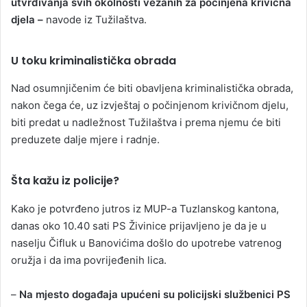
utvrđivanja svih okolnosti vezanih za počinjena krivična
djela –
navode iz Tužilaštva.
U toku kriminalistička obrada
Nad osumnjičenim će biti obavljena kriminalistička obrada,
nakon čega će, uz izvještaj o počinjenom krivičnom djelu,
biti predat u nadležnost Tužilaštva i prema njemu će biti
preduzete dalje mjere i radnje.
Šta kažu iz policije?
Kako je potvrđeno jutros iz MUP-a Tuzlanskog kantona,
danas oko 10.40 sati PS Živinice prijavljeno je da je u
naselju Čifluk u Banovićima došlo do upotrebe vatrenog
oružja i da ima povrijeđenih lica.
–
Na mjesto događaja upućeni su policijski službenici PS