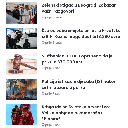
Zelenski stigao u Beograd: Zakazani
važni razgovori
prije 3 sata
Šta od voća smijete unijeti u Hrvatsku
iz BiH: Kazne mogu dostići 13.260 evra
prije 3 sata
Službenica UIO BiH optužena da je
prikrila 370.000 KM
prije 7 sati
Policija istražuje dječaka (12) nakon
četiri požara u parku
prije 7 sati
Srbija ide na Svjetsko prvenstvo:
Velika pobjeda rukometaša u
“Pioniru”
prije 7 sati