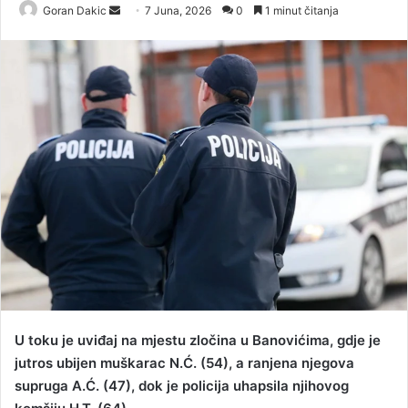
Goran Dakic
S
7 Juna, 2026
0
1 minut čitanja
e
n
d
a
n
e
m
a
i
l
U toku je uviđaj na mjestu zločina u Banovićima, gdje je
jutros ubijen muškarac N.Ć. (54), a ranjena njegova
supruga A.Ć. (47), dok je policija uhapsila njihovog