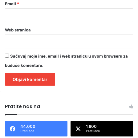
Email
*
Web stranica
Sačuvaj moje ime, email i web stranicu u ovom browseru za
buduće komentare.
A
l
Pratite nas na
t
e
44.000
1.800
r
Pratilaca
Pratilaca
n