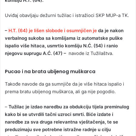
komšiju H.T. (64).
Uviđaj obavljaju dežurni tužilac i istražioci SKP MUP-a TK.
–
H.T. (64) je lišen slobode i osumnjičen je
da je nakon
verbalnog sukoba sa komšijama iz automatske puške
ispalio više hitaca, usmrtio komšiju N.Ć. (54) i ranio
njegovu suprugu A.Ć. (47) –
navode iz Tužilaštva.
Pucao i na brata ubijenog muškarca
Takođe navode da ga sumnjiče da je više hitaca ispalio i
prema bratu ubijenog muškarca, ali ga nije pogodio.
–
Tužilac je izdao naredbu za obdukciju tijela preminulog
kako bi se utvrdili tačni uzroci smrti. Biće izdate i
naredbe za sva druga relevantna vještačenja, te se
preduzimaju sve potrebne istražne radnje u cilju