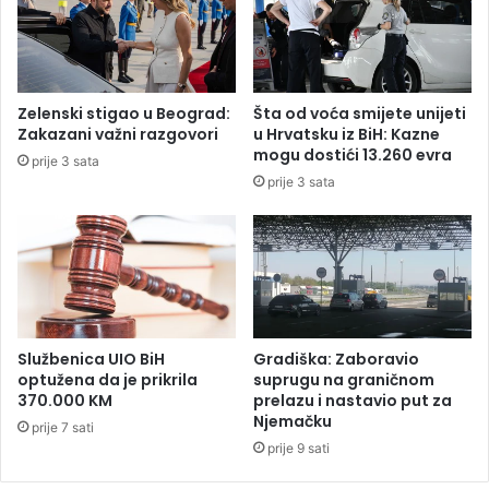
a
o
:
r
M
i
u
c
š
e
Zelenski stigao u Beograd:
Šta od voća smijete unijeti
k
p
Zakazani važni razgovori
u Hrvatsku iz BiH: Kazne
a
o
mogu dostići 13.260 evra
prije 3 sata
r
l
prije 3 sata
a
i
c
c
u
a
b
j
i
a
j
c
e
a
n
:
Službenica UIO BiH
Gradiška: Zaboravio
,
K
optužena da je prikrila
suprugu na graničnom
ž
a
370.000 KM
prelazu i nastavio put za
e
Njemačku
k
prije 7 sati
n
o
prije 9 sati
a
s
p