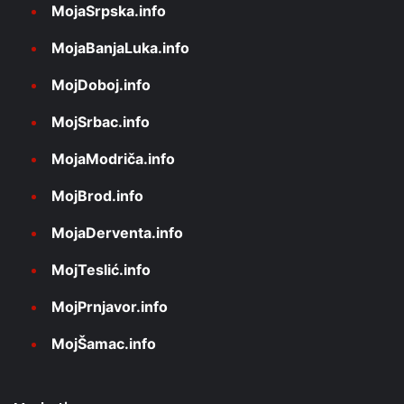
MojaSrpska.info
MojaBanjaLuka.info
MojDoboj.info
MojSrbac.info
MojaModriča.info
MojBrod.info
MojaDerventa.info
MojTeslić.info
MojPrnjavor.info
MojŠamac.info