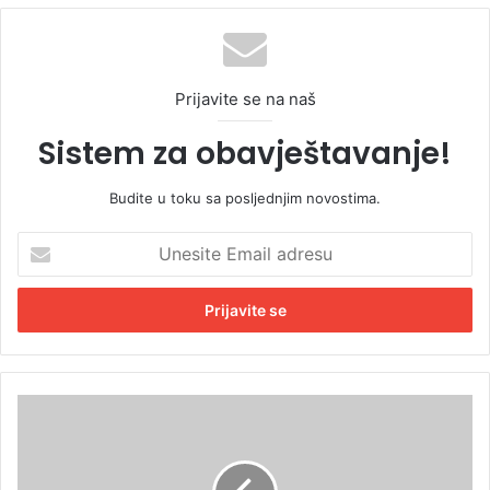
Prijavite se na naš
Sistem za obavještavanje!
Budite u toku sa posljednjim novostima.
U
n
e
s
i
t
e
E
C
m
N
a
N
i
d