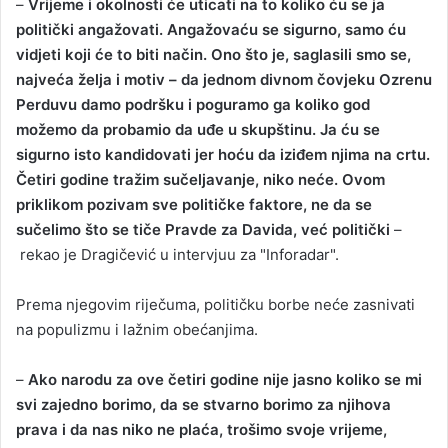
–
Vrijeme i okolnosti će uticati na to koliko ću se ja
a
politički angažovati. Angažovaću se sigurno, samo ću
n
vidjeti koji će to biti način. Ono što je, saglasili smo se,
e
najveća želja i motiv – da jednom divnom čovjeku Ozrenu
m
Perduvu damo podršku i poguramo ga koliko god
a
možemo da probamio da uđe u skupštinu. Ja ću se
i
sigurno isto kandidovati jer hoću da iziđem njima na crtu.
l
Četiri godine tražim sučeljavanje, niko neće. Ovom
priklikom pozivam sve političke faktore, ne da se
sučelimo što se tiče Pravde za Davida, već politički
–
rekao je Dragičević u intervjuu za "Inforadar".
Prema njegovim riječuma, političku borbe neće zasnivati
na populizmu i lažnim obećanjima.
–
Ako narodu za ove četiri godine nije jasno koliko se mi
svi zajedno borimo, da se stvarno borimo za njihova
prava i da nas niko ne plaća, trošimo svoje vrijeme,