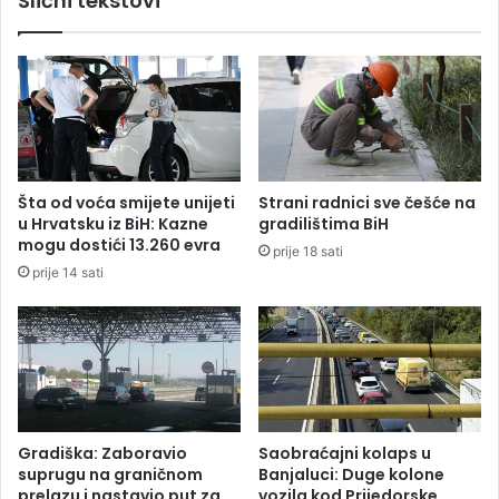
Slični tekstovi
r
b
e
i
,
j
h
a
i
u
t
l
n
i
o
c
p
u
Šta od voća smijete unijeti
Strani radnici sve češće na
o
u
u Hrvatsku iz BiH: Kazne
gradilištima BiH
d
Z
mogu dostići 13.260 evra
prije 18 sati
n
a
prije 14 sati
i
g
o
r
o
e
s
b
t
u
a
?
v
k
Gradiška: Zaboravio
Saobraćajni kolaps u
u
suprugu na graničnom
Banjaluci: Duge kolone
prelazu i nastavio put za
vozila kod Prijedorske