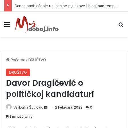
Danas naoblačenje uz lokalne pljuskove i blagi pad temperature
Meni
P
Početna
/
DRUŠTVO
DRUŠTVO
Davor Dragičević o
političkoj kandidaturi
Veliborka Šutilović
S
2 Februara, 2022
0
e
1 minut čitanja
n
d