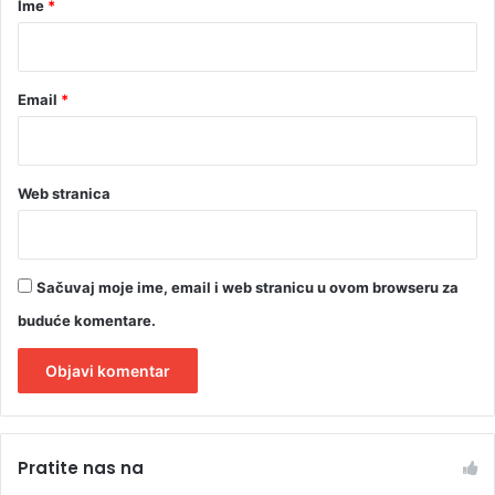
Ime
*
*
Email
*
Web stranica
Sačuvaj moje ime, email i web stranicu u ovom browseru za
buduće komentare.
A
l
Pratite nas na
t