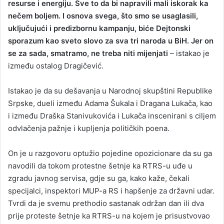
resurse i energiju. Sve to da bi napravili mali iskorak ka
nečem boljem. I osnova svega, što smo se usaglasili,
uključujući i predizbornu kampanju, biće Dejtonski
sporazum kao sveto slovo za sva tri naroda u BiH. Jer on
se za sada, smatramo, ne treba niti mijenjati
– istakao je
između ostalog Dragičević.
Istakao je da su dešavanja u Narodnoj skupštini Republike
Srpske, dueli između Adama Šukala i Dragana Lukača, kao
i između Draška Stanivukovića i Lukača inscenirani s ciljem
odvlačenja pažnje i kupljenja političkih poena.
On je u razgovoru optužio pojedine opozicionare da su ga
navodili da tokom protestne šetnje ka RTRS-u uđe u
zgradu javnog servisa, gdje su ga, kako kaže, čekali
specijalci, inspektori MUP-a RS i hapšenje za državni udar.
Tvrdi da je svemu prethodio sastanak održan dan ili dva
prije proteste šetnje ka RTRS-u na kojem je prisustvovao