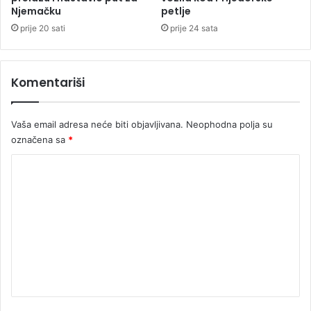
Njemačku
petlje
prije 20 sati
prije 24 sata
Komentariši
Vaša email adresa neće biti objavljivana.
Neophodna polja su
označena sa
*
K
o
m
e
n
t
a
r