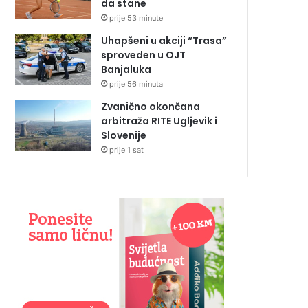
da stane
prije 53 minute
Uhapšeni u akciji “Trasa”
sproveden u OJT
Banjaluka
prije 56 minuta
Zvanično okončana
arbitraža RITE Ugljevik i
Slovenije
prije 1 sat