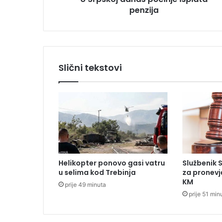
penzija
n
a
s
p
o
č
Slični tekstovi
i
n
j
e
i
s
p
l
a
Helikopter ponovo gasi vatru
Službenik 
t
u selima kod Trebinja
za pronevj
a
KM
prije 49 minuta
p
prije 51 min
e
n
z