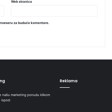
Web stranica
browseru za buduće komentare.
ing
Reklama
e našu marketing ponudu klikom
 ispod: