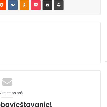
Reddit
VKontakte
Odnoklassniki
Pocket
Podijeli putem Emaila
Odštampaj
vite se na naš
obavještavanje!