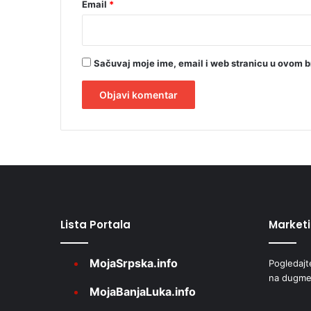
Email
*
Sačuvaj moje ime, email i web stranicu u ovom 
A
l
t
e
r
Lista Portala
Market
n
a
MojaSrpska.info
Pogledajt
t
na dugme
i
MojaBanjaLuka.info
v