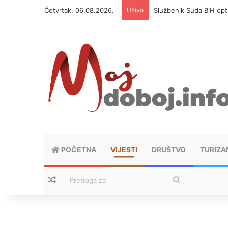
Četvrtak, 06.08.2026.
Uživo
Službenik Suda BiH op
POČETNA
VIJESTI
DRUŠTVO
TURIZA
Nasumični tekstovi
Pretraga
za