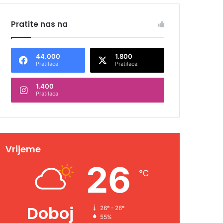
Pratite nas na
44.000
1.800
Pratilaca
Pratilaca
1.400
Pratilaca
Vrijeme
26
℃
Doboj
26º - 26º
55%