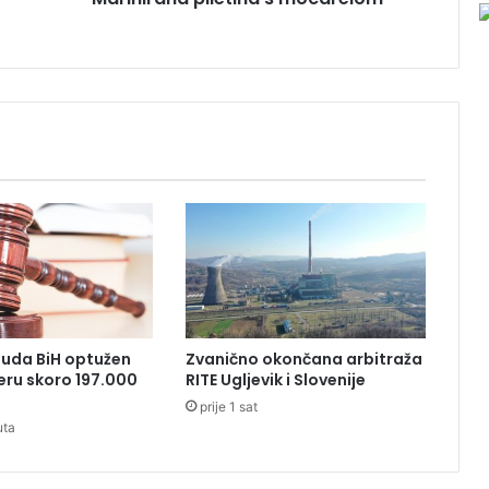
p
i
l
e
t
i
n
a
s
m
o
c
a
r
e
Suda BiH optužen
Zvanično okončana arbitraža
l
eru skoro 197.000
RITE Ugljevik i Slovenije
o
prije 1 sat
m
uta