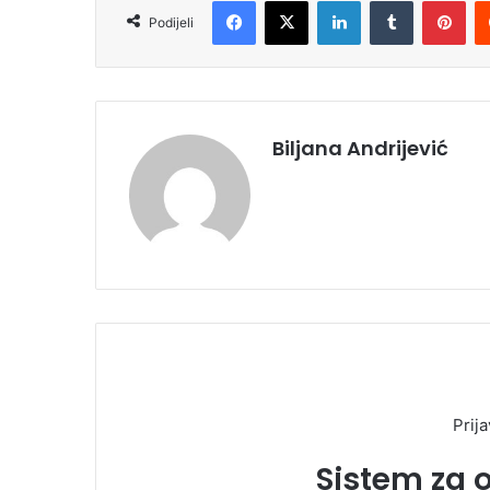
Facebook
X
LinkedIn
Tumblr
Pinterest
Podijeli
Biljana Andrijević
Prija
Sistem za 