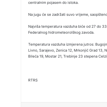
centralnim pojasem do istoka.
i
l
Na jugu će se zadržati suvo vrijeme, saopšten
Najviša temperatura vazduha biće od 27 do 33,
Federalnog hidrometeorolškog zavoda.
Temperatura vazduha izmjerena jutros: Bugojn
Livno, Sarajevo, Zenica 12, Mrkonjić Grad 13, No
Bileća 19, Mostar 21, Trebinje 23 stepena Celz
RTRS