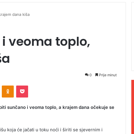
krajem dana kiša
i veoma toplo,
ša
0
Prije minut
ontakte
Odnoklassniki
Pocket
 biti sunčano i veoma toplo, a krajem dana očekuje se
koja će jačati u toku noći i širiti se sjevernim i