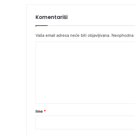
i
j
a
Komentariši
Vaša email adresa neće biti objavljivana.
Neophodna p
K
o
m
e
n
t
a
r
Ime
*
*