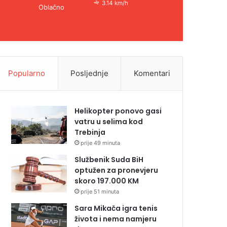
3.14 km/h
Oblačno
Popularno
Posljednje
Komentari
Helikopter ponovo gasi
vatru u selima kod
Trebinja
prije 49 minuta
Službenik Suda BiH
optužen za pronevjeru
skoro 197.000 KM
prije 51 minuta
Sara Mikača igra tenis
života i nema namjeru