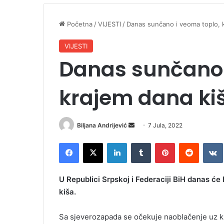
Početna
/
VIJESTI
/
Danas sunčano i veoma toplo, 
VIJESTI
Danas sunčano 
krajem dana ki
Biljana Andrijević
S
7 Jula, 2022
e
Facebook
X
LinkedIn
Tumblr
Pinterest
Reddit
VK
n
d
a
U Republici Srpskoj i Federaciji BiH danas će
n
kiša.
e
m
Sa sjeverozapada se očekuje naoblačenje uz kišu 
a