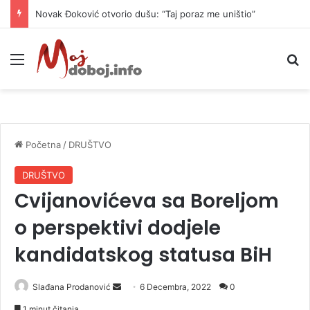
Novak Đoković otvorio dušu: “Taj poraz me uništio”
Meni
P
Početna
/
DRUŠTVO
DRUŠTVO
Cvijanovićeva sa Boreljom
o perspektivi dodjele
kandidatskog statusa BiH
Slađana Prodanović
S
6 Decembra, 2022
0
e
1 minut čitanja