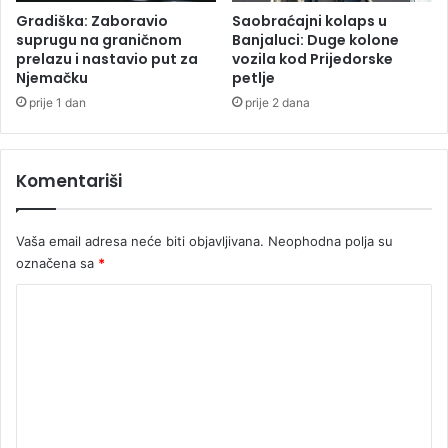
m
Gradiška: Zaboravio
Saobraćajni kolaps u
u
suprugu na graničnom
Banjaluci: Duge kolone
prelazu i nastavio put za
vozila kod Prijedorske
Njemačku
petlje
prije 1 dan
prije 2 dana
Komentariši
Vaša email adresa neće biti objavljivana.
Neophodna polja su
označena sa
*
K
o
m
e
n