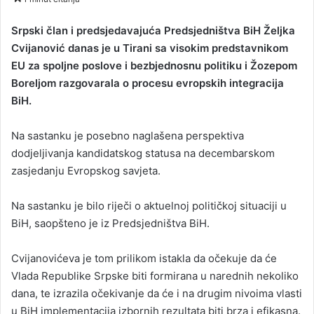
n
d
Srpski član i predsjedavajuća Predsjedništva BiH Željka
a
Cvijanović danas je u Tirani sa visokim predstavnikom
n
EU za spoljne poslove i bezbjednosnu politiku i Žozepom
e
Boreljom razgovarala o procesu evropskih integracija
m
BiH.
a
i
Na sastanku je posebno naglašena perspektiva
l
dodjeljivanja kandidatskog statusa na decembarskom
zasjedanju Evropskog savjeta.
Na sastanku je bilo riječi o aktuelnoj političkoj situaciji u
BiH, saopšteno je iz Predsjedništva BiH.
Cvijanovićeva je tom prilikom istakla da očekuje da će
Vlada Republike Srpske biti formirana u narednih nekoliko
dana, te izrazila očekivanje da će i na drugim nivoima vlasti
u BiH implementacija izbornih rezultata biti brza i efikasna.