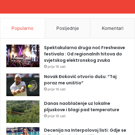
Popularno
Posljednje
Komentari
Spektakularna druga noć Freshwave
festivala : Od regionalnih hitova do
svjetskog elektronskog zvuka
prije 16 sati
Novak Đoković otvorio dušu: “Taj
poraz me uništio”
prije 16 sati
Danas naoblačenje uz lokalne
pljuskove i blagi pad temperature
prije 16 sati
Decenija na Interpolovoj listi: Gdje se