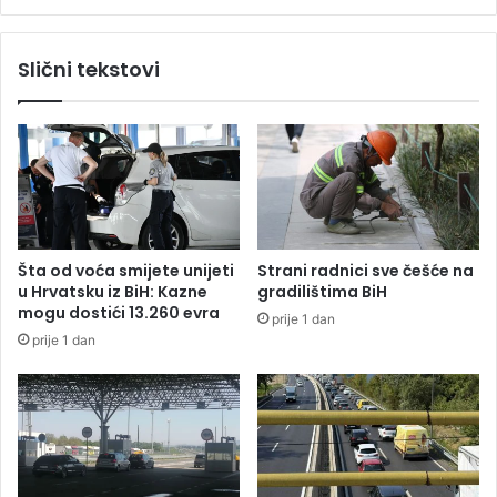
b
a
a
,
p
Slični tekstovi
ž
i
e
l
l
o
i
t
m
a
d
h
a
r
d
v
o
a
Šta od voća smijete unijeti
Strani radnici sve češće na
p
t
u Hrvatsku iz BiH: Kazne
gradilištima BiH
r
s
mogu dostići 13.260 evra
prije 1 dan
i
k
prije 1 dan
n
o
e
g
s
M
e
i
m
G
t
-
i
a