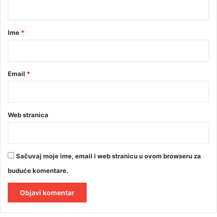
t
a
r
Ime
*
*
Email
*
Web stranica
Sačuvaj moje ime, email i web stranicu u ovom browseru za
buduće komentare.
A