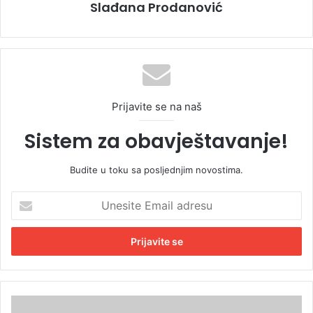
Slađana Prodanović
Prijavite se na naš
Sistem za obavještavanje!
Budite u toku sa posljednjim novostima.
U
n
e
s
i
t
e
E
I