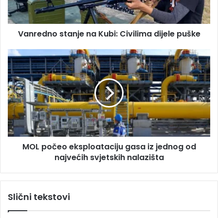
d
n
r
o
e
s
s
Vanredno stanje na Kubi: Civilima dijele puške
t
u
a
n
M
j
O
e
L
n
p
a
o
K
č
u
e
b
o
i
e
MOL počeo eksploataciju gasa iz jednog od
:
k
C
najvećih svjetskih nalazišta
s
i
p
v
l
i
o
Slični tekstovi
l
a
i
t
m
a