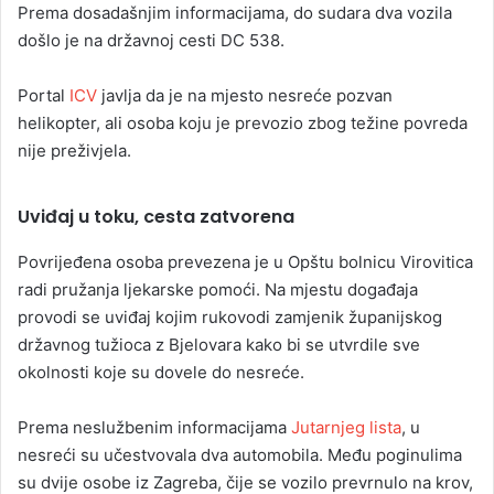
Prema dosadašnjim informacijama, do sudara dva vozila
došlo je na državnoj cesti DC 538.
Portal
ICV
javlja da je na mjesto nesreće pozvan
helikopter, ali osoba koju je prevozio zbog težine povreda
nije preživjela.
Uviđaj u toku, cesta zatvorena
Povrijeđena osoba prevezena je u Opštu bolnicu Virovitica
radi pružanja ljekarske pomoći. Na mjestu događaja
provodi se uviđaj kojim rukovodi zamjenik županijskog
državnog tužioca z Bjelovara kako bi se utvrdile sve
okolnosti koje su dovele do nesreće.
Prema neslužbenim informacijama
Jutarnjeg lista
, u
nesreći su učestvovala dva automobila. Među poginulima
su dvije osobe iz Zagreba, čije se vozilo prevrnulo na krov,