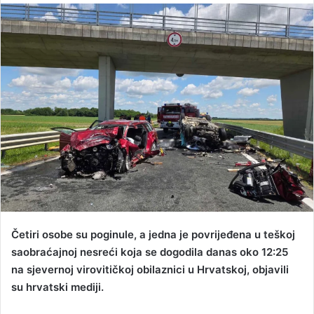
n
d
a
n
e
m
a
i
l
Četiri osobe su poginule, a jedna je povrijeđena u teškoj
saobraćajnoj nesreći koja se dogodila danas oko 12:25
na sjevernoj virovitičkoj obilaznici u Hrvatskoj, objavili
su hrvatski mediji.