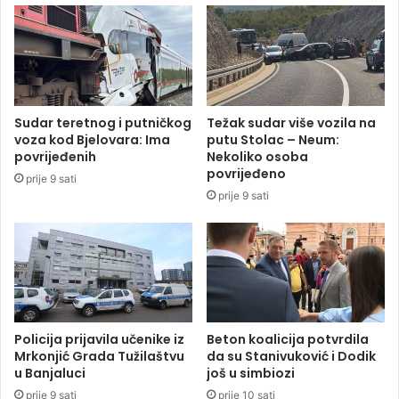
a
c
d
i
i
j
j
u
e
g
l
a
Sudar teretnog i putničkog
Težak sudar više vozila na
e
s
voza kod Bjelovara: Ima
putu Stolac – Neum:
p
a
povrijeđenih
Nekoliko osoba
u
i
povrijeđeno
prije 9 sati
š
z
prije 9 sati
k
j
e
e
d
n
o
g
o
d
Policija prijavila učenike iz
Beton koalicija potvrdila
n
Mrkonjić Grada Tužilaštvu
da su Stanivuković i Dodik
u Banjaluci
još u simbiozi
a
j
prije 9 sati
prije 10 sati