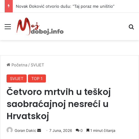
Novak Đoković otvorio dušu: “Taj poraz me uništio”
Meni
P
Početna
/
SVIJET
SVIJET
TOP 1
Četvoro mrtvih u teškoj
saobraćajnoj nesreći u
Hrvatskoj
Goran Dakic
S
7 Juna, 2026
0
1 minut čitanja
e