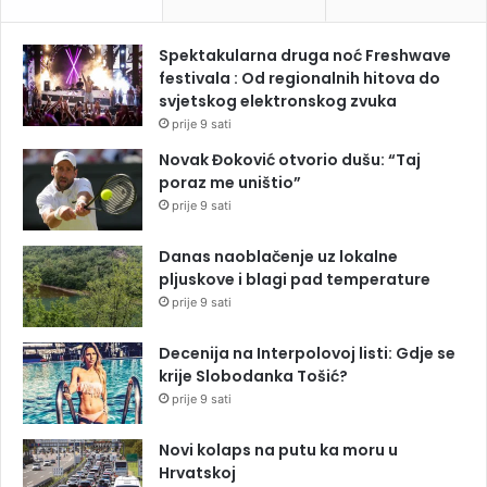
Spektakularna druga noć Freshwave
festivala : Od regionalnih hitova do
svjetskog elektronskog zvuka
prije 9 sati
Novak Đoković otvorio dušu: “Taj
poraz me uništio”
prije 9 sati
Danas naoblačenje uz lokalne
pljuskove i blagi pad temperature
prije 9 sati
Decenija na Interpolovoj listi: Gdje se
krije Slobodanka Tošić?
prije 9 sati
Novi kolaps na putu ka moru u
Hrvatskoj