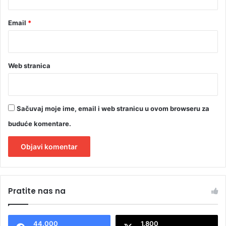
t
a
Email
*
Web stranica
Sačuvaj moje ime, email i web stranicu u ovom browseru za
buduće komentare.
A
l
Pratite nas na
t
e
44.000
1.800
r