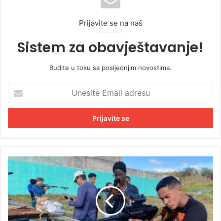
Prijavite se na naš
Sistem za obavještavanje!
Budite u toku sa posljednjim novostima.
U
n
e
s
i
t
e
E
V
m
a
a
n
i
r
l
e
a
d