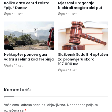
Koliko data centri zaista
Mještani Dragočaja
"
d
“piju” Dunav
blokirali magistralni put
a
prije 13 sati
prije 13 sati
n
j
u
P
D
V
-
a
Helikopter ponovo gasi
Službenik Suda BiH optužen
n
vatru u selima kod Trebinja
za pronevjeru skoro
a
197.000 KM
prije 14 sati
h
prije 14 sati
r
a
n
Komentariši
u
z
a
Vaša email adresa neće biti objavljivana.
Neophodna polja su
b
e
označena sa
*