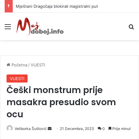
Helikopter ponovo gasi vatru u selima kod Trebinja
Meni
P
Početna
/
VIJESTI
VIJESTI
Češki monstrum prije
masakra presudio svom
ocu
Veliborka Šutilović
S
21 Decembra, 2023
0
Prije minut
e