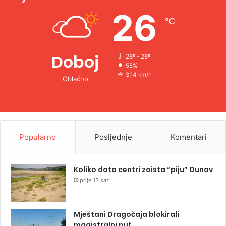
e
26
℃
:
Doboj
26º - 26º
55%
3.14 km/h
Oblačno
Popularno
Posljednje
Komentari
Koliko data centri zaista “piju” Dunav
prije 13 sati
Mještani Dragočaja blokirali
magistralni put