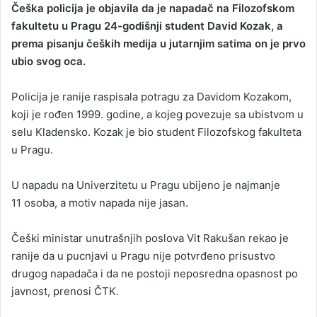
Češka policija je objavila da je napadač na Filozofskom
n
fakultetu u Pragu 24-godišnji student David Kozak, a
d
prema pisanju čeških medija u jutarnjim satima on je prvo
a
ubio svog oca.
n
e
Policija je ranije raspisala potragu za Davidom Kozakom,
m
a
koji je rođen 1999. godine, a kojeg povezuje sa ubistvom u
i
selu Kladensko. Kozak je bio student Filozofskog fakulteta
l
u Pragu.
U napadu na Univerzitetu u Pragu ubijeno je najmanje
11 osoba, a motiv napada nije jasan.
Češki ministar unutrašnjih poslova Vit Rakušan rekao je
ranije da u pucnjavi u Pragu nije potvrđeno prisustvo
drugog napadača i da ne postoji neposredna opasnost po
javnost, prenosi ČTK.