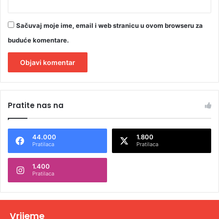
Sačuvaj moje ime, email i web stranicu u ovom browseru za
buduće komentare.
A
l
Pratite nas na
t
e
44.000
1.800
r
Pratilaca
Pratilaca
n
1.400
a
Pratilaca
t
i
v
Vrijeme