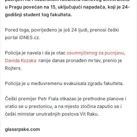
u Pragu povećan na 15, uključujući napadača, koji je 24-
a
godišnji student tog fakulteta.
n
e
Pored toga, povrijeđeno je još 24 ljudi, prenosi češki
m
a
portal iDNES.cz.
i
l
Policija je navela i da je otac
osumnjičenog za pucnjavu,
Davida Kozaka
ranije danas pronađen mrtav, prenio je
Rojters.
Policija je u međuvremenu evakuisala zgradu fakulteta.
Češki premijer Petr Fiala otkazao je prethodne planove i
vratio se u prestonicu, a na mjesto zločina zaputio se i
češki ministar unutrašnjih poslova Vit Raku.
glassrpske.com