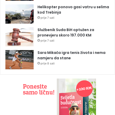
Helikopter ponovo gasi vatru u selima
kod Trebinja
prije 7 sati
Službenik Suda BiH optužen za
pronevjeru skoro 197.000 KM
prije 7 sati
Sara Mikača igra tenis života i nema
namjeru da stane
prije 8 sati