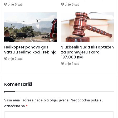
p
prije 6 sati
prije 6 sati
r
a
n
j
a
n
o
v
Helikopter ponovo gasi
Službenik Suda BiH optužen
c
vatru u selima kod Trebinja
za pronevjeru skoro
a
197.000 KM
prije 7 sati
i
prije 7 sati
f
i
n
Komentariši
a
n
s
Vaša email adresa neće biti objavljivana.
Neophodna polja su
i
r
označena sa
*
a
K
n