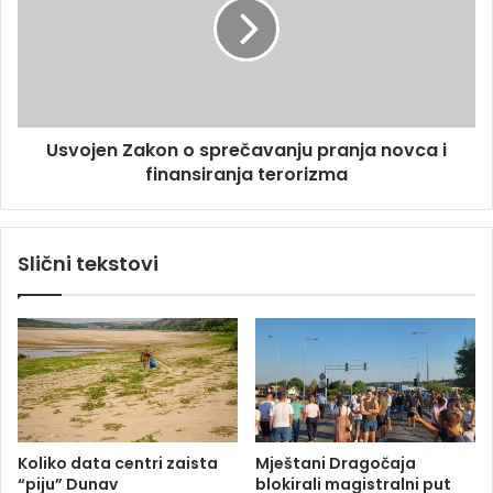
n
o
a
j
l
e
n
Z
a
Usvojen Zakon o sprečavanju pranja novca i
k
finansiranja terorizma
o
n
o
s
Slični tekstovi
p
r
e
č
a
v
a
n
j
Koliko data centri zaista
Mještani Dragočaja
u
“piju” Dunav
blokirali magistralni put