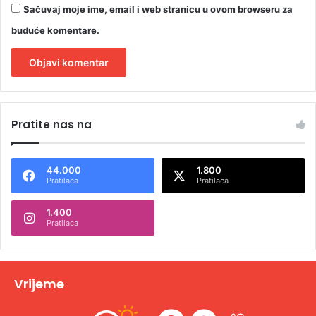
Sačuvaj moje ime, email i web stranicu u ovom browseru za
buduće komentare.
A
l
Pratite nas na
t
e
44.000
1.800
r
Pratilaca
Pratilaca
n
1.400
a
Pratilaca
t
i
v
Vrijeme
e