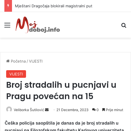
Mještani Dragočaja blokirali magistralni put
Meni
P
Početna
/
VIJESTI
VIJESTI
Broj stradalih u pucnjavi u
Pragu povećan na 15
Veliborka Šutilović
S
21 Decembra, 2023
0
Prije minut
e
Češka policija saopštila je danas da je broj stradalih u
n
pucnjavi na Filozofskom fakultetu Karlovog univerziteta
d