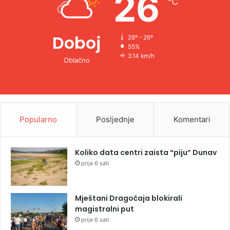
26
℃
:
Doboj
26º - 26º
55%
3.14 km/h
Oblačno
Popularno
Posljednje
Komentari
Koliko data centri zaista “piju” Dunav
prije 6 sati
Mještani Dragočaja blokirali
magistralni put
prije 6 sati