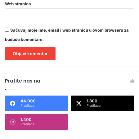
Web stranica
Sačuvaj moje ime, email i web stranicu u ovom browseru za
buduće komentare.
A
l
Pratite nas na
t
e
44.000
1.800
r
Pratilaca
Pratilaca
n
1.400
a
Pratilaca
t