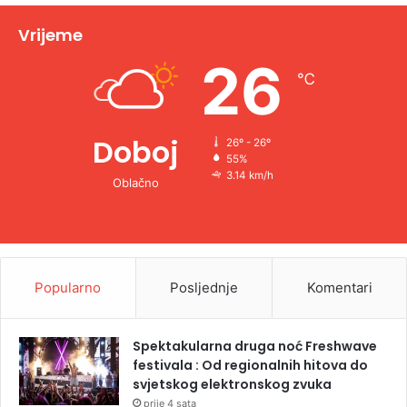
i
v
Vrijeme
e
26
℃
:
Doboj
26º - 26º
55%
3.14 km/h
Oblačno
Popularno
Posljednje
Komentari
Spektakularna druga noć Freshwave
festivala : Od regionalnih hitova do
svjetskog elektronskog zvuka
prije 4 sata