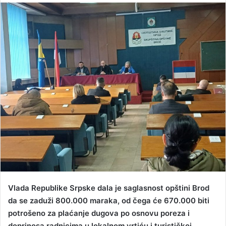
n
d
a
n
e
m
a
i
l
Vlada Republike Srpske dala je saglasnost opštini Brod
da se zaduži 800.000 maraka, od čega će 670.000 biti
potrošeno za plaćanje dugova po osnovu poreza i
doprinosa radnicima u lokalnom vrtiću i turističkoj