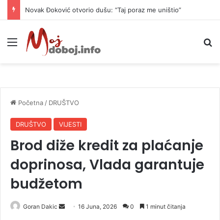
Novak Đoković otvorio dušu: “Taj poraz me uništio”
Meni
P
Početna
/
DRUŠTVO
DRUŠTVO
VIJESTI
Brod diže kredit za plaćanje
doprinosa, Vlada garantuje
budžetom
Goran Dakic
S
16 Juna, 2026
0
1 minut čitanja
e