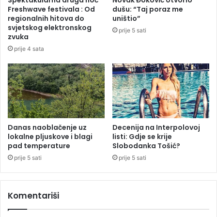
Spektakularna druga noć
Novak Đoković otvorio
r
r
Freshwave festivala : Od
dušu: “Taj poraz me
o
n
regionalnih hitova do
uništio”
t
a
svjetskog elektronskog
prije 5 sati
i
e
zvuka
v
l
prije 4 sata
p
e
r
k
e
t
m
r
i
a
j
n
e
a
r
:
Danas naoblačenje uz
Decenija na Interpolovoj
a
lokalne pljuskove i blagi
listi: Gdje se krije
P
pad temperature
Slobodanka Tošić?
M
a
i
n
prije 5 sati
prije 5 sati
n
e
i
l
ć
i
Komentariši
a
n
a