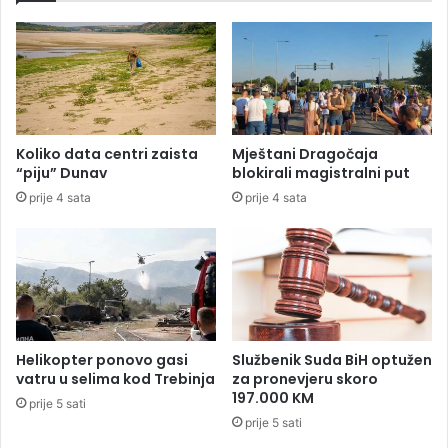
a
a
R
r
e
a
p
d
u
n
b
i
l
c
Koliko data centri zaista
Mještani Dragočaja
i
i
“piju” Dunav
blokirali magistralni put
k
m
prije 4 sata
prije 4 sata
e
a
S
n
r
e
p
u
s
p
k
l
e
a
ć
Helikopter ponovo gasi
Službenik Suda BiH optužen
u
vatru u selima kod Trebinja
za pronevjeru skoro
j
197.000 KM
prije 5 sati
e
prije 5 sati
d