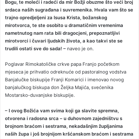
Bogu, te moleći i radeći da mir Božji obuzme što veći broj
srdaca naših sugrađana i suvremenika. Hvala vam što se
trajno opredjeljeni za Isusa Krista, božanskog
mirotvorca, te ste osobito u dramatičnim vremenima
nametnutog nam rata bili dragocjeni, prepoznatljivi
mirotvorci i čuvari ljudskih života, a kao takvi ste se
trudili ostati sve do sada! –
naveo je on.
Poglavar Rimokatoličke crkve papa Franjo početkom
mjeseca je prihvatio odreknuće od pastoralnog vodstva
Banjalučke biskupije Franji Komarici i imenovao novog
banjalučkog biskupa don Željka Majića, svećenika
Mostarsko-duvanjske biskupije.
– I ovog Božića vam svima koji ga slavite spremna,
otvorena i radosna srca – u duhovnom zajedništvu s
brojnom braćom i sestrama, nekadašnjim župljanima
naših župa i još brojnijom kršćanskom braćom i sestrama