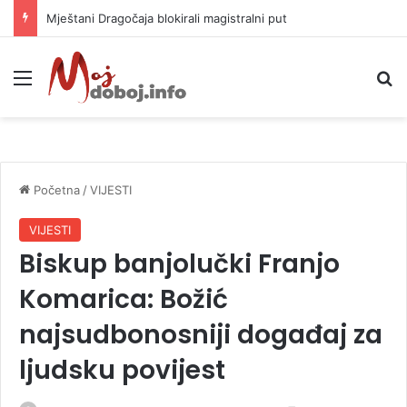
Mještani Dragočaja blokirali magistralni put
Meni
P
Početna
/
VIJESTI
VIJESTI
Biskup banjolučki Franjo
Komarica: Božić
najsudbonosniji događaj za
ljudsku povijest