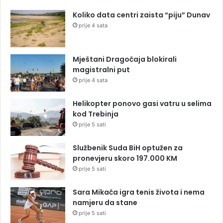
Koliko data centri zaista “piju” Dunav
prije 4 sata
Mještani Dragočaja blokirali
magistralni put
prije 4 sata
Helikopter ponovo gasi vatru u selima
kod Trebinja
prije 5 sati
Službenik Suda BiH optužen za
pronevjeru skoro 197.000 KM
prije 5 sati
Sara Mikača igra tenis života i nema
namjeru da stane
prije 5 sati