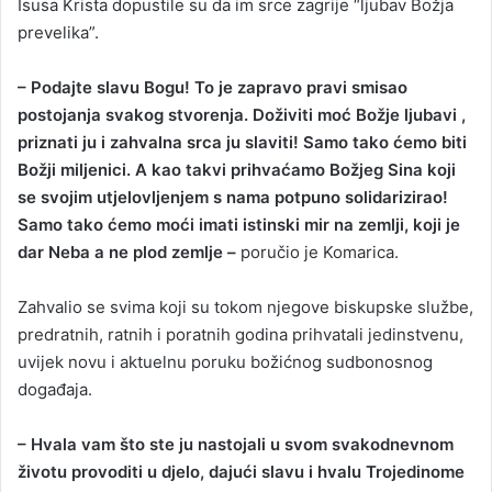
Isusa Krista dopustile su da im srce zagrije “ljubav Božja
prevelika”.
– Podajte slavu Bogu! To je zapravo pravi smisao
postojanja svakog stvorenja. Doživiti moć Božje ljubavi ,
priznati ju i zahvalna srca ju slaviti! Samo tako ćemo biti
Božji miljenici. A kao takvi prihvaćamo Božjeg Sina koji
se svojim utjelovljenjem s nama potpuno solidarizirao!
Samo tako ćemo moći imati istinski mir na zemlji, koji je
dar Neba a ne plod zemlje –
poručio je Komarica.
Zahvalio se svima koji su tokom njegove biskupske službe,
predratnih, ratnih i poratnih godina prihvatali jedinstvenu,
uvijek novu i aktuelnu poruku božićnog sudbonosnog
događaja.
– Hvala vam što ste ju nastojali u svom svakodnevnom
životu provoditi u djelo, dajući slavu i hvalu Trojedinome