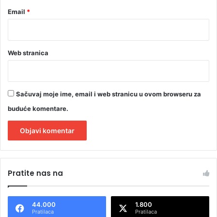
Email
*
Web stranica
Sačuvaj moje ime, email i web stranicu u ovom browseru za
buduće komentare.
A
l
Pratite nas na
t
e
44.000
1.800
r
Pratilaca
Pratilaca