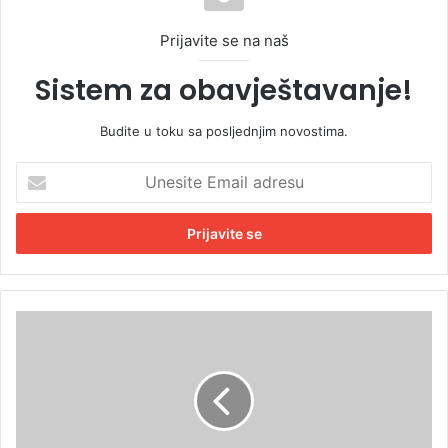
Prijavite se na naš
Sistem za obavještavanje!
Budite u toku sa posljednjim novostima.
U
n
e
s
i
t
e
E
B
m
r
a
n
i
a
l
b
a
i
d
ć