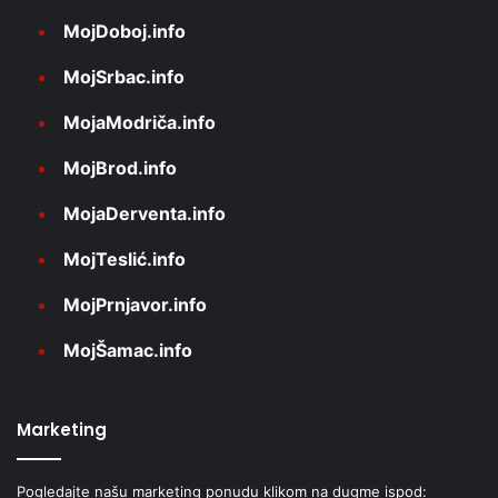
MojDoboj.info
MojSrbac.info
MojaModriča.info
MojBrod.info
MojaDerventa.info
MojTeslić.info
MojPrnjavor.info
MojŠamac.info
Marketing
Pogledajte našu marketing ponudu klikom na dugme ispod: