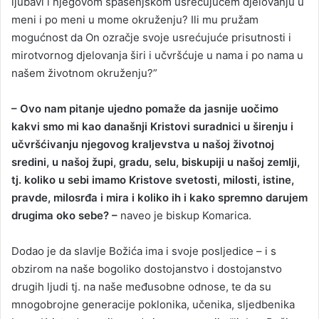
ljubavi i njegovom spasenjskom usrećujućem djelovanju u
meni i po meni u mome okruženju? Ili mu pružam
mogućnost da On ozračje svoje usrećujuće prisutnosti i
mirotvornog djelovanja širi i učvršćuje u nama i po nama u
našem životnom okruženju?”
– Ovo nam pitanje ujedno pomaže da jasnije uočimo
kakvi smo mi kao današnji Kristovi suradnici u širenju i
učvršćivanju njegovog kraljevstva u našoj životnoj
sredini, u našoj župi, gradu, selu, biskupiji u našoj zemlji,
tj. koliko u sebi imamo Kristove svetosti, milosti, istine,
pravde, milosrđa i mira i koliko ih i kako spremno darujem
drugima oko sebe? –
naveo je biskup Komarica.
Dodao je da slavlje Božića ima i svoje posljedice – i s
obzirom na naše bogoliko dostojanstvo i dostojanstvo
drugih ljudi tj. na naše međusobne odnose, te da su
mnogobrojne generacije poklonika, učenika, sljedbenika