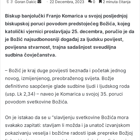
Goran Dakic
S
22 Decembra, 2023
0
2 minuta čitanja
e
Biskup banjolučki Franjo Komarica u svojoj posljednjoj
n
biskupskoj poruci povodom predstojećeg Božića, kojeg
d
katolički vjernici proslavljaju 25. decembra, poručio je da
a
je Božić najsudbonosniji događaj za ljudsku povijest,
n
povijesna stvarnost, trajna sadašnjost sveudiljna
e
sudbina čovječanstva.
m
a
i
– Božić je kraj duge povijesti beznađa i početak jednog
l
novog, izmijenjenog, preobraženog svijeta. Božje
definitivno saopćenje glade sudbine ljudi i ljudskog roda
(usp. Lk 2,34) – naveo je Komarica u svojoj 35. poruci
povodom svetkovine Božića.
On je istakao da se u “slavljenju svetkovine Božića mora
svakako zapitati: stavljam li možda i ja unatoč izvanjskom
pokazivanju veselja i božićne radosti ipak prepreke Božjoj