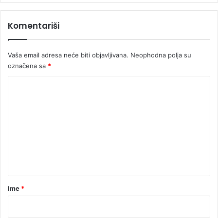
o
p
Komentariši
r
i
n
Vaša email adresa neće biti objavljivana.
Neophodna polja su
o
s
označena sa
*
e
K
o
m
e
n
t
a
r
Ime
*
*