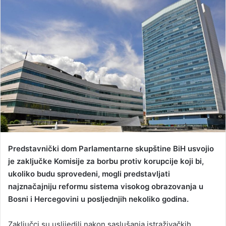
d
a
n
e
m
a
i
l
Predstavnički dom Parlamentarne skupštine BiH usvojio
je zaključke Komisije za borbu protiv korupcije koji bi,
ukoliko budu sprovedeni, mogli predstavljati
najznačajniju reformu sistema visokog obrazovanja u
Bosni i Hercegovini u posljednjih nekoliko godina.
Zaključci su uslijedili nakon saslušanja istraživačkih