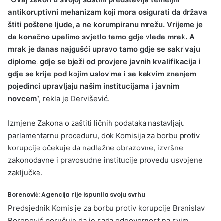
antikoruptivni mehanizam koji mora osigurati da država
štiti poštene ljude, a ne korumpiranu mrežu. Vrijeme je
da konačno upalimo svjetlo tamo gdje vlada mrak. A
mrak je danas najgušći upravo tamo gdje se sakrivaju
diplome, gdje se bježi od provjere javnih kvalifikacija i
gdje se krije pod kojim uslovima i sa kakvim znanjem
pojedinci upravljaju našim institucijama i javnim
novcem
“, rekla je Dervišević.
Izmjene Zakona o zaštiti ličnih podataka nastavljaju
parlamentarnu proceduru, dok Komisija za borbu protiv
korupcije očekuje da nadležne obrazovne, izvršne,
zakonodavne i pravosudne institucije provedu usvojene
zaključke.
Borenović: Agencija nije ispunila svoju svrhu
Predsjednik Komisije za borbu protiv korupcije Branislav
Borenović poručuje da je sada odgovornost na svim