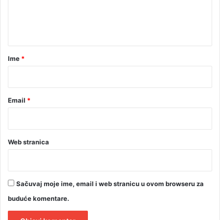
n
n
c
t
i
j
a
e
r
Ime
*
*
Email
*
Web stranica
Sačuvaj moje ime, email i web stranicu u ovom browseru za
buduće komentare.