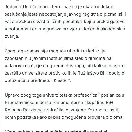
Jedan od ključnih problema na koji je ukazano tokom
saslušanja jeste nepostojanje javnog registra diploma, ali i
važeći Zakon o zaštiti ličnih podataka, koji u praksi gotovo
u potpunosti onemogućava provjeru stečenih akademskih
zvanja.
Zbog toga danas nije moguće utvrditi ni koliko je
zaposlenih u javnim institucijama steklo diplome na
ustanovama čiji je rad predmet istraga, niti koliko je osoba
završilo univerzitete protiv kojih je Tužilaštvo BiH podiglo
optužnicu u predmetu “Klaster”.
Upravo zbog toga univerzitetska profesorica i poslanica u
Predstavničkom domu Parlamentarne skupštine BiH
Rejhana Dervišević zatražila je izmjene Zakona o zaštiti
ličnih podataka kako bi bila omogućena provjera diploma.
“
Ovaj zakon u svojoj suštini predstavlja temeljni