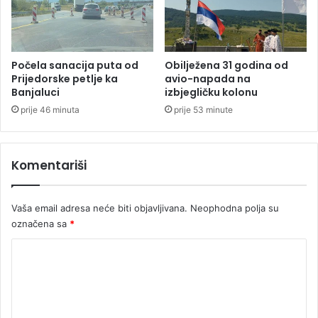
r
p
a
š
n
e
o
n
m
a
Počela sanacija puta od
Obilježena 31 godina od
p
ž
Prijedorske petlje ka
avio-napada na
r
Banjaluci
izbjegličku kolonu
e
e
n
prije 46 minuta
prije 53 minute
p
a
o
z
Komentariši
n
a
v
Vaša email adresa neće biti objavljivana.
Neophodna polja su
a
označena sa
*
n
j
K
u
d
o
e
m
m
e
e