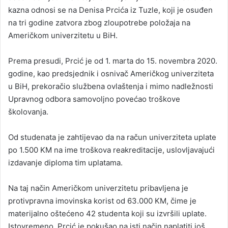
kazna odnosi se na Denisa Prcića iz Tuzle, koji je osuđen
na tri godine zatvora zbog zloupotrebe položaja na
Američkom univerzitetu u BiH.
Prema presudi, Prcić je od 1. marta do 15. novembra 2020.
godine, kao predsjednik i osnivač Američkog univerziteta
u BiH, prekoračio službena ovlaštenja i mimo nadležnosti
Upravnog odbora samovoljno povećao troškove
školovanja.
Od studenata je zahtijevao da na račun univerziteta uplate
po 1.500 KM na ime troškova reakreditacije, uslovljavajući
izdavanje diploma tim uplatama.
Na taj način Američkom univerzitetu pribavljena je
protivpravna imovinska korist od 63.000 KM, čime je
materijalno oštećeno 42 studenta koji su izvršili uplate.
Istovremeno, Prcić je pokušao na isti način naplatiti još