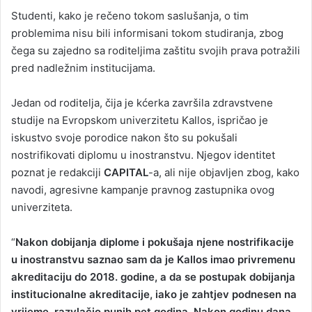
Studenti, kako je rečeno tokom saslušanja, o tim
problemima nisu bili informisani tokom studiranja, zbog
čega su zajedno sa roditeljima zaštitu svojih prava potražili
pred nadležnim institucijama.
Jedan od roditelja, čija je kćerka završila zdravstvene
studije na Evropskom univerzitetu Kallos, ispričao je
iskustvo svoje porodice nakon što su pokušali
nostrifikovati diplomu u inostranstvu. Njegov identitet
poznat je redakciji
CAPITAL
-a, ali nije objavljen zbog, kako
navodi, agresivne kampanje pravnog zastupnika ovog
univerziteta.
“
Nakon dobijanja diplome i pokušaja njene nostrifikacije
u inostranstvu saznao sam da je Kallos imao privremenu
akreditaciju do 2018. godine, a da se postupak dobijanja
institucionalne akreditacije, iako je zahtjev podnesen na
vrijeme, razvlačio punih pet godina. Nakon godinu dana