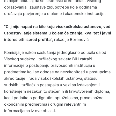
ozbiljan pokušaj da se sistemski uredi oblast visokog
obrazovanja i zaustave zloupotrebe koje godinama
urušavaju povjerenje u diplome i akademske institucije.
“
Cilj nije napad na bilo koju visokoškolsku ustanovu, već
uspostavljanje sistema u kojem će znanje, kvalitet i javni
interes biti ispred profita
“, rekao je Borenović.
Komisija je nakon saslušanja jednoglasno odlučila da od
Visokog sudskog i tužilačkog savjeta BiH zatraži
informacije o postupanju pravosudnih institucija u
predmetima koji se odnose na nezakonitosti u postupcima
akreditacije i rada visokoškolskih ustanova, statusu
sudskih i tužilačkih postupaka u vezi sa izdavanjem i
korištenjem nezakonito stečenih ili krivotvorenih diploma,
kao i podatke o podignutim optužnicama, pravosnažno
okončanim predmetima i drugim relevantnim
informacijama iz ove oblasti.