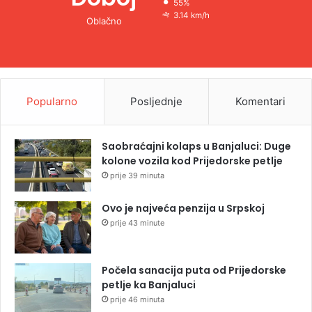
55%
3.14 km/h
Oblačno
Popularno
Posljednje
Komentari
Saobraćajni kolaps u Banjaluci: Duge
kolone vozila kod Prijedorske petlje
prije 39 minuta
Ovo je najveća penzija u Srpskoj
prije 43 minute
Počela sanacija puta od Prijedorske
petlje ka Banjaluci
prije 46 minuta