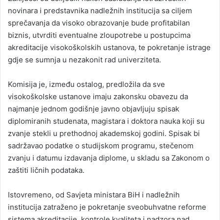
novinara i predstavnika nadležnih institucija sa ciljem
sprečavanja da visoko obrazovanje bude profitabilan
biznis, utvrditi eventualne zloupotrebe u postupcima
akreditacije visokoškolskih ustanova, te pokretanje istrage
gdje se sumnja u nezakonit rad univerziteta.
Komisija je, između ostalog, predložila da sve
visokoškolske ustanove imaju zakonsku obavezu da
najmanje jednom godišnje javno objavljuju spisak
diplomiranih studenata, magistara i doktora nauka koji su
zvanje stekli u prethodnoj akademskoj godini. Spisak bi
sadržavao podatke o studijskom programu, stečenom
zvanju i datumu izdavanja diplome, u skladu sa Zakonom o
zaštiti ličnih podataka.
Istovremeno, od Savjeta ministara BiH i nadležnih
institucija zatraženo je pokretanje sveobuhvatne reforme
sistema akreditacije, kontrole kvaliteta i nadzora nad