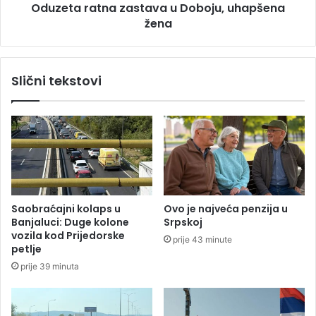
n
Oduzeta ratna zastava u Doboju, uhapšena
t
j
žena
n
u
a
p
z
o
a
Slični tekstovi
d
s
i
t
z
a
a
v
n
a
j
u
a
D
s
o
v
b
Saobraćajni kolaps u
Ovo je najveća penzija u
i
o
Banjaluci: Duge kolone
Srpskoj
j
j
vozila kod Prijedorske
prije 43 minute
e
u
petlje
s
,
prije 39 minuta
t
u
i
h
o
a