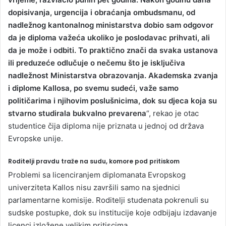
dopisivanja, urgencija i obraćanja ombudsmanu, od
nadležnog kantonalnog ministarstva dobio sam odgovor
da je diploma važeća ukoliko je poslodavac prihvati, ali
da je može i odbiti. To praktično znači da svaka ustanova
ili preduzeće odlučuje o nečemu što je isključiva
nadležnost Ministarstva obrazovanja. Akademska zvanja
i diplome Kallosa, po svemu sudeći, važe samo
političarima i njihovim poslušnicima, dok su djeca koja su
stvarno studirala bukvalno prevarena
“, rekao je otac
studentice čija diploma nije priznata u jednoj od država
Evropske unije.
Roditelji pravdu traže na sudu, komore pod pritiskom
Problemi sa licenciranjem diplomanata Evropskog
univerziteta Kallos nisu završili samo na sjednici
parlamentarne komisije. Roditelji studenata pokrenuli su
sudske postupke, dok su institucije koje odbijaju izdavanje
licenci izložene velikim pritiscima.