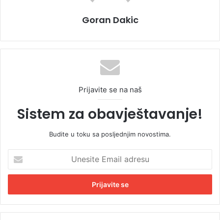
Goran Dakic
Prijavite se na naš
Sistem za obavještavanje!
Budite u toku sa posljednjim novostima.
U
n
e
s
i
t
e