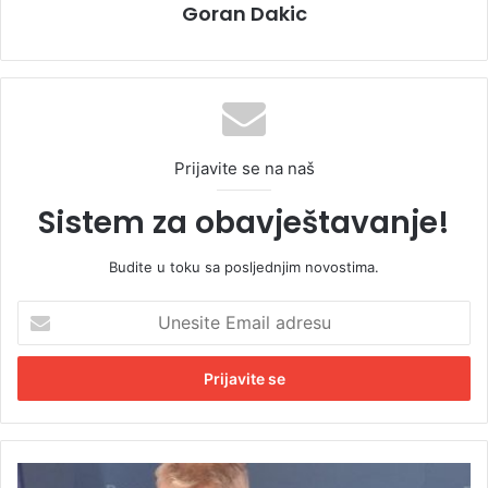
Goran Dakic
Prijavite se na naš
Sistem za obavještavanje!
Budite u toku sa posljednjim novostima.
U
n
e
s
i
t
e
E
U