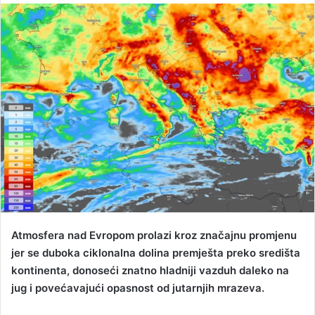
n
d
a
n
e
m
a
i
l
Atmosfera nad Evropom prolazi kroz značajnu promjenu
jer se duboka ciklonalna dolina premješta preko središta
kontinenta, donoseći znatno hladniji vazduh daleko na
jug i povećavajući opasnost od jutarnjih mrazeva.