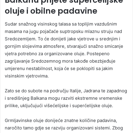
oluje i obilne padavine
Sudar snažnog visinskog talasa sa toplijim vazdušnim
masama na jugu pojačaće suptropsku mlaznu struju nad
Sredozemljem. To će donijeti jake vjetrove u srednjim i
gornjim slojevima atmosfere, stvarajući snažno smicanje
vjetra potrebno za organizovane oluje. Postepeno
zagrijavanje Sredozemnog mora takođe obezbjeđuje
umjerenu nestabilnost, koja će se poklopiti sa jakim
visinskim vjetrovima.
Zato se do subote na području Italije, Jadrana te zapadnog
i središnjeg Balkana mogu razviti ekstremne vremenske
prilike, uključujući višećelijske i superćelijske oluje.
Grmljavinske oluje donijeće znatne količine padavina,
naročito tamo gdje se razviju organizovani sistemi. Zbog