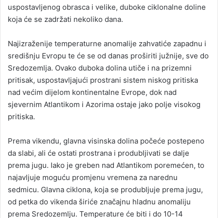
uspostavljenog obrasca i velike, duboke ciklonalne doline
koja će se zadržati nekoliko dana.
Najizraženije temperaturne anomalije zahvatiće zapadnu i
središnju Evropu te će se od danas proširiti južnije, sve do
Sredozemlja. Ovako duboka dolina utiče i na prizemni
pritisak, uspostavljajući prostrani sistem niskog pritiska
nad većim dijelom kontinentalne Evrope, dok nad
sjevernim Atlantikom i Azorima ostaje jako polje visokog
pritiska.
Prema vikendu, glavna visinska dolina počeće postepeno
da slabi, ali će ostati prostrana i produbljivati se dalje
prema jugu. Iako je greben nad Atlantikom poremećen, to
najavljuje moguću promjenu vremena za narednu
sedmicu. Glavna ciklona, koja se produbljuje prema jugu,
od petka do vikenda širiće značajnu hladnu anomaliju
prema Sredozemlju. Temperature će biti i do 10-14