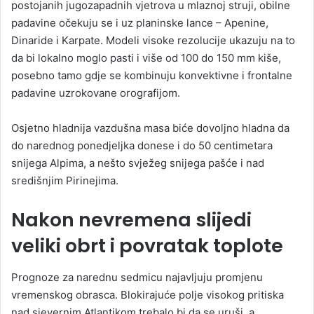
postojanih jugozapadnih vjetrova u mlaznoj struji, obilne
padavine očekuju se i uz planinske lance – Apenine,
Dinaride i Karpate. Modeli visoke rezolucije ukazuju na to
da bi lokalno moglo pasti i više od 100 do 150 mm kiše,
posebno tamo gdje se kombinuju konvektivne i frontalne
padavine uzrokovane orografijom.
Osjetno hladnija vazdušna masa biće dovoljno hladna da
do narednog ponedjeljka donese i do 50 centimetara
snijega Alpima, a nešto svježeg snijega pašće i nad
središnjim Pirinejima.
Nakon nevremena slijedi
veliki obrt i povratak toplote
Prognoze za narednu sedmicu najavljuju promjenu
vremenskog obrasca. Blokirajuće polje visokog pritiska
nad sjevernim Atlantikom trebalo bi da se uruši, a