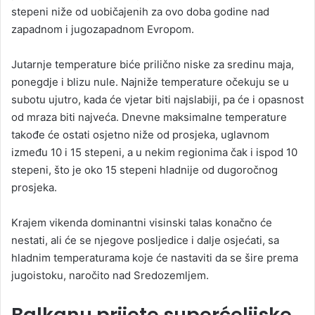
stepeni niže od uobičajenih za ovo doba godine nad
zapadnom i jugozapadnom Evropom.
Jutarnje temperature biće prilično niske za sredinu maja,
ponegdje i blizu nule. Najniže temperature očekuju se u
subotu ujutro, kada će vjetar biti najslabiji, pa će i opasnost
od mraza biti najveća. Dnevne maksimalne temperature
takođe će ostati osjetno niže od prosjeka, uglavnom
između 10 i 15 stepeni, a u nekim regionima čak i ispod 10
stepeni, što je oko 15 stepeni hladnije od dugoročnog
prosjeka.
Krajem vikenda dominantni visinski talas konačno će
nestati, ali će se njegove posljedice i dalje osjećati, sa
hladnim temperaturama koje će nastaviti da se šire prema
jugoistoku, naročito nad Sredozemljem.
Balkanu prijete superćelijske