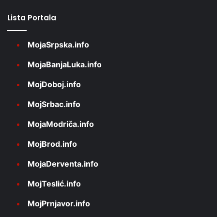
Lista Portala
MojaSrpska.info
MojaBanjaLuka.info
MojDoboj.info
MojSrbac.info
MojaModriča.info
MojBrod.info
MojaDerventa.info
MojTeslić.info
MojPrnjavor.info