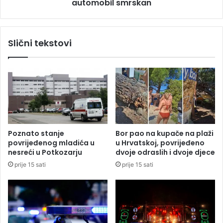
S
automobil smrskan
ć
r
a
a
k
d
o
Slični tekstovi
i
d
s
Š
a
a
m
m
o
c
j
a
e
:
d
A
a
u
Poznato stanje
Bor pao na kupače na plaži
n
t
povrijeđenog mladića u
u Hrvatskoj, povrijeđeno
d
o
nesreći u Potkozarju
dvoje odraslih i dvoje djece
o
b
prije 15 sati
prije 15 sati
k
u
t
s
o
p
r
r
e
v