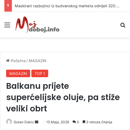
Maskirani razbojnici iz budvanskog marketa odnijeli 320.000 evra
Meni
P
Početna
/
MAGAZIN
MAGAZIN
TOP 1
Balkanu prijete
superćelijske oluje, pa stiže
veliki obrt
Goran Dakic
S
15 Maja, 2026
0
3 minuta čitanja
e