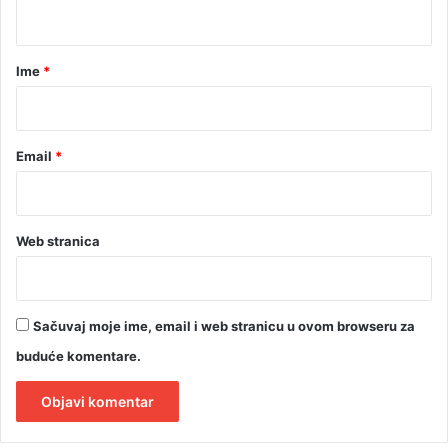
t
a
r
Ime
*
*
Email
*
Web stranica
Sačuvaj moje ime, email i web stranicu u ovom browseru za
buduće komentare.
A