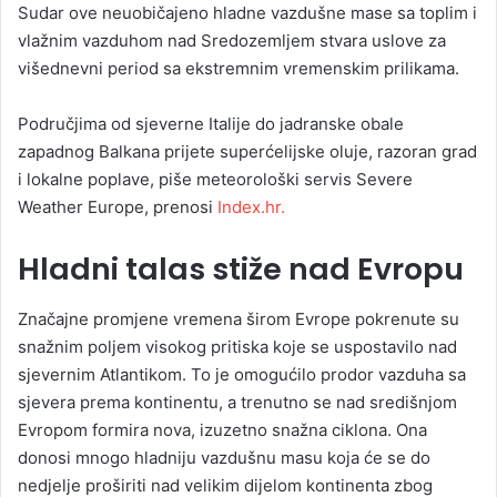
Sudar ove neuobičajeno hladne vazdušne mase sa toplim i
vlažnim vazduhom nad Sredozemljem stvara uslove za
višednevni period sa ekstremnim vremenskim prilikama.
Područjima od sjeverne Italije do jadranske obale
zapadnog Balkana prijete superćelijske oluje, razoran grad
i lokalne poplave, piše meteorološki servis Severe
Weather Europe, prenosi
Index.hr.
Hladni talas stiže nad Evropu
Značajne promjene vremena širom Evrope pokrenute su
snažnim poljem visokog pritiska koje se uspostavilo nad
sjevernim Atlantikom. To je omogućilo prodor vazduha sa
sjevera prema kontinentu, a trenutno se nad središnjom
Evropom formira nova, izuzetno snažna ciklona. Ona
donosi mnogo hladniju vazdušnu masu koja će se do
nedjelje proširiti nad velikim dijelom kontinenta zbog