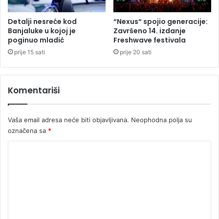
r
n
Detalji nesreće kod
“Nexus“ spojio generacije:
u
Banjaluke u kojoj je
Završeno 14. izdanje
t
poginuo mladić
Freshwave festivala
,
prije 15 sati
prije 20 sati
a
u
t
Komentariši
o
m
o
Vaša email adresa neće biti objavljivana.
Neophodna polja su
b
označena sa
*
i
l
K
s
m
o
r
m
s
e
k
a
n
n