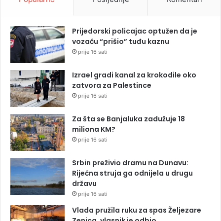
Prijedorski policajac optužen da je
vozaču “prišio” tuđu kaznu
prije 16 sati
Izrael gradi kanal za krokodile oko
zatvora za Palestince
prije 16 sati
Za šta se Banjaluka zadužuje 18
miliona KM?
prije 16 sati
Srbin preživio dramu na Dunavu:
Riječna struja ga odnijela u drugu
državu
prije 16 sati
Vlada pružila ruku za spas Željezare
Zenica, vlasnik je odbio