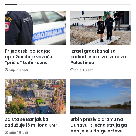
a
g
j
r
n
a
u
m
r
a
e
s
v
u
o
v
Prijedorski policajac
Izrael gradi kanal za
l
o
optužen da je vozaču
krokodile oko zatvora za
u
g
“prišio” tuđu kaznu
Palestince
c
m
prije 16 sati
prije 16 sati
i
e
j
s
u
a
“
i
u
z
c
k
e
u
n
ć
Za šta se Banjaluka
Srbin preživio dramu na
t
e
zadužuje 18 miliona KM?
Dunavu: Riječna struja ga
r
s
odnijela u drugu državu
prije 16 sati
u