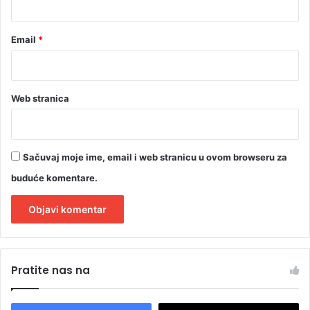
Email
*
Web stranica
Sačuvaj moje ime, email i web stranicu u ovom browseru za
buduće komentare.
A
l
Pratite nas na
t
e