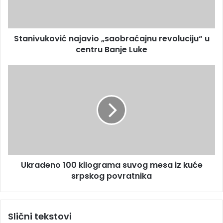
d
u
r
k
e
o
s
Stanivuković najavio „saobraćajnu revoluciju“ u
v
u
centru Banje Luke
i
ć
n
U
a
k
j
r
a
a
v
d
i
e
o
n
„
o
s
1
a
Ukradeno 100 kilograma suvog mesa iz kuće
0
o
srpskog povratnika
0
b
k
r
i
a
l
Slični tekstovi
ć
o