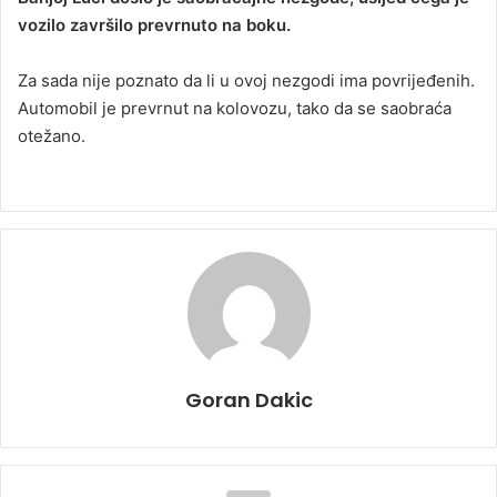
vozilo završilo prevrnuto na boku.
a
n
Za sada nije poznato da li u ovoj nezgodi ima povrijeđenih.
e
Automobil je prevrnut na kolovozu, tako da se saobraća
m
a
otežano.
i
l
Goran Dakic