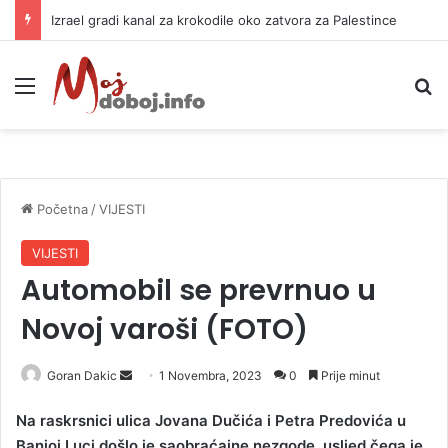
Izrael gradi kanal za krokodile oko zatvora za Palestince
Meni
P
Početna
/
VIJESTI
VIJESTI
Automobil se prevrnuo u
Novoj varoši (FOTO)
Goran Dakic
S
1 Novembra, 2023
0
Prije minut
e
Na raskrsnici ulica Jovana Dučića i Petra Predovića u
n
Banjoj Luci došlo je saobraćajne nezgode, usljed čega je
d