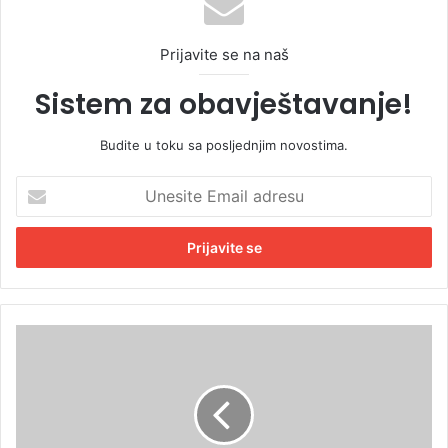
Prijavite se na naš
Sistem za obavještavanje!
Budite u toku sa posljednjim novostima.
U
n
e
s
i
t
e
E
S
m
t
a
a
i
n
l
i
a
v