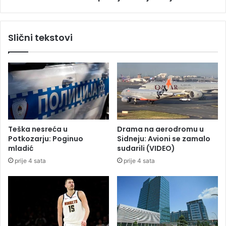
k
p
o
s
j
k
Slični tekstovi
d
o
a
j
n
n
a
i
s
k
b
a
e
d
z
j
s
e
Teška nesreća u
Drama na aerodromu u
t
f
Potkozarju: Poginuo
Sidneju: Avioni se zamalo
r
t
mladić
sudarili (VIDEO)
u
i
prije 4 sata
prije 4 sata
j
n
e
i
j
i