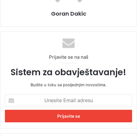
Goran Dakic
Prijavite se na naš
Sistem za obavještavanje!
Budite u toku sa posljednjim novostima.
U
n
e
s
i
t
e