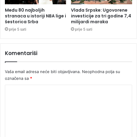
Među 80 najboljih
Vlada Srpske: Ugovorene
stranaca u istoriji NBA lige i
investicije za tri godine 7,4
šestorica Srba
milijardi maraka
prije 5 sati
prije 5 sati
Komentariši
Vaša email adresa neće biti objavljivana.
Neophodna polja su
označena sa
*
K
o
m
e
n
t