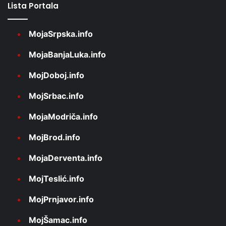
Lista Portala
MojaSrpska.info
MojaBanjaLuka.info
MojDoboj.info
MojSrbac.info
MojaModriča.info
MojBrod.info
MojaDerventa.info
MojTeslić.info
MojPrnjavor.info
MojŠamac.info