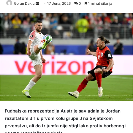
Goran Dakic
S
17 Juna, 2026
0
1 minut čitanja
e
n
d
a
n
e
m
a
i
l
Fudbalska reprezentacija Austrije savladala je Jordan
rezultatom 3:1 u prvom kolu grupe J na Svjetskom
prvenstvu, ali do trijumfa nije stigl lako protiv borbenog i