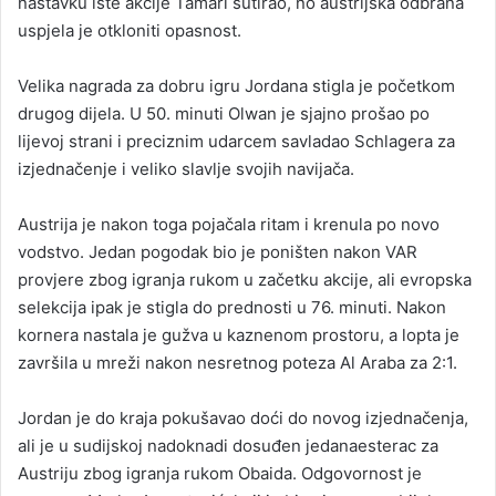
nastavku iste akcije Tamari šutirao, no austrijska odbrana
uspjela je otkloniti opasnost.
Velika nagrada za dobru igru Jordana stigla je početkom
drugog dijela. U 50. minuti Olwan je sjajno prošao po
lijevoj strani i preciznim udarcem savladao Schlagera za
izjednačenje i veliko slavlje svojih navijača.
Austrija je nakon toga pojačala ritam i krenula po novo
vodstvo. Jedan pogodak bio je poništen nakon VAR
provjere zbog igranja rukom u začetku akcije, ali evropska
selekcija ipak je stigla do prednosti u 76. minuti. Nakon
kornera nastala je gužva u kaznenom prostoru, a lopta je
završila u mreži nakon nesretnog poteza Al Araba za 2:1.
Jordan je do kraja pokušavao doći do novog izjednačenja,
ali je u sudijskoj nadoknadi dosuđen jedanaesterac za
Austriju zbog igranja rukom Obaida. Odgovornost je