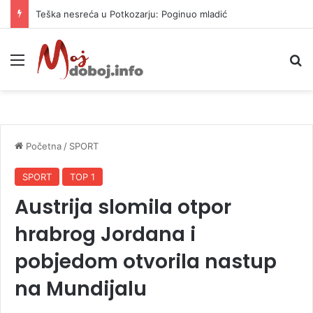
Teška nesreća u Potkozarju: Poginuo mladić
Meni
P
Početna
/
SPORT
SPORT
TOP 1
Austrija slomila otpor
hrabrog Jordana i
pobjedom otvorila nastup
na Mundijalu