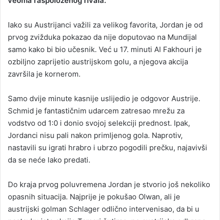
veoma raspoloženog rivala.
Iako su Austrijanci važili za velikog favorita, Jordan je od
prvog zvižduka pokazao da nije doputovao na Mundijal
samo kako bi bio učesnik. Već u 17. minuti Al Fakhouri je
ozbiljno zaprijetio austrijskom golu, a njegova akcija
završila je kornerom.
Samo dvije minute kasnije uslijedio je odgovor Austrije.
Schmid je fantastičnim udarcem zatresao mrežu za
vodstvo od 1:0 i donio svojoj selekciji prednost. Ipak,
Jordanci nisu pali nakon primljenog gola. Naprotiv,
nastavili su igrati hrabro i ubrzo pogodili prečku, najavivši
da se neće lako predati.
Do kraja prvog poluvremena Jordan je stvorio još nekoliko
opasnih situacija. Najprije je pokušao Olwan, ali je
austrijski golman Schlager odlično intervenisao, da bi u