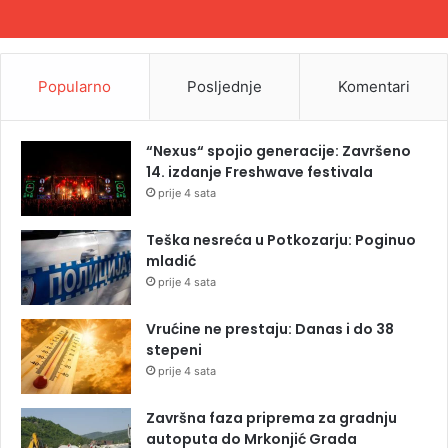
Popularno
Posljednje
Komentari
“Nexus“ spojio generacije: Završeno
14. izdanje Freshwave festivala
prije 4 sata
Teška nesreća u Potkozarju: Poginuo
mladić
prije 4 sata
Vrućine ne prestaju: Danas i do 38
stepeni
prije 4 sata
Završna faza priprema za gradnju
autoputa do Mrkonjić Grada