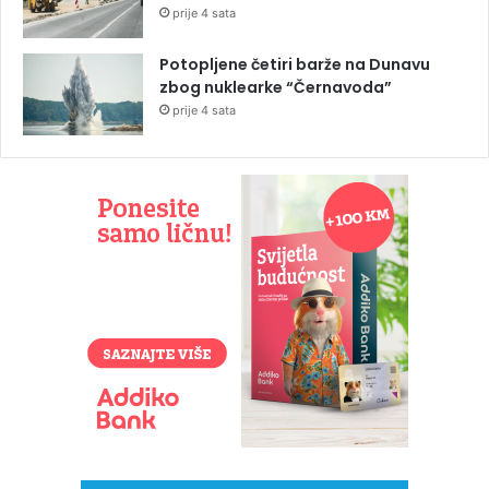
prije 4 sata
Potopljene četiri barže na Dunavu
zbog nuklearke “Černavoda”
prije 4 sata