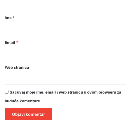
a
r
Ime
*
*
Email
*
Web stranica
Sačuvaj moje ime, email i web stranicu u ovom browseru za
buduće komentare.
A